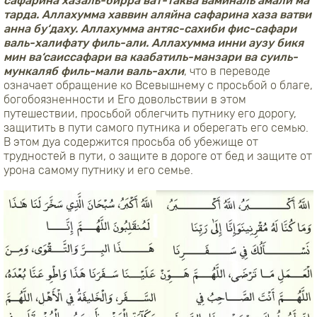
сафарина хазаль-бирра ват-таква ваминаль амали ма
тарда. Аллахумма хаввин аляйна сафарина хаза ватви
анна бу‘даху. Аллахумма антяс-сахиби фис-сафари
валь-халифату филь-али. Аллахумма инни аузу бикя
мин ва‘саиссафари ва каабатиль-манзари ва суиль-
мункаляб филь-мали валь-ахли
, что в переводе
означает обращение ко Всевышнему с просьбой о благе,
богобоязненности и Его довольствии в этом
путешествии, просьбой облегчить путнику его дорогу,
защитить в пути самого путника и оберегать его семью.
В этом дуа содержится просьба об убежище от
трудностей в пути, о защите в дороге от бед и защите от
урона самому путнику и его семье.