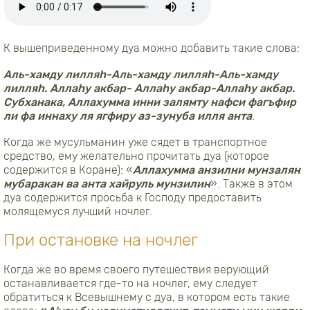
К вышеприведенному дуа можно добавить такие слова:
Аль-хамду лилляh-Аль-хамду лилляh-Аль-хамду
лилляh. Аллаhу акбар- Аллаhу акбар-Аллаhу акбар.
Субханака, Аллахумма инни залямту нафси фагъфир
ли фа иннаху ля ягфиру аз-зунуба илля анта
.
Когда же мусульманин уже сядет в транспортное
средство, ему желательно прочитать дуа (которое
содержится в Коране): «
Аллахумма анзилни мунзалян
мубаракан ва анта хайруль мунзилин
». Также в этом
дуа содержится просьба к Господу предоставить
молящемуся лучший ночлег.
При остановке на ночлег
Когда же во время своего путешествия верующий
останавливается где-то на ночлег, ему следует
обратиться к Всевышнему с дуа, в котором есть такие