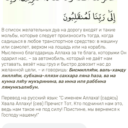
В список желательных дуа на дорогу входят и такие
мольбы, которые следует произносить тогда, когда
садишься в любое транспортное средство: в машину
или самолет, верхом на лошадь или на корабль.
Мысленно благодаришь Аллаха за те блага, которыми Он
одарил нас, – за автомобиль, который не даёт нам
уставать, везёт наш груз и быстро довозит нас до
желанной цели, – и говоришь:
Бисмилляhи, валь-хамду
лилляhи, субхана-ллязи саххара ляна hаза, ва ма
кунна ляhу мукъринина, ва инна иля раббина
лямункъалибун.
Перевод на русский язык: "С именем Аллаха! (садясь)
Хвала Аллаху! (сев) Пречист Тот, Кто подчинил нам это,
ведь нам такое не под силу! Поистине, мы вернемся к
Господу нашему!"