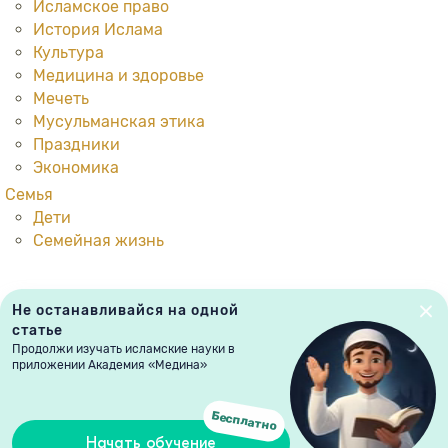
Исламское право
История Ислама
Культура
Медицина и здоровье
Мечеть
Мусульманская этика
Праздники
Экономика
Семья
Дети
Семейная жизнь
Не останавливайся на одной
статье
Продолжи изучать исламские науки в
приложении Академия «Медина»
Политика конфиденциальности
|
Библиотека
|
Мир Знаний
© 2015 - 2026, Медина. Академия
Бесплатно
Начать обучение