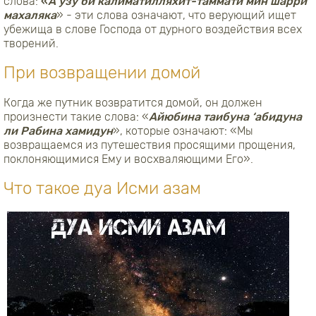
слова:
«
А
‘
узу би калиматилляхит-таммати мин шарри
махаляка
» - эти слова означают, что верующий ищет
убежища в слове Господа от дурного воздействия всех
творений.
При возвращении домой
Когда же путник возвратится домой, он должен
произнести такие слова: «
Айюбина таибуна ‘абидуна
ли Рабина хамидун
», которые означают: «Мы
возвращаемся из путешествия просящими прощения,
поклоняющимися Ему и восхваляющими Его».
Что такое дуа Исми азам