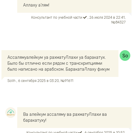
Аллаху а’лям!
Консультант по учебной части
, 26 июля 2024 в 22:41,
№84327
Ассалямуалейкум уа рахматуЛлахи уа баракатух.
Было бы отлично если рядом с транскрипциями
было написано на арабском. БаракатаЛлаху фикум
Solih
, 6 сентября 2025 в 03:20, №91611
Ва алейкум ассаляму ва рахматуЛлахи ва
баракатуху!
Консультант по учебной части
, 6 сентября 2025 в 10:52,