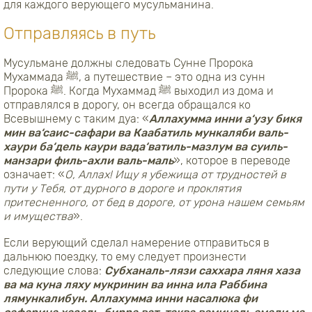
для каждого верующего мусульманина.
Отправляясь в путь
Мусульмане должны следовать Сунне Пророка
Мухаммада
ﷺ
, а путешествие – это одна из сунн
Пророка
ﷺ
. Когда Мухаммад
ﷺ
выходил из дома и
отправлялся в дорогу, он всегда обращался ко
Всевышнему с таким дуа: «
Аллахумма инни а
‘
узу бикя
мин ва‘саис-сафари ва Каабатиль мункаляби валь-
хаури ба‘дель каури вада
‘
ватиль-мазлум ва суиль-
манзари филь-ахли валь-маль
», которое в переводе
означает: «
О, Аллах! Ищу я убежища от трудностей в
пути у Тебя, от дурного в дороге и проклятия
притесненного, от бед в дороге, от урона нашем семьям
и имущества
».
Если верующий сделал намерение отправиться в
дальнюю поездку, то ему следует произнести
следующие слова:
Субханаль-лязи саххара ляня хаза
ва ма куна ляху мукринин ва инна ила Раббина
лямункалибун. Аллахумма инни насалюка фи