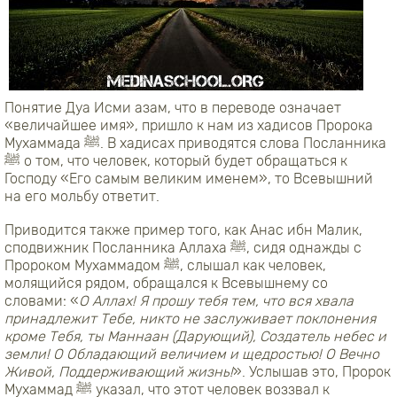
Понятие Дуа Исми азам, что в переводе означает
«величайшее имя», пришло к нам из хадисов Пророка
Мухаммада
ﷺ
. В хадисах приводятся слова Посланника
ﷺ
о том, что человек, который будет обращаться к
Господу «Его самым великим именем», то Всевышний
на его мольбу ответит.
Приводится также пример того, как Анас ибн Малик,
сподвижник Посланника Аллаха
ﷺ
, сидя однажды с
Пророком Мухаммадом
ﷺ
, слышал как человек,
молящийся рядом, обращался к Всевышнему со
словами: «
О Аллах! Я прошу тебя тем, что вся хвала
принадлежит Тебе, никто не заслуживает поклонения
кроме Тебя, ты Маннаaн (Дарующий), Создатель небес и
земли! О Обладающий величием и щедростью! О Вечно
Живой, Поддерживающий жизнь!
». Услышав это, Пророк
Мухаммад
ﷺ
указал, что этот человек воззвал к