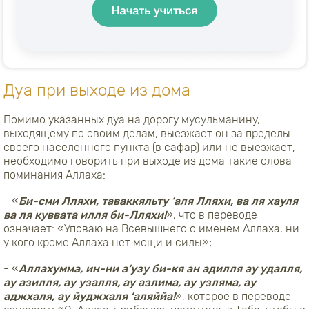
Дуа при выходе из дома
Помимо указанных дуа на дорогу мусульманину,
выходящему по своим делам, выезжает он за пределы
своего населенного пункта (в сафар) или не выезжает,
необходимо говорить при выходе из дома такие слова
поминания Аллаха:
- «
Би-сми Лляхи, таваккяльту ‘аля Лляхи, ва ля хауля
ва ля куввата илля би-Лляхи!
», что в переводе
означает: «Уповаю на Всевышнего с именем Аллаха, ни
у кого кроме Аллаха нет мощи и силы»;
- «
Аллахумма, ин-ни а‘узу би-кя ан адилля ау удалля,
ау азилля, ау узалля, ау азлима, ау узляма, ау
аджхаля, ау йуджхаля ‘аляййа!
», которое в переводе