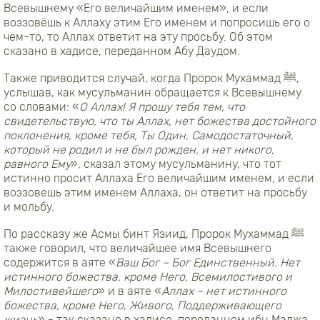
Всевышнему «Его величайшим именем», и если
воззовёшь к Аллаху этим Его именем и попросишь его о
чем-то, то Аллах ответит на эту просьбу. Об этом
сказано в хадисе, переданном Абу Даудом.
Также приводится случай, когда Пророк Мухаммад
ﷺ
,
услышав, как мусульманин обращается к Всевышнему
со словами: «
О Аллах! Я прошу тебя тем, что
свидетельствую, что ты Аллах, нет божества достойного
поклонения, кроме тебя, Ты Один, Самодостаточный,
который не родил и не был рожден, и нет никого,
равного Ему
», сказал этому мусульманину, что тот
истинно просит Аллаха Его величайшим именем, и если
воззовешь этим именем Аллаха, он ответит на просьбу
и мольбу.
По рассказу же Асмы бинт Язиид, Пророк Мухаммад
ﷺ
также говорил, что величайшее имя Всевышнего
содержится в аяте «
Ваш Бог – Бог Единственный. Нет
истинного божества, кроме Него, Всемилостивого и
Милостивейшего
» и в аяте «
Аллах – нет истинного
божества, кроме Него, Живого, Поддерживающего
жизнь
» - так сказано в хадисе, переданном ибн Маджа