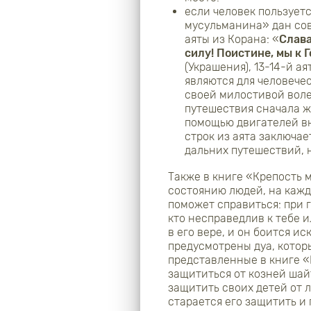
если человек пользует
мусульманина» дан сове
аяты из Корана: «
Слава
силу! Поистине, мы к 
(Украшения), 13-14-й ая
являются для человече
своей милостивой воле
путешествия сначала ж
помощью двигателей вн
строк из аята заключае
дальних путешествий, 
Также в книге «Крепость
состоянию людей, на кажд
поможет справиться: при г
кто несправедлив к тебе 
в его вере, и он боится и
предусмотрены дуа, котор
представленные в книге «
защититься от козней шай
защитить своих детей от 
старается его защитить и 