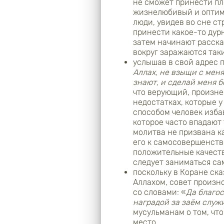
не сможет принести пл
жизнелюбивый и оптими
люди, увидев во сне ст
принести какое-то дур
затем начинают рассказ
вокруг заражаются так
услышав в свой адрес п
Аллах, не взыщи с меня 
знают, и сделай меня б
что верующий, произне
недостатках, которые у
способом человек изба
которое часто впадают 
молитва не призвана к
его к самосовершенство
положительные качества
следует заниматься са
поскольку в Коране ск
Аллахом, совет произн
со словами: «
Да благос
наградой за заём служ
мусульманам о том, чт
место.