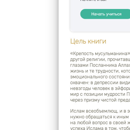
Цель книги
«Крепость мусульманина»
другой религии, прочитавш
глазами Посланника Аллаха Пророка Муха
жизнь и те трудности, кот
эмоционального состояния
охвачен: в депрессии вид
невзгоды человек в эйфор
мир с позиции мудрости Пророка Мухаммада ﷺ,
через призму чистой пред
Ислам всеобъемлющ, и в э
нужно обращаться к иным 
на любой вопрос в своей 
успеха Ислама в том, чтоб