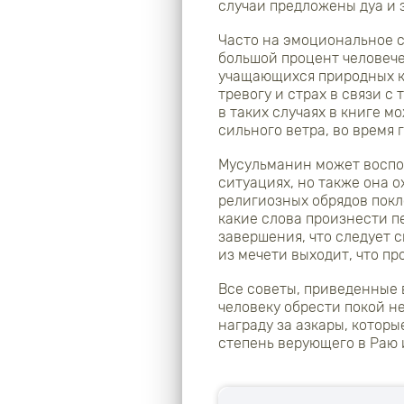
случаи предложены дуа и 
Часто на эмоциональное с
большой процент человече
учащающихся природных к
тревогу и страх в связи с
в таких случаях в книге м
сильного ветра, во время 
Мусульманин может воспол
ситуациях, но также она о
религиозных обрядов покл
какие слова произнести пе
завершения, что следует с
из мечети выходит, что пр
Все советы, приведенные 
человеку обрести покой не
награду за азкары, котор
степень верующего в Раю 