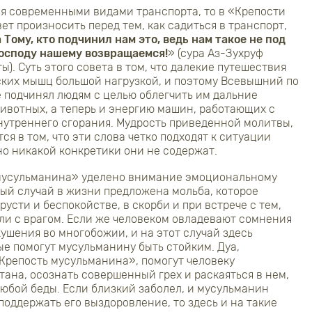
ся современными видами транспорта, то в «Крепости
т произносить перед тем, как садиться в транспорт,
 Тому, кто подчинил нам это, ведь нам такое не под
Господу нашему возвращаемся!
» (сура Аз-Зухруф
ты). Суть этого совета в том, что далекие путешествия
ских мышц большой нагрузкой, и поэтому Всевышний по
 подчинял людям с целью облегчить им дальние
ивотных, а теперь и энергию машин, работающих с
утреннего сгорания. Мудрость приведенной молитвы,
тся в том, что эти слова четко подходят к ситуации
но никакой конкретики они не содержат.
 мусульманина» уделено внимание эмоциональному
ый случай в жизни предложена мольба, которое
русти и беспокойстве, в скорби и при встрече с тем,
или с врагом. Если же человеком овладевают сомнения
скушения во многобожии, и на этот случай здесь
ые помогут мусульманину быть стойким. Дуа,
Крепость мусульманина», помогут человеку
тана, осознать совершенный грех и раскаяться в нем,
любой беды. Если близкий заболел, и мусульманин
поддержать его выздоровление, то здесь и на такие