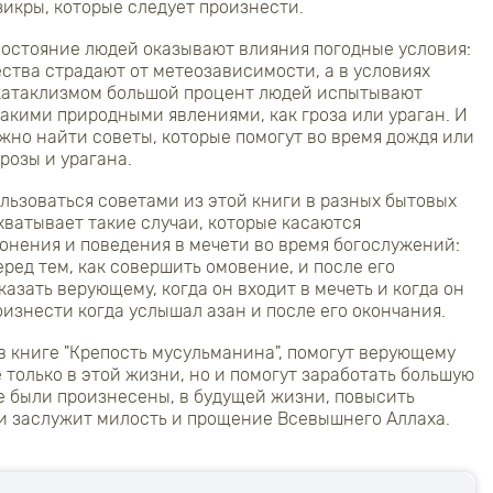
зикры, которые следует произнести.
остояние людей оказывают влияния погодные условия:
ства страдают от метеозависимости, а в условиях
атаклизмом большой процент людей испытывают
 такими природными явлениями, как гроза или ураган. И
ожно найти советы, которые помогут во время дождя или
грозы и урагана.
ьзоваться советами из этой книги в разных бытовых
хватывает такие случаи, которые касаются
онения и поведения в мечети во время богослужений:
ред тем, как совершить омовение, и после его
казать верующему, когда он входит в мечеть и когда он
оизнести когда услышал азан и после его окончания.
в книге "Крепость мусульманина", помогут верующему
 только в этой жизни, но и помогут заработать большую
ые были произнесены, в будущей жизни, повысить
и заслужит милость и прощение Всевышнего Аллаха.