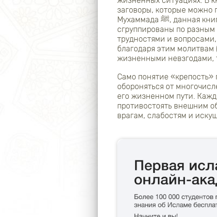
жизненных ситуациях. В к
заговоры, которые можно 
Мухаммада ﷺ, данная книга содержит молитвы Посланника Аллаха ﷺ, которые
сгруппированы по разным 
трудностями и вопросами,
благодаря этим молитвам (
жизненными невзгодами, т
Само понятие «крепость» 
обороняться от многочисл
его жизненном пути. Кажд
противостоять внешним о
врагам, слабостям и иску