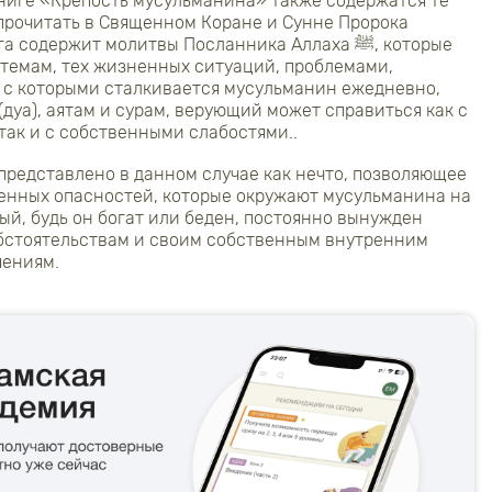
ниге «Крепость мусульманина» также содержатся те
прочитать в Священном Коране и Сунне Пророка
темам, тех жизненных ситуаций, проблемами,
 с которыми сталкивается мусульманин ежедневно,
дуа), аятам и сурам, верующий может справиться как с
ак и с собственными слабостями..
представлено в данном случае как нечто, позволяющее
енных опасностей, которые окружают мусульманина на
ый, будь он богат или беден, постоянно вынужден
бстоятельствам и своим собственным внутренним
шениям.