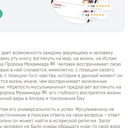
 дает возможность каждому верующему и человеку
ему эту книгу, взглянуть на мир, на жизнь, на Ислам
ммада ﷺ. Человек воспринимает свою
орые в ней случаются, мимолетно, с позиции своего
, с позиции того чувства, которым в данный момент он
ится жизнь иначе, чем воспринимает жизненные
ии. «Крепость мусульманина» предлагает взглянуть на
 его глубокого восприятия жизни
анной веры в Аллаха и поклонения Ему.
том его универсальность и успех. Мусульманину не
источникам в поисках ответа на свои вопросы – ответ
жизни он может найти в исламской религии. Залог
ы человеку не было нужды обращать куда-то свой взор