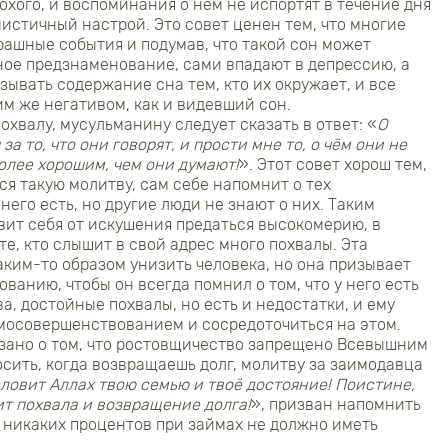
охого, и воспоминания о нем не испортят в течение дня
стичный настрой. Это совет ценен тем, что многие
рашные события и подумав, что такой сон может
ное предзнаменование, сами впадают в депрессию, а
ывать содержание сна тем, кто их окружает, и все
им же негативом, как и видевший сон.
охвалу, мусульманину следует сказать в ответ: «
О
за то, что они говорят, и прости мне то, о чём они не
олее хорошим, чем они думают!
». Этот совет хорош тем,
ся такую молитву, сам себе напомнит о тех
 него есть, но другие люди не знают о них. Таким
вит себя от искушения предаться высокомерию, в
те, кто слышит в свой адрес много похвалы. Эта
аким-то образом унизить человека, но она призывает
ванию, чтобы он всегда помнил о том, что у него есть
, достойные похвалы, но есть и недостатки, и ему
мосовершенствованием и сосредоточиться на этом.
азано о том, что ростовщичество запрещено Всевышним
осить, когда возвращаешь долг, молитву за заимодавца
ловит Аллах твою семью и твоё достояние! Поистине,
ит похвала и возвращение долга!
», призван напомнить
о никаких процентов при займах не должно иметь