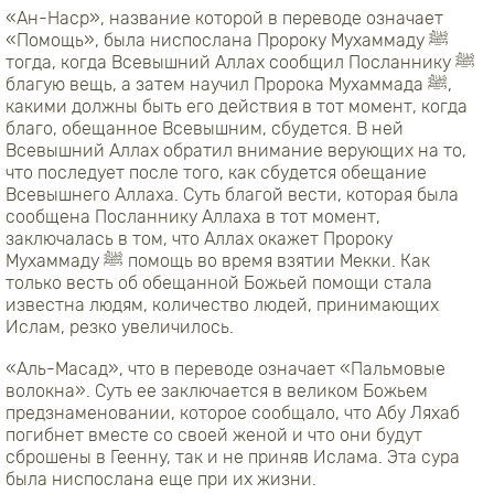
«Ан-Наср», название которой в переводе означает
«Помощь», была ниспослана Пророку Мухаммаду ﷺ
тогда, когда Всевышний Аллах сообщил Посланнику ﷺ
благую вещь, а затем научил Пророка Мухаммада ﷺ,
какими должны быть его действия в тот момент, когда
благо, обещанное Всевышним, сбудется. В ней
Всевышний Аллах обратил внимание верующих на то,
что последует после того, как сбудется обещание
Всевышнего Аллаха. Суть благой вести, которая была
сообщена Посланнику Аллаха в тот момент,
заключалась в том, что Аллах окажет Пророку
Мухаммаду ﷺ помощь во время взятии Мекки. Как
только весть об обещанной Божьей помощи стала
известна людям, количество людей, принимающих
Ислам, резко увеличилось.
«Аль-Масад», что в переводе означает «Пальмовые
волокна». Суть ее заключается в великом Божьем
предзнаменовании, которое сообщало, что Абу Ляхаб
погибнет вместе со своей женой и что они будут
сброшены в Геенну, так и не приняв Ислама. Эта сура
была ниспослана еще при их жизни.