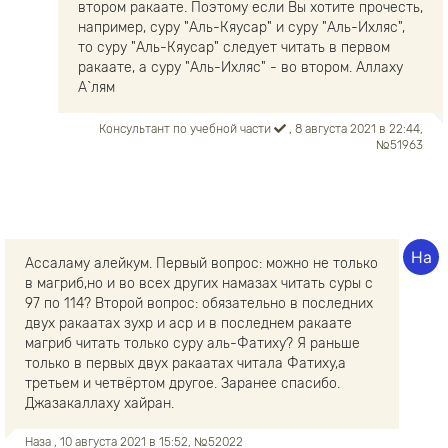
втором ракаате. Поэтому если Вы хотите прочесть,
например, суру "Аль-Кяусар" и суру "Аль-Ихляс",
то суру "Аль-Кяусар" следует читать в первом
ракаате, а суру "Аль-Ихляс" - во втором. Аллаху
А`лям
Консультант по учебной части
, 8 августа 2021 в 22:44,
№51963
Ассаламу алейкум. Первый вопрос: можно не только
в магриб,но и во всех других намазах читать суры с
97 по 114? Второй вопрос: обязательно в последних
двух ракаатах зухр и аср и в последнем ракаате
магриб читать только суру аль-Фатиху? Я раньше
только в первых двух ракаатах читала Фатиху,а
третьем и четвёртом другое. Заранее спасибо.
Джазакаллаху хайран.
Наза
, 10 августа 2021 в 15:52, №52022