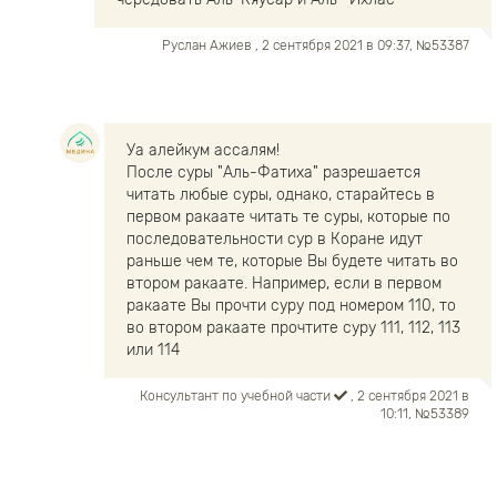
Руслан Ажиев
, 2 сентября 2021 в 09:37, №53387
Уа алейкум ассалям!
После суры "Аль-Фатиха" разрешается
читать любые суры, однако, старайтесь в
первом ракаате читать те суры, которые по
последовательности сур в Коране идут
раньше чем те, которые Вы будете читать во
втором ракаате. Например, если в первом
ракаате Вы прочти суру под номером 110, то
во втором ракаате прочтите суру 111, 112, 113
или 114
Консультант по учебной части
, 2 сентября 2021 в
10:11, №53389