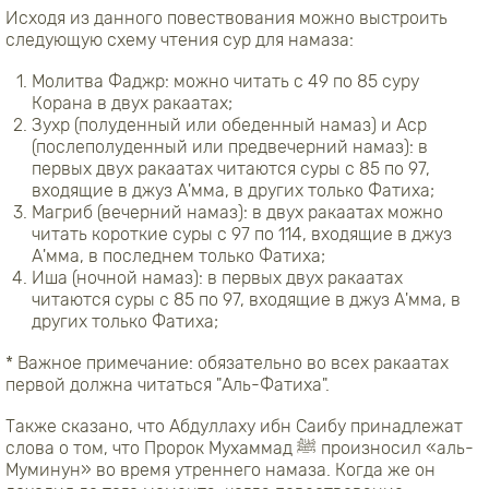
Исходя из данного повествования можно выстроить
следующую схему чтения сур для намаза:
Молитва Фаджр: можно читать с 49 по 85 суру
Корана в двух ракаатах;
Зухр (полуденный или обеденный намаз) и Аср
(послеполуденный или предвечерний намаз): в
первых двух ракаатах читаются суры с 85 по 97,
входящие в джуз А'мма, в других только Фатиха;
Магриб (вечерний намаз): в двух ракаатах можно
читать короткие суры с 97 по 114, входящие в джуз
А'мма, в последнем только Фатиха;
Иша (ночной намаз): в первых двух ракаатах
читаются суры с 85 по 97, входящие в джуз А'мма, в
других только Фатиха;
* Важное примечание: обязательно во всех ракаатах
первой должна читаться "Аль-Фатиха".
Также сказано, что Абдуллаху ибн Саибу принадлежат
слова о том, что Пророк Мухаммад ﷺ произносил «аль-
Муминун» во время утреннего намаза. Когда же он