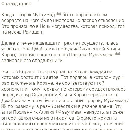
«назидание».
Когда Пророк Мухаммад ﷺ был в сорокалетнем
возрасте на него было ниспослано первое откровение.
Это произошло в Ночь могущества, которая приходится
на месяц Рамадан.
Далее в течение двадцати трех лет осуществлялась
через ангела Джабраила передача Священной Книги
Коран, которую после со слов Пророка Мухаммада ﷺ
записали его сподвижники.
Всего в Коране сто четырнадцать глав, каждая из
которых состоит из аятов. Тот порядок, в котором суры
расположены в Коране, не соответствуют той
хронологии, тому порядку, по которому осуществлялась
передача сур Священной Книги Коран через ангела
Джабраила – аяты были ниспосланы Пророку Мухаммаду
ﷺ по-разному: в разных местах и в разное время. Эти
аяты Посланник Аллаха ﷺ заучивал наизусть, а позже
он составлял суры из этих аятов. С самого момента
ниспослания откровения вид их не менялся, в течение
четырнадцати веков они оставались в неизмененном