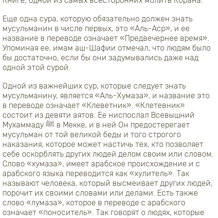
Книге, одной из самых всесторонних молитв Корана.
Еще одна сура, которую обязательно должен знать
мусульманин в числе первых, это «Аль-Аср», и ее
название в переводе означает «Предвечернее время».
Упоминая ее, имам аш-Шафии отмечал, что людям было
бы достаточно, если бы они задумывались даже над
одной этой сурой.
Одной из важнейших сур, которые следует знать
мусульманину, является «Аль-Хумаза», и название это
в переводе означает «Клеветник». «Клетевник»
состоит из девяти аятов. Ее ниспослал Всевышний
Мухаммаду ﷺ в Мекке, и в ней Он предостерегает
мусульман от той великой беды и того строгого
наказания, которое может настичь тех, кто позволяет
себе оскорблять других людей делом своим или словом.
Слово «хумаза», имеет арабское происхождение и с
арабского языка переводится как «хулитель». Так
называют человека, который высмеивает других людей,
порочит их своими словами или делами. Есть также
слово «лумаза», которое в переводе с арабского
означает «поноситель». Так говорят о людях, которые