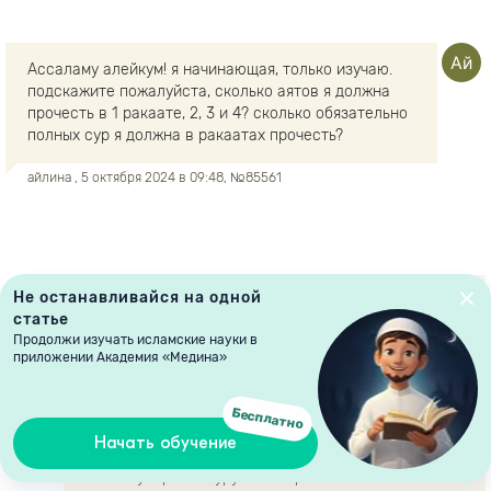
Ассаламу алейкум! я начинающая, только изучаю.
подскажите пожалуйста, сколько аятов я должна
прочесть в 1 ракаате, 2, 3 и 4? сколько обязательно
полных сур я должна в ракаатах прочесть?
айлина
, 5 октября 2024 в 09:48, №85561
Не останавливайся на одной
Уа алейкумуссаляму уа рахматуллахи уа
статье
баракатуху!
Продолжи изучать исламские науки в
приложении Академия «Медина»
После суры аль-Фатиха вы можете читать любую
суру Корана, которую вам легче читать, но не
менее трех коротких аятов или не менее одного
Бесплатно
длинного, как аят аль-Курси. Не требуется читать
Начать обучение
три коротких суры. Вы можете прочитать одну суру
аль-Каусар или суру аль-Аср.