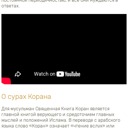
постоянной периодичностью, и все они нуждаются в
ответах.
О сурах Корана
Для мусульман Священная Книга Коран является
главной книгой верующего и средоточием главных
мыслей и положений Ислама. В переводе с арабского
языка слово «Коран» означает «чтение вслух» или