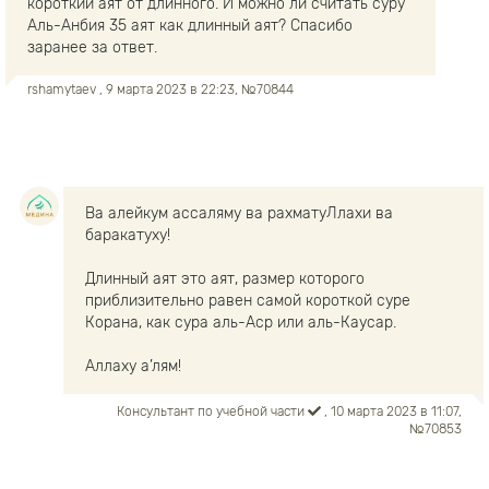
короткий аят от длинного. И можно ли считать суру
Аль-Анбия 35 аят как длинный аят? Спасибо
заранее за ответ.
rshamytaev
, 9 марта 2023 в 22:23, №70844
Ва алейкум ассаляму ва рахматуЛлахи ва
баракатуху!
Длинный аят это аят, размер которого
приблизительно равен самой короткой суре
Корана, как сура аль-Аср или аль-Каусар.
Аллаху а’лям!
Консультант по учебной части
, 10 марта 2023 в 11:07,
№70853