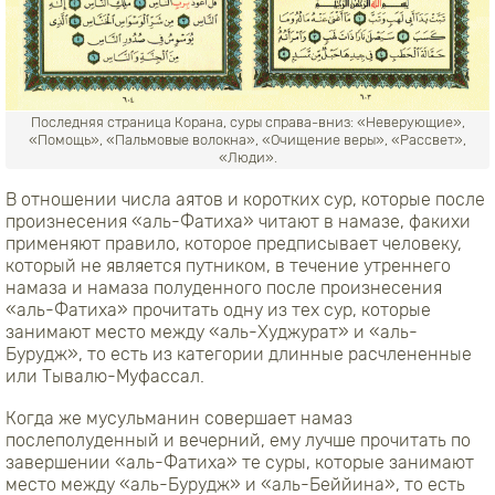
Последняя страница Корана, суры справа-вниз: «Неверующие»,
«Помощь», «Пальмовые волокна», «Очищение веры», «Рассвет»,
«Люди».
В отношении числа аятов и коротких сур, которые после
произнесения «аль-Фатиха» читают в намазе, факихи
применяют правило, которое предписывает человеку,
который не является путником, в течение утреннего
намаза и намаза полуденного после произнесения
«аль-Фатиха» прочитать одну из тех сур, которые
занимают место между «аль-Худжурат» и «аль-
Бурудж», то есть из категории длинные расчлененные
или Тывалю-Муфассал.
Когда же мусульманин совершает намаз
послеполуденный и вечерний, ему лучше прочитать по
завершении «аль-Фатиха» те суры, которые занимают
место между «аль-Бурудж» и «аль-Беййина», то есть