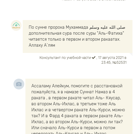
По сунне пророка Мухаммада صلى الله عليه وسلم
дополнительная сура после суры "Аль-Фатиха"
читается только в первом и втором ракаатах.
Аллаху А`лям
Консультант по учебной части
, 17 августа 2021 в
23:45, №52531
Ассаламу Алейкум, помогите с расстановкой
пожалуйста, я в намазе Суннат Намаз в 4
раката , в первом ракате читал Аль- Кяусар,
во втором Аль-Ихлас, в третьем тоже Аль
Ихлас и в четвертом ракате Аль-Курси, можно
так? И в Фард 4 раката в первом ракате Аль-
Ихлас, а во втором Аль-Курси, можно ли так?
Или сначало Аль-Курси в первом а потом
чередовать Аль-Кяусар и Аль- Ихлас