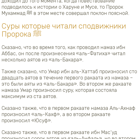
доходил до того момента, когда повествование
подводилось к истории о Харуне и Мусе, то Пророк
Мухаммад ﷺ в этом месте совершал поклон поясной.
Суры которые читали сподвижники
Пророка ﷺ
Сказано, что во время того, как проводил намаз ибн
Аббас, он после произнесения «аль-Фатиха» читал
несколько аятов из «аль-Бакара».
Также сказано, что Умар ибн аль-Хаттаб произносил сто
двадцать аятов в течение первого ракаата из намаза –
это были аяты из «аль-Бакара». Во втором же ракаате
намаза Умар произносил суру, которая состояла
максимум из ста аятов.
Сказано также, что в первом ракаате намаза Аль-Ахнаф
произносил «аль-Кахф», а во втором ракаате
произносил «Юсуф».
Сказано также, что в первом ракаате ибн Мас
‘
уд
произносил сорок аятов из «аль-Анфаль», но во втором