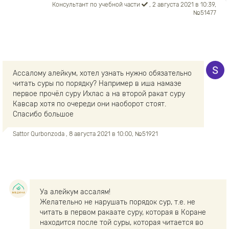
Консультант по учебной части
, 2 августа 2021 в 10:39,
№51477
Ассалому алейкум, хотел узнать нужно обязательно
читать суры по порядку? Например в иша намазе
первое прочёл суру Ихлас а на второй ракат суру
Кавсар хотя по очереди они наоборот стоят.
Спасибо большое
Sattor Qurbonzoda
, 8 августа 2021 в 10:00, №51921
Уа алейкум ассалям!
Желательно не нарушать порядок сур, т.е. не
читать в первом ракаате суру, которая в Коране
находится после той суры, которая читается во