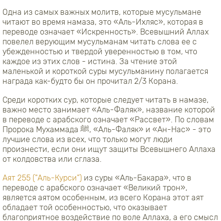
Одна из самых важных молитв, которые мусульмане
читают во время намаза, это «Аль-Ихляс», которая в
переводе означает «Искренность». Всевышний Аллах
повелел верующим мусульманам читать слова ее с
убежденностью и твердой уверенностью в том, что
каждое из этих слов - истина. За чтение этой
маленькой и короткой суры мусульманину полагается
награда как-будто бы он прочитал 2/3 Корана.
Среди коротких сур, которые следует читать в намазе,
важно место занимает «Аль-Фаляк», название которой
в переводе с арабского означает «Рассвет». По словам
Пророка Мухаммада ﷺ, «Аль-Фаляк» и «Ан-Нас» - это
лучшие слова из всех, что только могут люди
произнести, если они ищут защиты Всевышнего Аллаха
от колдовства или сглаза.
Аят 255 ("Аль-Курси")
из суры «Аль-Бакара», что в
переводе с арабского означает «Великий трон»,
является аятом особенным, из всего Корана этот аят
обладает той особенностью, что оказывает
благоприятное воздействие по воле Аллаха, а его смысл