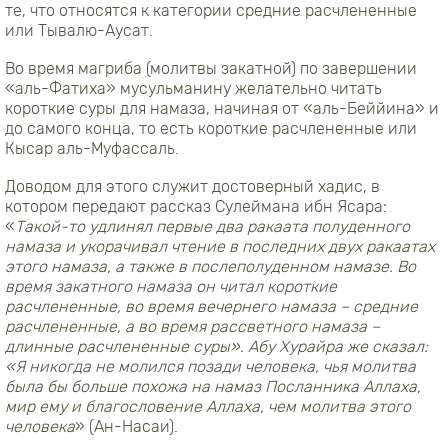
те, что относятся к категории средние расчлененные
или Тывалю-Аусат.
Во время магриба (молитвы закатной) по завершении
«аль-Фатиха» мусульманину желательно читать
короткие суры для намаза, начиная от «аль-Беййина» и
до самого конца, то есть короткие расчлененные или
Кысар аль-Муфассаль.
Доводом для этого служит достоверный хадис, в
котором передают рассказ Сулеймана ибн Ясара:
«
Такой-то удлинял первые два ракаата полуденного
намаза и укорачивал чтение в последних двух ракаатах
этого намаза, а также в послеполуденном намазе. Во
время закатного намаза он читал короткие
расчлененные, во время вечернего намаза – средние
расчлененные, а во время рассветного намаза –
длинные расчлененные суры». Абу Хурайра же сказал:
«Я никогда не молился позади человека, чья молитва
была бы больше похожа на намаз Посланника Аллаха,
мир ему и благословение Аллаха, чем молитва этого
человека
» (Ан-Насаи).