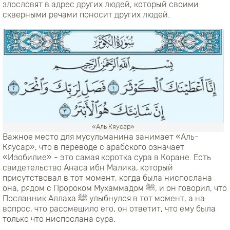
злословят в адрес других людей, который своими
скверными речами поносит других людей.
«Аль Кяусар»
Важное место для мусульманина занимает «Аль-
Кяусар», что в переводе с арабского означает
«Изобилие» - это самая коротка сура в Коране. Есть
свидетельство Анаса ибн Малика, который
присутствовал в тот момент, когда была ниспослана
она, рядом с Пророком Мухаммадом ﷺ, и он говорил, что
Посланник Аллаха ﷺ улыбнулся в тот момент, а на
вопрос, что рассмешило его, он ответит, что ему была
только что ниспослана сура.