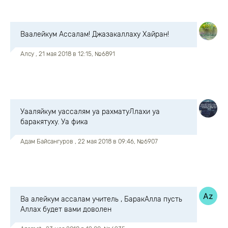
Ваалейкум Ассалам! Джазакаллаху Хайран!
Алсу
, 21 мая 2018 в 12:15, №6891
Уааляйкум уассалям уа рахматуЛлахи уа
баракятуху. Уа фика
Адам Байсангуров
, 22 мая 2018 в 09:46, №6907
Ва алейкум ассалам учитель , БаракАлла пусть
Аллах будет вами доволен