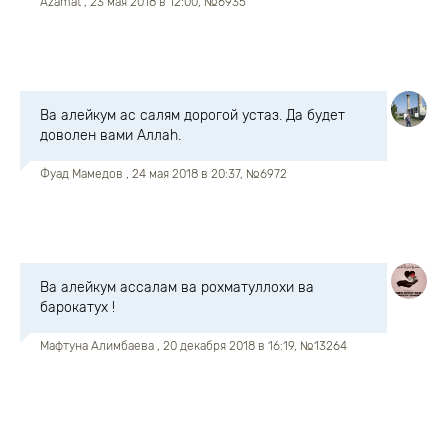
Azamat
, 23 мая 2018 в 12:00, №6935
Ва алейкум ас салям дорогой устаз. Да будет
доволен вами Аллаh.
Фуад Мамедов
, 24 мая 2018 в 20:37, №6972
Ва алейкум ассалам ва рохматуллохи ва
барокатух !
Мафтуна Алимбаева
, 20 декабря 2018 в 16:19, №13264