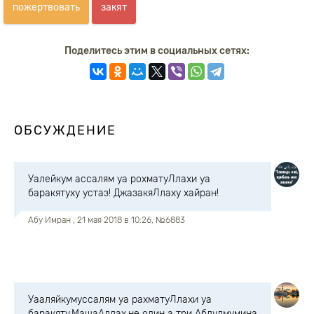
пожертвовать
закят
Поделитесь этим в социальных сетях:
ОБСУЖДЕНИЕ
Уалейкум ассалям уа рохматуЛлахи уа
баракятуху устаз! ДжазакяЛлаху хайран!
Абу Имран
, 21 мая 2018 в 10:26, №6883
Уааляйкумуссалям уа рахматуЛлахи уа
баракяту.МашаАллах.не один а три Абдулмумина