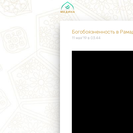
Богобоязненность в Рама
11 мая'19 в 03:44