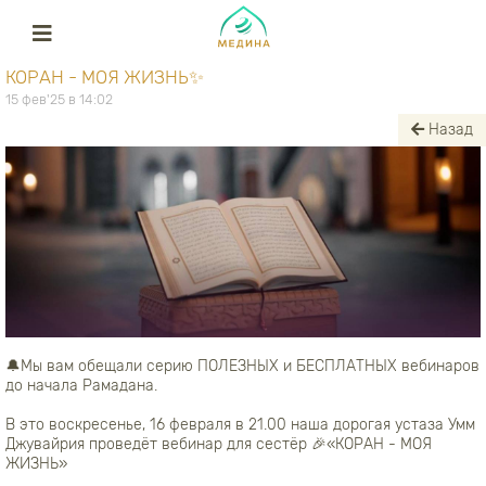
КОРАН - МОЯ ЖИЗНЬ✨
15 фев'25 в 14:02
Назад
🔔Мы вам обещали серию ПОЛЕЗНЫХ и БЕСПЛАТНЫХ вебинаров
до начала Рамадана.
В это воскресенье, 16 февраля в 21.00 наша дорогая устаза Умм
Джувайрия проведёт вебинар для сестёр 🎉«КОРАН - МОЯ
ЖИЗНЬ»