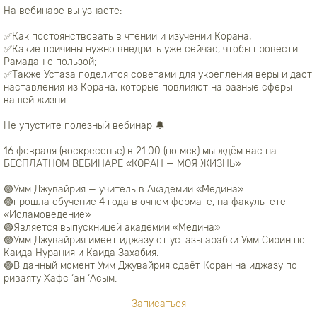
На вебинаре вы узнаете:
✅Как постоянствовать в чтении и изучении Корана;
✅Какие причины нужно внедрить уже сейчас, чтобы провести
Рамадан с пользой;
✅Также Устаза поделится советами для укрепления веры и даст
наставления из Корана, которые повлияют на разные сферы
вашей жизни.
Не упустите полезный вебинар 🔔
16 февраля (воскресенье) в 21.00 (по мск) мы ждём вас на
БЕСПЛАТНОМ ВЕБИНАРЕ «КОРАН — МОЯ ЖИЗНЬ»
🟣Умм Джувайрия — учитель в Академии «Медина»
🟣прошла обучение 4 года в очном формате, на факультете
«Исламоведение»
🟣Является выпускницей академии «Медина»
🟣Умм Джувайрия имеет иджазу от устазы арабки Умм Сирин по
Каида Нурания и Каида Захабия.
🟣В данный момент Умм Джувайрия сдаёт Коран на иджазу по
риваяту Хафс ‘ан ‘Асым.
Записаться