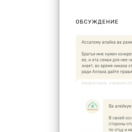
ОБСУЖДЕНИЕ
Ассалому алайка ва рах
Братья мне нужен конкре
ее, и эта семья для нее н
знает, во время никаха 
ради Аллаха дайте прави
Басиров Басир
, 4 февраля 2
Ва алейкум
В своей осн
стороны отц
по отцу и м