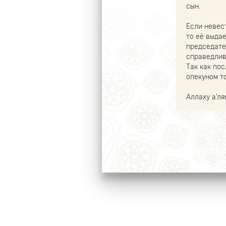
сын.
Если невес
то её выдае
председател
справедлив
Так как пос
опекуном то
Аллаху а’ля