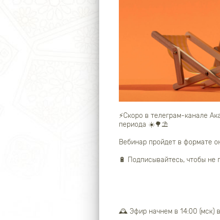
⚡️Скоро в телеграм-канале А
периода ☀️🌳⛱
Вебинар пройдет в формате о
🔋 Подписывайтесь, чтобы не 
🕰 Эфир начнем в 14:00 (мск) 