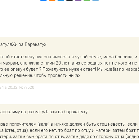
матуллХи ва Баракатух
тный ответ: девушка она выросла в чужой семье, мама бросила, и
и махрам, она жила с ними 20 лет, а из ее родных нет не кого и не 
кто ее опекун будет ? Пожалуйста нужен ответ! Мы живём по мазха
льную решение, чтобы провести никах.
024 в 20:32, №79528
 ассаляму ва рахматуЛлахи ва баракатуху!
ове попечителем (вали) в никяхе должен быть отец невесты, если ж
а (отец отца), если его нет, то брат по отцу и матери, затем брат 
атери, затем сын брата по отцу, затем дядя со стороны отца (родно