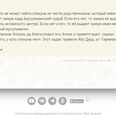
та не может найти опекуна из числа родственников, который имее
т замуж кады (мусульманский судья). Если его нет, то замуж её вы
ь исламского центра. Если нет и его, то её выдает замуж имам ме
ый мусульманин.
ланник Аллаха, да благословит его Аллах и приветствует, сказал
го, у кого опекуна нет». Этот хадис привели Абу Дауд, ат-Тирмизи
м!
Консультант по учебной части
, 7
Политика конфиденциальности
|
Библиотека
|
Мир Знаний