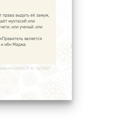
т права выдать её замуж,
даёт мухтасиб или
чети, или ученый, или
: «Правитель является
 и ибн Маджа.
 февраля 2024 в 07:42, №79537