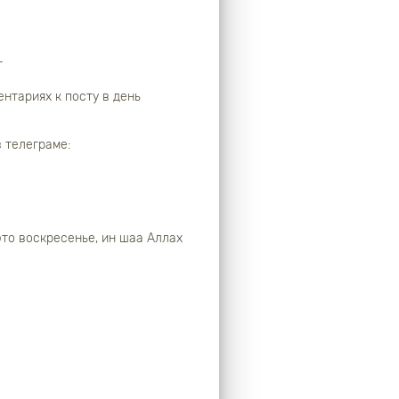
т
ентариях к посту в день
 телеграме:
это воскресенье, ин шаа Аллах