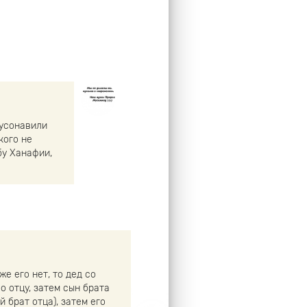
 усонавили
кого не
бу Ханафии,
е его нет, то дед со
по отцу, затем сын брата
й брат отца), затем его