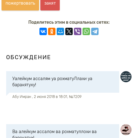
пожертвовать
закят
Поделитесь этим в социальных сетях:
ОБСУЖДЕНИЕ
Уалейкум ассалям уа рохматуЛлахи уа
баракятуху!
Абу Имран
, 2 июня 2018 в 18:01, №7209
Ва алейкум ассалом ва рохматуллохи ва
барокатух!