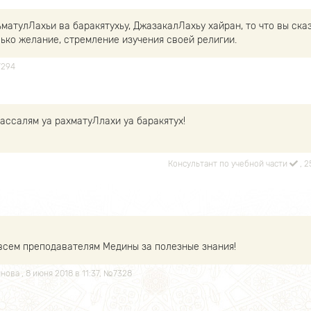
матулЛахьи ва баракятухьу, ДжазакалЛахьу хайран, то что вы сказ
лько желание, стремление изучения своей религии.
7294
 ассалям уа рахматуЛлахи уа баракятух!
Консультант по учебной части
, 
всем преподавателям Медины за полезные знания!
инова
, 8 июня 2018 в 11:37, №7328