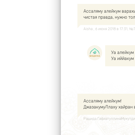
Ассаляму алейкум варахь
чистая правда, нужно то
Aisha
, 6 июня 2018 в 17:31, №
Уа алейкум
Уа иййакум
Ассаляму алейкум!
ДжазакумуЛлаху хайран 
Рашида ГафиатуллинаМухутд