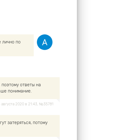
е лично по
 поэтому ответы на
аше понимание.
4 августа 2020 в 21:43, №35781
гут затеряться, потому