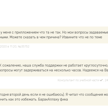
 у меня с прилложением что та не так. Но мои вопросы задаваемы
ными. Можете сказать в чем причина? Извините что не по теме
а 2020 в 11:20, №35752
 К сожалению, наша служба поддержки не работает круглосуточно,
вопросы могут задерживаться на несколько часов. Надеемся на В
Консультант по учебной части
, 2
годня второй день если я не ошибаюсь). Я читал что сообщения мо
чнить как это избежать. БаракАллаху фика