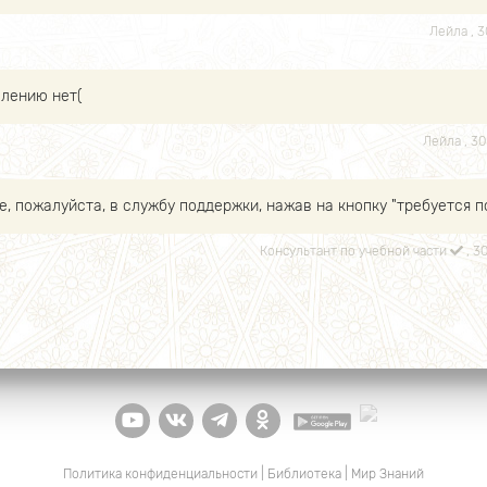
Лейла
, 
алению нет(
Лейла
, 3
, пожалуйста, в службу поддержки, нажав на кнопку "требуется 
Консультант по учебной части
, 3
Политика конфиденциальности
|
Библиотека
|
Мир Знаний