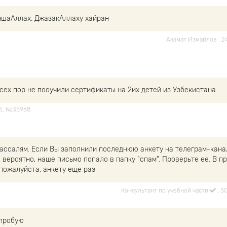
шаАллах. ДжазакАллаху хайран
Азамат Измайлов
, 
сех пор не пооучили сертификаты на 2их детей из Узбекистана
:05, №35968
 ассалям. Если Вы заполнили последнюю анкету на телеграм-канал
, вероятно, наше письмо попало в папку "спам". Проверьте ее. В п
 пожалуйста, анкету еще раз
Консультант по учебной части
, 3
опробую