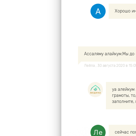
Хорошо ин
Ассаляму алайкум.Мы до 
Лейла
, 30 августа 2020 в 15
уа алейкум
грамоты, то
заполните,
сейчас п