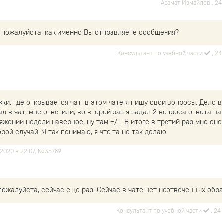
Азамат Измайлов
, 2
 пожалуйста, как именно Вы отправляете сообщения?
Консультант по учебной части
, 2
ки, где открывается чат, в этом чате я пишу свои вопросы. Дело в
ал в чат, мне ответили, во второй раз я задал 2 вопроса ответа на
яжении недели наверное, ну там +/-. В итоге в третий раз мне сно
рой случай. Я так понимаю, я что та не так делаю
а 2020 в 22:07, №35789
пожалуйста, сейчас еще раз. Сейчас в чате нет неотвеченных об
Консультант по учебной части
, 2