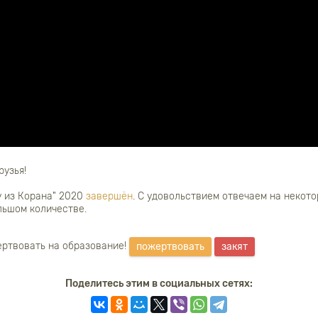
рузья!
у из Корана" 2020
завершён
. С удовольствием отвечаем на некот
льшом количестве.
ртвовать на образование!
пожертвовать
закят
Поделитесь этим в социальных сетях: