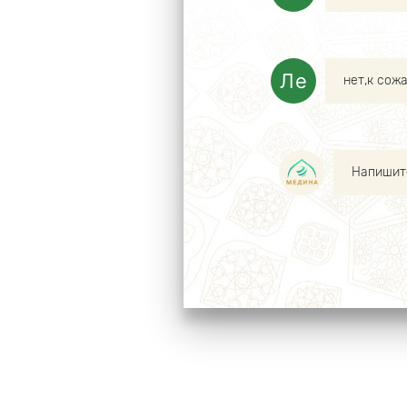
нет,к сож
Напишите