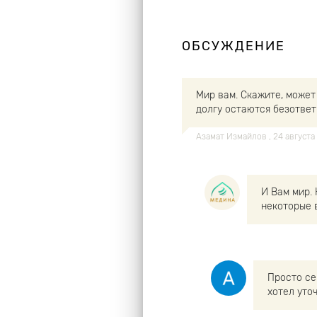
ОБСУЖДЕНИЕ
Мир вам. Скажите, может
долгу остаются безответ
Азамат Измайлов
, 24 август
И Вам мир.
некоторые 
Просто се
хотел уто