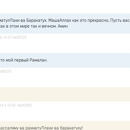
атулЛахи ва Баракатух. МашаАллах как это прекрасно, Пусть вас
ак в этом мире так и вечном. Амин
 в 14:29, №80125
это мой первый Рамалан.
 №80215
024 в 13:06, №80280
 ассаляму ва рахматуЛлахи ва баракатуху!