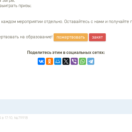
 Загры;
выиграть призы;
каждом мероприятии отдельно. Оставайтесь с нами и получайте п
ртвовать на образование!
пожертвовать
закят
Поделитесь этим в социальных сетях:
4 в 17:10, №79918