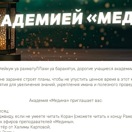
лейкум уа рахматуЛЛахи уа баракятух, дорогие учащиеся академи
не заранее строят планы, чтобы не упустить ценное время в этот
тия для увеличения знаний, укрепления имана и полезного провед
Академия «Медина» приглашает вас:
есяц;
жвиду, если не умеете читать Коран (сможете читать к концу Рама
ых эфиров преподавателей «Медины»;
тёр от Халимы Карповой;