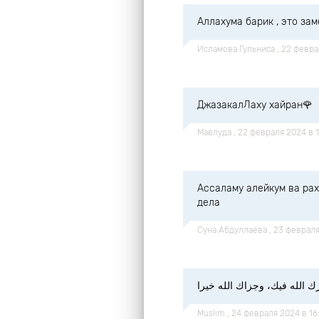
Аллахума барик , это зам
Исламова Гульниса
, 22 февр
ДжазакалЛаху хайран🌹
Мавлуда
, 22 февраля 2024 в 
Ассаламу алейкум ва рах
дела
Суна Абдуллаева
, 23 феврал
رك الله فيك، وجزاك الله خيرا
Muslim
, 24 февраля 2024 в 1