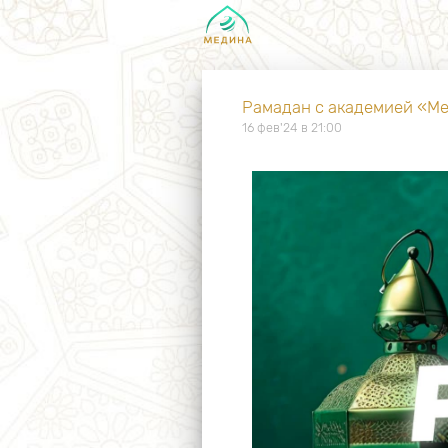
Рамадан с академией «М
16 фев'24 в 21:00