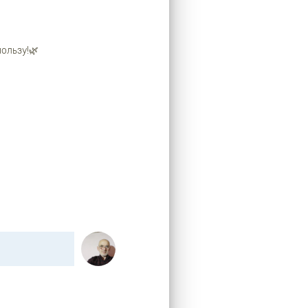
ользу!🌿