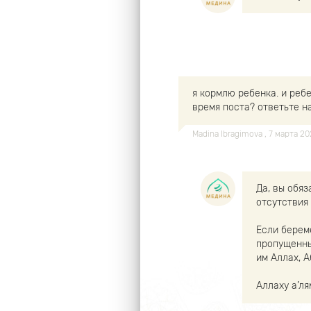
я кормлю ребенка. и ребе
время поста? ответьте н
Madina Ibragimova
, 7 марта 2
Да, вы обяз
отсутствия
Если берем
пропущенны
им Аллах, 
Аллаху а’ля