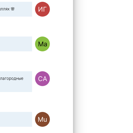
иллях 🌸
благородные