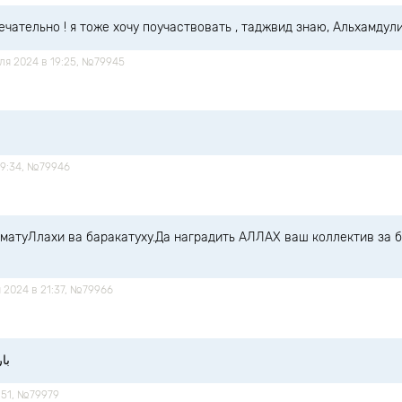
ечательно ! я тоже хочу поучаствовать , таджвид знаю, Альхамдул
аля 2024 в 19:25, №79945
19:34, №79946
матуЛлахи ва баракатуху.Да наградить АЛЛАХ ваш коллектив за 
я 2024 в 21:37, №79966
با
6:51, №79979