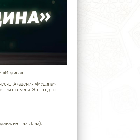
и «Медина»!
 месяц. Академия «Медина»
ения времени. Этот год не
дана, ин шаа Ллах);