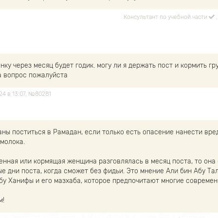
Консультант по учебной части
нку через месяц будет годик. могу ли я держать пост и кормить гр
а вопрос пожалуйста
024 в 13:07, №80281
аны поститься в Рамадан, если только есть опасение нанести вре
 молока.
енная или кормящая женщина разговлялась в месяц поста, то она
е дни поста, когда сможет без фидьи. Это мнение Али бин Абу Тал
Абу Ханифы и его мазхаба, которое предпочитают многие современ
м!