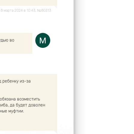
, 8 марта 2024 в 10:43, №80313
удью во
д ребенку из-за
 обязана возместить
иба, да будет доволен
ные муфтии.