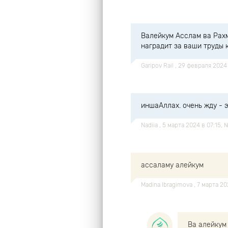
Валейкум Асслам ва Рахм
наградит за ваши труды к
Garipov Rail
, 29 февраля 2024
иншаАллах. очень жду - 
Nadiia
, 5 марта 2024 в 07:15,
ассаламу алейкум
Madina Ibragimova
, 7 марта 2
Ва алейкум