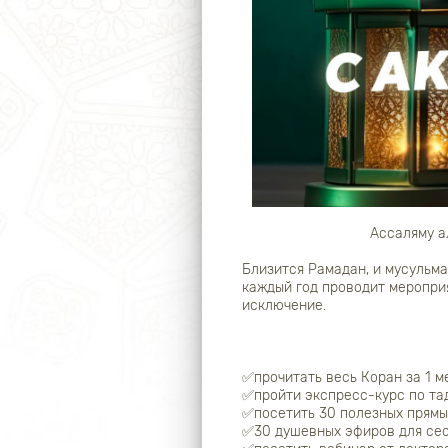
Ассаляму а
Близится Рамадан, и мусульма
каждый год проводит мероприя
исключение.
✅прочитать весь Коран за 1 м
✅пройти экспресс-курс по тад
✅посетить 30 полезных прям
✅30 душевных эфиров для сес