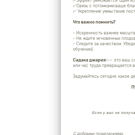
✅Эффект умножается: один кол
✅Связь с потомками:ваше благ
✅ Укрепление уммы:такие пос
Что важно помнить?
- Искренность важнее масшта
- Не ждите мгновенных плодов
- Следите за качеством. Убед
обучении).
Садака джария
✨— это ваш сл
или час труда превращается в
Задумайтесь сегодня: какое д
П
Если у вас не получ
С добрыми пожеланиями,