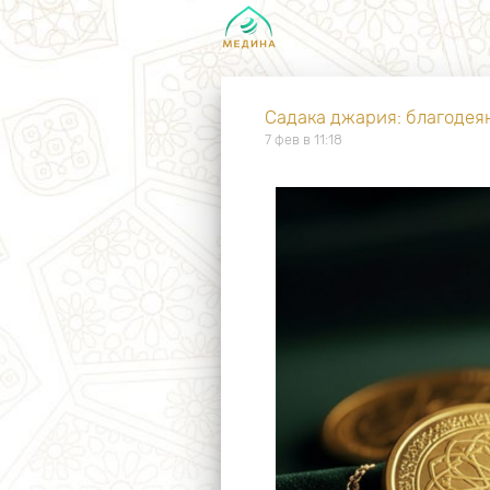
Садака джария: благодеян
7 фев в 11:18