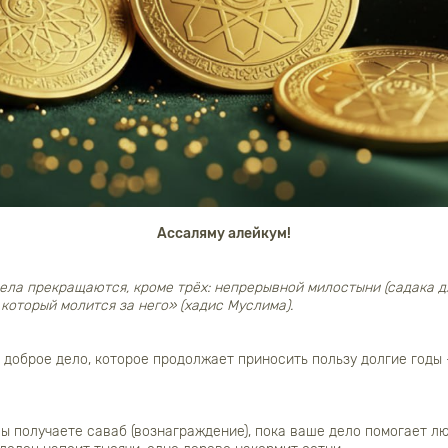
Ассаляму алейкум!
дела прекращаются, кроме трёх: непрерывной милостыни (садака д
 который молится за него» (хадис Муслима).
 доброе дело, которое продолжает приносить пользу долгие годы
ы получаете саваб (вознаграждение), пока ваше дело помогает лю