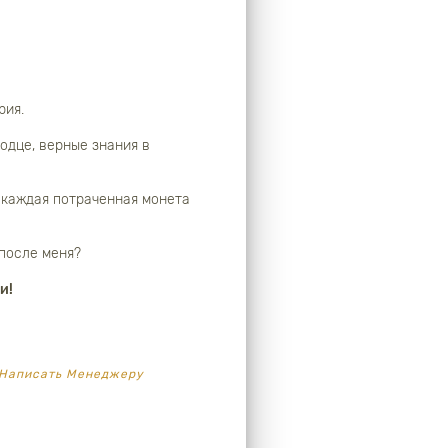
рия.
лодце, верные знания в
: каждая потраченная монета
 после меня?
и!
Написать Менеджеру