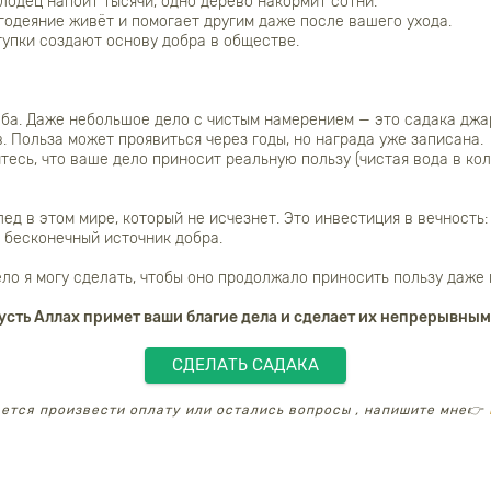
одец напоит тысячи, одно дерево накормит сотни.
одеяние живёт и помогает другим даже после вашего ухода.
тупки создают основу добра в обществе.
ба. Даже небольшое дело с чистым намерением — это садака джа
. Польза может проявиться через годы, но награда уже записана.
итесь, что ваше дело приносит реальную пользу (чистая вода в ко
ед в этом мире, который не исчезнет. Это инвестиция в вечность
 бесконечный источник добра.
ело я могу сделать, чтобы оно продолжало приносить пользу даже
усть Аллах примет ваши благие дела и сделает их непрерывным
СДЕЛАТЬ САДАКА
ается произвести оплату или остались вопросы , напишите мне👉