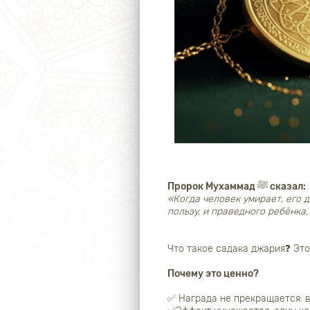
Пророк Мухаммад ﷺ сказал:
«Когда человек умирает, его 
пользу, и праведного ребёнка,
Что такое садака джария❓ Это
Почему это ценно?
✅ Награда не прекращается: в