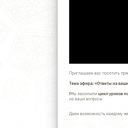
Приглашаем вас посетить пря
Тема эфира: «Ответы на ваш
❗️Мы закончили
цикл уроков п
на ваши вопросы
Даем возможность каждому же