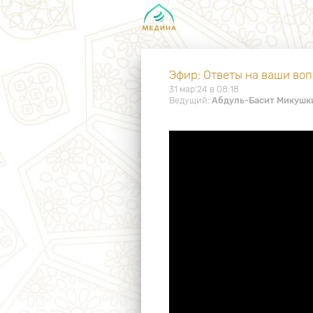
Эфир: Ответы на ваши во
31 мар'24 в 08:18
Ведущий:
Абдуль-Басит Микушк