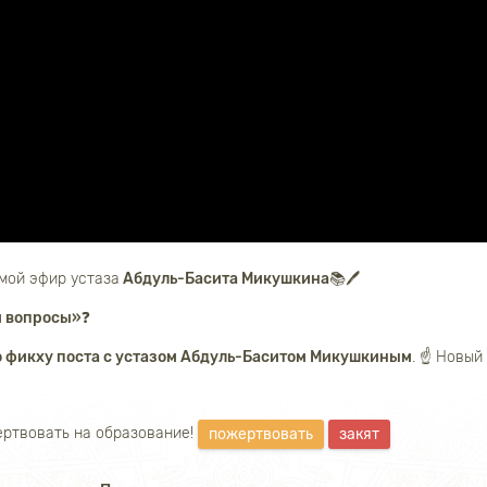
мой эфир устаза
Абдуль-Басита Микушкина📚🖊️
и вопросы»❓
о фикху поста с устазом Абдуль-Баситом Микушкиным
. ☝️ Новы
ртвовать на образование!
пожертвовать
закят