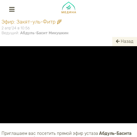
Эфир: Закят-уль-Фитр 🌾
2 апр'24 в 10:56
Ведущий:
Абдуль-Басит Микушкин
Назад
Приглашаем вас посетить прямой эфир устаза
Абдуль-Басита