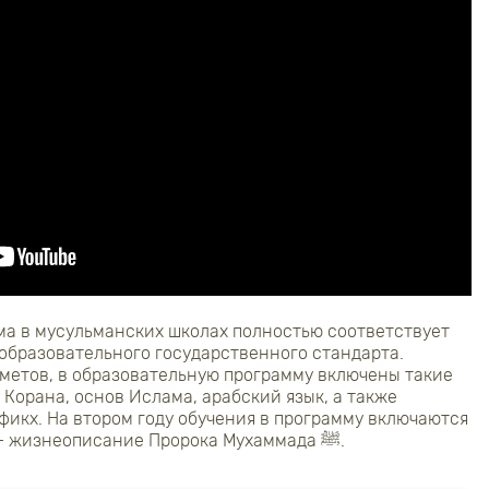
а в мусульманских школах полностью соответствует
образовательного государственного стандарта.
метов, в образовательную программу включены такие
 Корана, основ Ислама, арабский язык, а также
фикх. На втором году обучения в программу включаются
такие предметы, как сира – жизнеописание Пророка Мухаммада ﷺ.