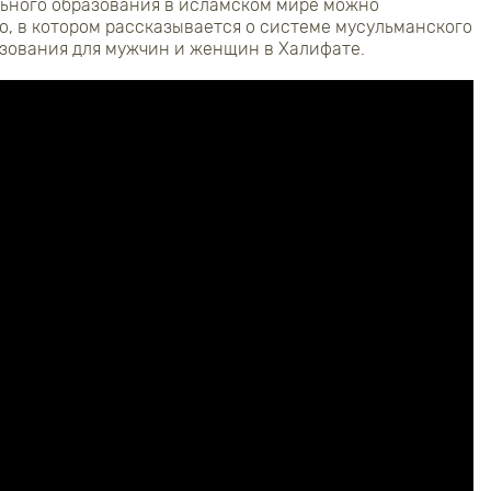
льного образования в исламском мире можно
о, в котором рассказывается о системе мусульманского
зования для мужчин и женщин в Халифате.