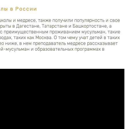
лы в России
колы и медресе, также получили популярность и свое
крыты в Дагестане, Татарстане и Башкортостане, а
х с преимущественным проживанием мусульман, такие
одах, таких как Москва. О том чему учат детей в таких
део ниже, в нем преподаватель медресе рассказывает
ей-мусульман и образовательных программах в