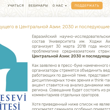
УЧИТЬСЯ
ВЕБИНАРЫ
О НАС
ПОДДЕРЖАТЬ
ущего в Центральной Азии: 2030 и последующие
Евразийский научно-исследовательск
состав Университета им. Ходжи Ах
организует 30 марта 2018 года мно
проблематике среднеазиатских стран
Центральной Азии: 2030 и последующи
Как заявлено в пресс-буке намеченного
организаторы стремятся объединить вед
работающих по данной теме, представи
дисциплинарных точек зрения и think-та
акцент ставится на анализ динамики м
региона. Совещание будет состоять из р
комментариев отдельных ораторов.
Хотя приведенный ниже список не явля
оргкомитет семинара особенно приветс