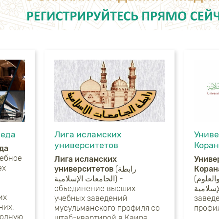
йеда
Лига исламских
Униве
университетов
Коран
да
Лига исламских
Униве
ех
университетов
(رابطة
Коран
(جامعة القرآن الكريم والعلوم
الجامعات الإسلامية) -
объединение высших
الإسلامية) – высшее уче
их
учебных заведений
завед
них,
мусульманского профиля со
профил
родную
штаб-квартирой в Каире.