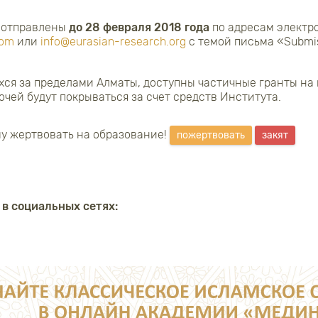
 отправлены
до 28 февраля 2018 года
по адресам электр
com
или
info@eurasian-research.org
с темой письма «
Submi
хся за пределами Алматы, доступны частичные гранты на 
очей будут покрываться за счет средств Института.
у жертвовать на образование!
пожертвовать
закят
 в социальных сетях: