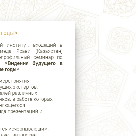
 годы»
ий институт, входящий в
меда Ясави (Казахстан)
гопрофильный семинар по
: «
Видения будущего в
е годы
».
 мероприятия,
ущих экспертов,
телей различных
нков, в работе которых
еняющегося
яда презентаций и
ется исчерпывающим,
твует авторские