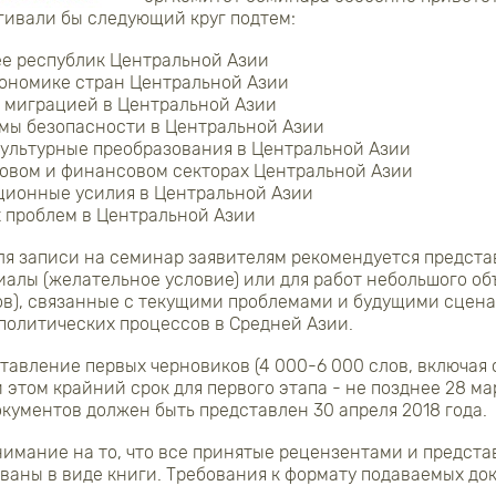
гивали бы следующий круг подтем:
ее республик Центральной Азии
кономике стран Центральной Азии
 миграцией в Центральной Азии
мы безопасности в Центральной Азии
ультурные преобразования в Центральной Азии
ловом и финансовом секторах Центральной Азии
ционные усилия в Центральной Азии
 проблем в Центральной Азии
для записи на семинар заявителям рекомендуется предст
алы (желательное условие) или для работ небольшого о
лов), связанные с текущими проблемами и будущими сцен
 политических процессов в Средней Азии.
тавление первых черновиков (4 000-6 000 слов, включая 
этом крайний срок для первого этапа - не позднее 28 мар
кументов должен быть представлен 30 апреля 2018 года.
нимание на то, что все принятые рецензентами и предст
ваны в виде книги. Требования к формату подаваемых до