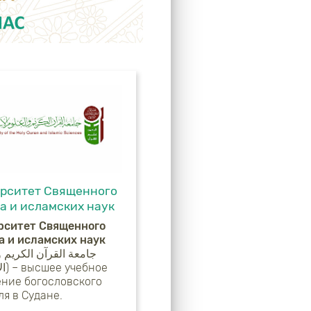
рситет Священного
а и исламских наук
рситет Священного
а и исламских наук
бное
ение богословского
я в Судане.