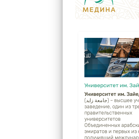
Университет им. За
Университет им. Зайе
(جامعة زايد) – высшее учебное
заведение, один из тр
правительственных
университетов
Объединенных арабск
эмиратов и первых из 
получивший междуна