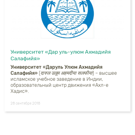
Университет «Дар уль-улюм Ахмадийя
Салафийя»
Университет «Даруль Улюм Ахмадийя
Салафийя»
(
दारुल उलूम अहमदीया सलफीया
) – высшее
исламское учебное заведение в Индии,
образовательный центр движения «Ахл-е
Хадис».
28 сентября 2018