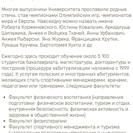
Многие выпускники Университета прославили родные
стены, став чемпионами Олимпийских игр, чемпионатов
мира и Европы. Навскидку можно назвать имена
Роберта Корженевского, Юстины Ковальчик, Аркадиуша
Шипажика, Анжея и Войцеха Ткачей, Анны Урбанович,
Анжея Рыбарски, Яна Журека, Францишека Крутки,
Лукаша Кручека, Бартоломея Кухты и др.
Ежегодно здесь проходит обучение около 5 100
студентов бакалавриата, магистратуры, докторантуры и
постдоков (процедура хабитуализации налажена с 1999
года). К услугам польских и иностранных абитуриентов,
желающих стать спортивными менеджерами, врачами,
педагогами или тренерами, следующие факультеты:
Факультет физического воспитания (направления
подготовки: физическое воспитание; туризм и отдых;
внутренняя безопасность; физическая активность и
здоровье в общественной жизни).
Факультет физиотерапии.
Факультет спортивного менеджмента и туризма
(направления подготовки: управление в индустрии