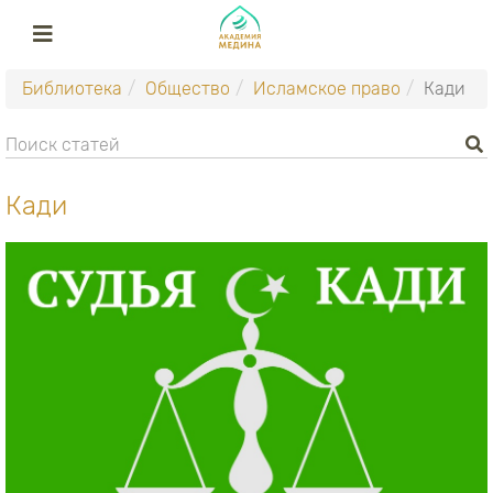
Библиотека
Общество
Исламское право
Кади
Кади