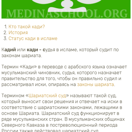
Кто такой кади?
История
Статус кади в исламе
К
адий
или
кади - с
удья в исламе, который судит по
законам шариата.
Термин «Кади» в переводе с арабского языка означает
мусульманский чиновник, судья, которого назначает
правительство для того, чтобы он правильно судил и
рассматривал иски, опираясь на
законы шариата
.
Термином «
Шариатский суд
» называют такой суд,
который выносит свои решения и отвечает на иски в
соответствие с шариатскими законами, лежащими в
основе Шариата. Шариатский суд функционирует в
ряде мусульманских стран. В мусульманских общинах
Северного Кавказа в постреволюционный периода
России также действовал шариатский суд.