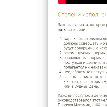
Степени исполнен
Законы шариата, которые 
пять категорий:
фард - обязательные де
должны совершать, но в
будут совершены с ис
рекомендуемые нормы ш
разрешенные нормы – э
поступков и деяний, чт
полагается ни наказани
неодобряемые поступки 
законы шариата, котор
- – это те, за которые
или в Судный день.
Каждый поступок и деяние
руководствовался этот чел
Пророка Мухаммада
ﷺ
, к