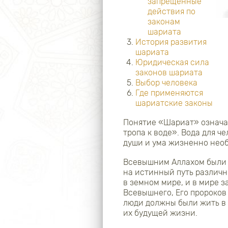
запрещенные
действия по
законам
шариата
История развития
шариата
Юридическая сила
законов шариата
Выбор человека
Где применяются
шариатские законы
Понятие «Шариат» означае
тропа к воде». Вода для ч
души и ума жизненно нео
Всевышним Аллахом были 
на истинный путь различн
в земном мире, и в мире 
Всевышнего, Его пророков
люди должны были жить в 
их будущей жизни.