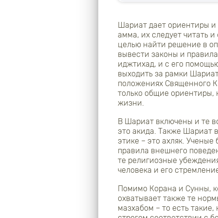
Шариат дает ориентиры и 
амма, их следует читать и
целью найти решение в оп
вывести законы и правила
иджтихад, и с его помощь
выходить за рамки Шариат
положениях Священного Ко
только общие ориентиры, 
жизни.
В Шариат включены и те в
это акида. Также Шариат 
этике – это ахляк. Ученые
правила внешнего поведе
те религиозные убеждени
человека и его стремлен
Помимо Корана и Сунны, 
охватывает также те норм
мазхабом – то есть такие
строгом соответствии с 