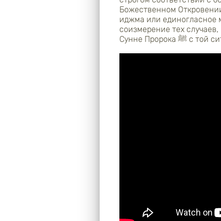
Божественном Откровении
иджма или единогласное м
соизмерение тех случаев,
Сунне Пророка
ﷺ
с той си