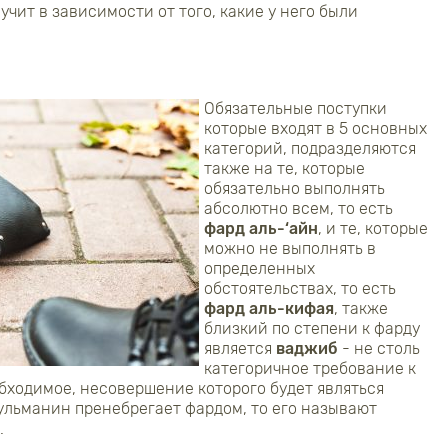
учит в зависимости от того, какие у него были
Обязательные поступки
которые входят в 5 основных
категорий, подразделяются
также на те, которые
обязательно выполнять
абсолютно всем, то есть
фард аль-‘айн
, и те, которые
можно не выполнять в
определенных
обстоятельствах, то есть
фард аль-кифая
, также
близкий по степени к фарду
является
ваджиб
- не столь
категоричное требование к
бходимое, несовершение которого будет являться
ульманин пренебрегает фардом, то его называют
.