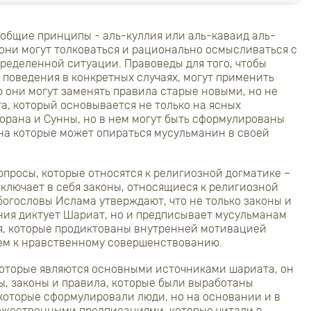
общие принципы - аль-куллия или аль-каваид аль-
 они могут толковаться и рационально осмысливаться с
ределенной ситуации. Правоведы для того, чтобы
 поведения в конкретных случаях, могут применить
ю они могут заменять правила старые новыми, но не
а, который основывается не только на ясных
рана и Сунны, но в нем могут быть сформулированы
на которые может опираться мусульманин в своей
опросы, которые относятся к религиозной догматике –
включает в себя законы, относящиеся к религиозной
 богословы Ислама утверждают, что не только законы и
ния диктует Шариат, но и предписывает мусульманам
я, которые продиктованы внутренней мотивацией
ием к нравственному совершенствованию.
которые являются основными источниками шариата, он
ы, законы и правила, которые были выработаны
, которые сформулировали люди, но на основании и в
божественными предписаниями, которые читали в