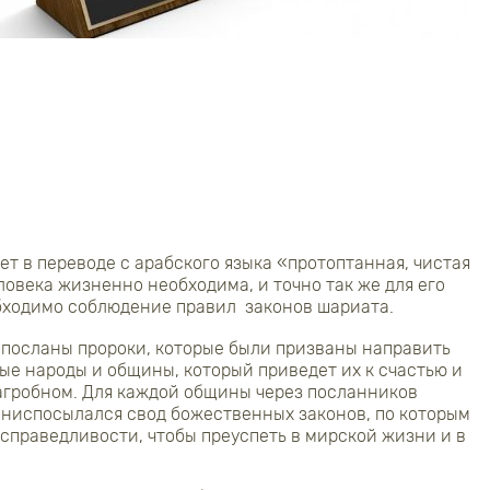
т в переводе с арабского языка «протоптанная, чистая
еловека жизненно необходима, и точно так же для его
бходимо соблюдение правил законов шариата.
посланы пророки, которые были призваны направить
ые народы и общины, который приведет их к счастью и
загробном. Для каждой общины через посланников
 ниспосылался свод божественных законов, по которым
справедливости, чтобы преуспеть в мирской жизни и в