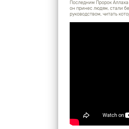
Последним Пророк Аллаха
он принес людям, стали 
руководством, читать кот