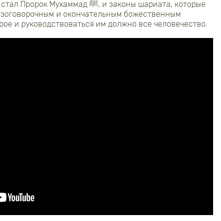
 стал Пророк Мухаммад
ﷺ
, и законы шариата, которые
безоговорочным и окончательным божественным
орое и руководствоваться им должно все человечество.