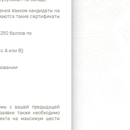
дения языком кандидаты на
маются такие сертификаты
250 баллов по
 А или В);
зовании:
комы с вашей предыдущей
заявки также необходимо
оекта на максимум шести