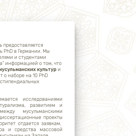
ь предоставляется
 PhD в Германии. Мы
елями и студентами
" информацией о том, что
мусульманских культур
и
т о наборе на 10 PhD
 стипендиальных
мается исследованиями
турализма, развитием и
между мусульманскими
 диссертационные проекты
ритет отдается заявкам,
ура и средства массовой
 мусульман на Западе.