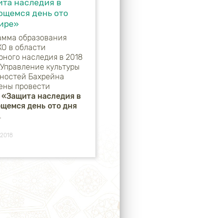
та наследия в
щемся день ото
ире»
амма образования
О в области
рного наследия в 2018
 Управление культуры
вностей Бахрейна
ены провести
м
«Защита наследия в
щемся день ото дня
.
 2018