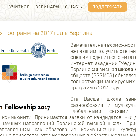
УЧИТЬСЯ
ВЕБИНАРЫ
О НАС
ПОДДЕРЖАТЬ
 программ на 2017 год в Берлине
Замечательная возможност
желающим получить степень
спешим поделиться с читат
интернет-академии "Медина
Берлинская высшая
школа 
обществ (BGSMCS) объявляе
полностью финансируемых
программ в 2017 году.
Эта Высшая школа зани
разнообразия и мулькуль
глобальными связями 
 коммьюнити. Принимаются заявки от кандидатов, чьи
з научных направлений Берлинской высшей школы. Прио
правлениям, как образование, коммуникации, культ
бенно приветствуются исследования в области Ислама и