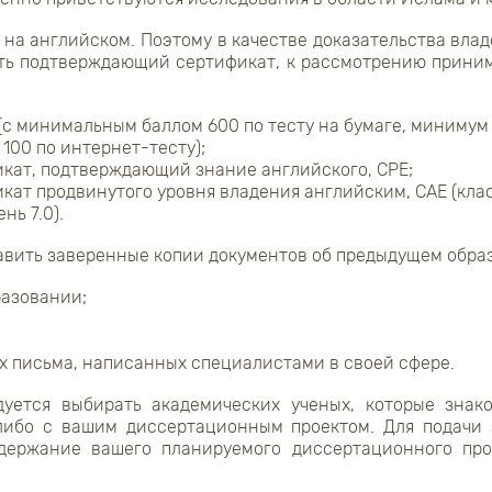
 на английском. Поэтому в качестве доказательства вла
ть подтверждающий сертификат, к рассмотрению прини
(с минимальным баллом 600 по тесту на бумаге, минимум 
100 по интернет-тесту);
кат, подтверждающий знание английского, CPE;
ат продвинутого уровня владения английским, CAE (класс
 IELTS (уровень 7.0).
авить заверенные копии документов об предыдущем обра
разовании;
х письма, написанных специалистами в своей сфере.
дуется выбирать академических ученых, которые зна
 либо с вашим диссертационным проектом. Для подачи 
одержание вашего планируемого диссертационного пр