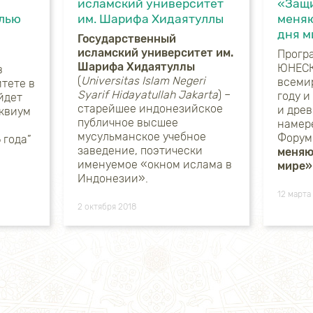
исламский университет
«Защи
лью
им. Шарифа Хидаятуллы
меняю
дня м
Государственный
исламский университет им.
Прогр
Шарифа Хидаятуллы
ЮНЕСК
в
(
Universitas Islam Negeri
всеми
тете в
Syarif Hidayatullah Jakarta
) –
году и
йдет
старейшее индонезийское
и дре
квиум
публичное высшее
намер
мусульманское учебное
Фору
 года”
заведение, поэтически
меняю
именуемое «окном ислама в
мире»
Индонезии».
12 марта
2 октября 2018