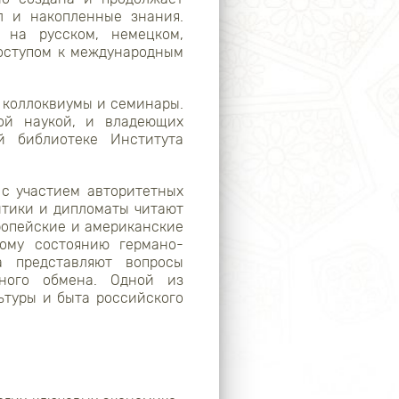
л и накопленные знания.
 на русском, немецком,
доступом к международным
 коллоквиумы и семинары.
кой наукой, и владеющих
й библиотеке Института
с участием авторитетных
итики и дипломаты читают
ропейские и американские
ному состоянию германо-
а представляют вопросы
рного обмена. Одной из
ьтуры и быта российского