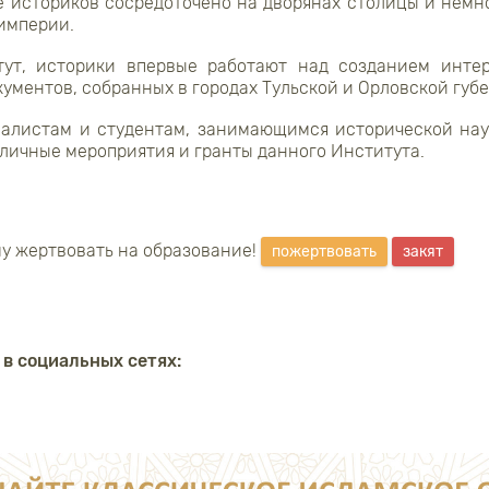
 историков сосредоточено на дворянах столицы и немн
империи.
тут, историки впервые работают над созданием инте
ументов, собранных в городах Тульской и Орловской губ
алистам и студентам, занимающимся исторической наук
личные мероприятия и гранты данного Института.
у жертвовать на образование!
пожертвовать
закят
 в социальных сетях: