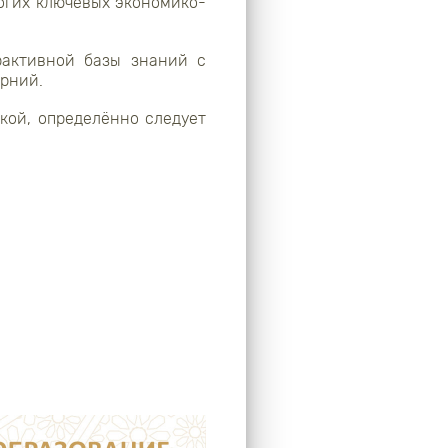
огих ключевых экономико-
рактивной базы знаний с
ерний.
ой, определённо следует