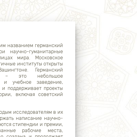
ким названием германский
и научно-гуманитарные
ицах мира. Московское
огичные институты открыты
шингтоне. Германский
е – это небольшое
е и учебное заведение,
т и поддерживает проекты
ории, включая советский
одым исследователям в их
ержать написание научно-
ются стипендии и премии,
ованные рабочие места,
но создана и продолжает