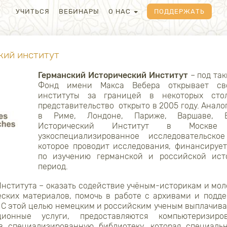
УЧИТЬСЯ
ВЕБИНАРЫ
О НАС
ПОДДЕРЖАТЬ
кий институт
Германский Исторический Институт
– под та
Фонд имени Макса Вебера открывает сво
институты за границей в некоторых стол
представительство открыто в 2005 году. Анал
в Риме, Лондоне, Париже, Варшаве, Ва
Исторический Институт в Москв
узкоспециализированное исследовательско
которое проводит исследования, финансируе
по изучению германской и российской ист
период.
Института – оказать содействие учёным-историкам и мол
еских материалов, помочь в работе с архивами и подд
. С этой целью немецким и российским ученым выплачива
ционные услуги, предоставляются компьютеризир
 в специализированную библиотеку, которая специаль