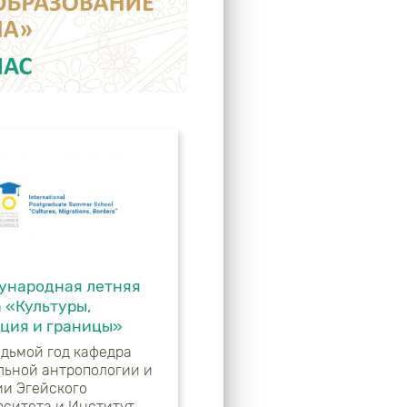
ународная летняя
 «Культуры,
ция и границы»
едьмой год кафедра
льной антропологии и
ии Эгейского
рситета и Институт