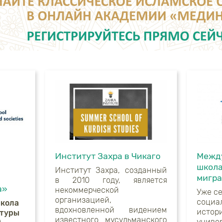
Институт Захра в Чикаго
Межд
школа
Институт Захра, созданный
мигра
в 2010 году, является
а»
некоммерческой
Уже с
организацией,
социа
школа
вдохновленной видением
истор
ьтуры
известного мусульманского
униве