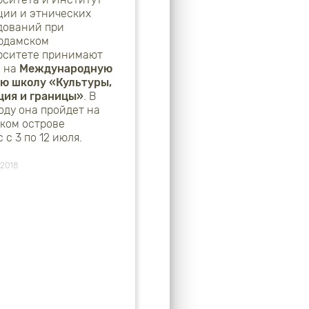
ции и этнических
дований при
рдамском
рситете принимают
и на
Международную
ю школу «Культуры,
ция и границы»
. В
оду она пройдет на
ском острове
 с 3 по 12 июля.
 2018