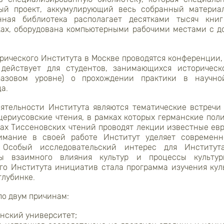
ный проект, аккумулирующий весь собранный материа
нная библиотека располагает десятками тысяч книг
ках, оборудована компьютерными рабочими местами с 
орического Института в Москве проводятся конференции,
действует для студентов, занимающихся историчес
азовом уровне) о прохождении практики в научно
а.
ятельности Института являются тематические встречи 
уцериусовские чтения, в рамках которых германские пол
ках Тиссеновских чтений проводят лекции известные ев
имание в своей работе Институт уделяет современ
 Особый исследовательский интерес для Институт
сы взаимного влияния культур и процессы культу
го Института инициатив стала программа изучения кул
глубинке.
по двум причинам:
нский университет;