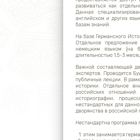
развиваться как отдель
Данная специализирова
английском и других язы
базам знаний.
На базе Германского Ист
Отдельное предложение 
немецким языком (на б
длительностью 1,5-3 месяц
Важной составляющей де
экспертов. Проводятся Б
публичные лекции. В рам
историки. Отдельное вн
российских отношений.
историографии, процес
нестандартных для данно
дворянства в российской 
Нестандартна программа 
этим занимается герма