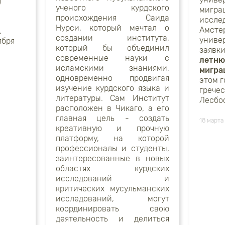
)
ученого курдского
мигра
происхождения
Саида
иссле
Нурси, который мечтал о
Амсте
,
создании института,
униве
ября
который бы объединил
заявк
современные науки с
летню
исламскими знаниями,
мигра
одновременно продвигая
этом г
изучение курдского языка и
грече
литературы. Сам Институт
Лесбос
расположен в Чикаго, а его
главная цель - создать
18 марта
креативную и прочную
платформу, на которой
профессионалы и студенты,
заинтересованные в новых
областях курдских
исследований и
критических мусульманских
исследований, могут
координировать свою
деятельность и делиться