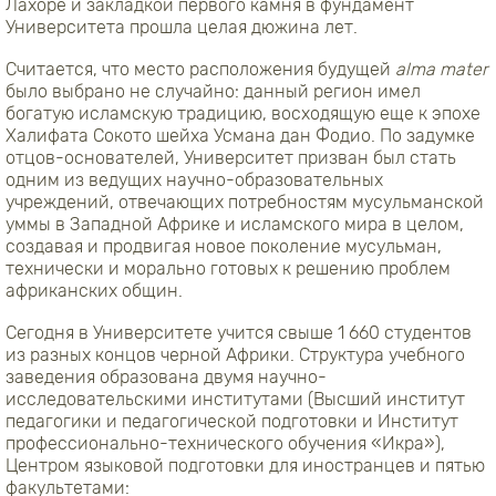
Лахоре и закладкой первого камня в фундамент
Университета прошла целая дюжина лет.
Считается, что место расположения будущей
alma
mater
было выбрано не случайно: данный регион имел
богатую исламскую традицию, восходящую еще к эпохе
Халифата Сокото шейха Усмана дан Фодио. По задумке
отцов-основателей, Университет призван был стать
одним из ведущих научно-образовательных
учреждений, отвечающих потребностям мусульманской
уммы в Западной Африке и исламского мира в целом,
создавая и продвигая новое поколение мусульман,
технически и морально готовых к решению проблем
африканских общин.
Сегодня в Университете учится свыше 1 660 студентов
из разных концов черной Африки. Структура учебного
заведения образована двумя научно-
исследовательскими институтами (Высший институт
педагогики и педагогической подготовки и Институт
профессионально-технического обучения «Икра»),
Центром языковой подготовки для иностранцев и пятью
факультетами: