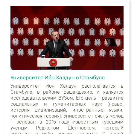
Университет Ибн Халдун в Стамбуле
Университет Ибн Халдун располагается в
Стамбуле, в районе Башакшехир, и является
исследовательским ВУЗом. Его цель - развитие
социальных и гуманитарных наук (право,
история цивилизаций, иностранные языки,
политическая теория). Университет очень молод
- основан в 2015 году известным турецким
ученым Реджепом Шентюрком, который
сочетает в себе редкие таланты. С одной