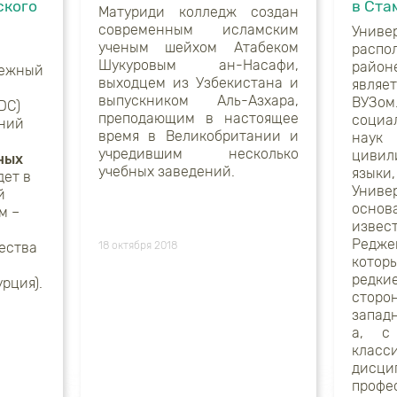
ского
в Ста
Матуриди колледж создан
современным исламским
Унив
ученым шейхом Атабеком
распол
Шукуровым ан-Насафи,
райо
дежный
выходцем из Узбекистана и
являе
выпускником Аль-Азхара,
ВУЗом
DC)
преподающим в настоящее
социа
тний
время в Великобритании и
наук
учредившим несколько
цивил
ных
учебных заведений.
языки,
дет в
Униве
й
осно
м –
извес
Редж
ества
18 октября 2018
котор
редки
рция).
сторо
запад
а, с
клас
дисц
проф