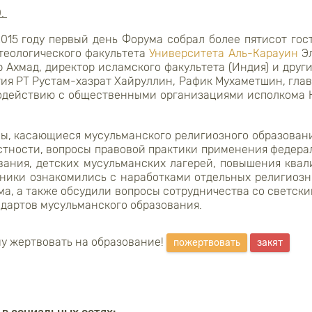
0.
015 году первый день Форума собрал более пятисот гос
теологического факультета
Университета Аль-Карауин
Эл
р Ахмад, директор исламского факультета (Индия) и друг
ия РТ Рустам-хазрат Хайруллин, Рафик Мухаметшин, гла
одействию с общественными организациями исполкома 
ы, касающиеся мусульманского религиозного образовани
астности, вопросы правовой практики применения федера
вания, детских мусульманских лагерей, повышения ква
стники ознакомились с наработками отдельных религиозн
ма, а также обсудили вопросы сотрудничества со светск
ндартов мусульманского образования.
у жертвовать на образование!
пожертвовать
закят