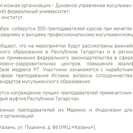
гиозная организация – Духовное управление мусульман 
ий) федеральный университет;
 институт.
ября соберутся 300 преподавателей курсов при мечетях 
 среднему и высшему профессиональному мусульманскому
общают, что на мероприятии будут рассмотрены важней
зного образования в Республике Татарстан и в регион
ки применения федерального законодательства в сфере
ховно-оздоровительных центров, повышения квали
базе медресе РТ. Участники ознакомятся с наработка
сфере преподавания Ислама, вопросы сотрудничеств
андартов мусульманского образования.
ется награждение лучших преподавателей примечетских к
дий муфтия Республики Татарстан.
бежных преподавателей из Марокко и Индонезии для
х организаций.
Казань, ул. Пушкина, д. 86 (НКЦ «Казань»).