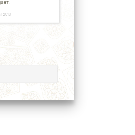
ает.
ря 2018