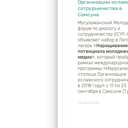
Организации ислам
сотрудничества в
Самсуне
Мусульманский Моло
форум по диалогу и
сотрудничеству (ICYF-
объявляет набор в Ле
лагерь «
Наращивание
потенциала молодеж
медиа
», который прой
рамках международно
программы «Иерусали
столица Организации
исламского сотруднич
в 2018 году» с 17 по 23
сентября в Самсуне (Ту
23 июля 2018