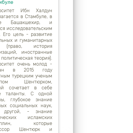
мбуле
ерситет Ибн Халдун
агается в Стамбуле, в
не Башакшехир, и
тся исследовательским
. Его цель - развитие
льных и гуманитарных
 (право, история
изаций, иностранные
 политическая теория).
рситет очень молод -
ван в 2015 году
тным турецким ученым
епом Шентюрком,
ый сочетает в себе
е таланты. С одной
ны, глубокое знание
ных социальных наук,
 другой, - знание
сических исламских
иплин, которые
ессор Шентюрк и