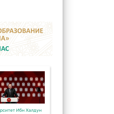
рситет Ибн Халдун