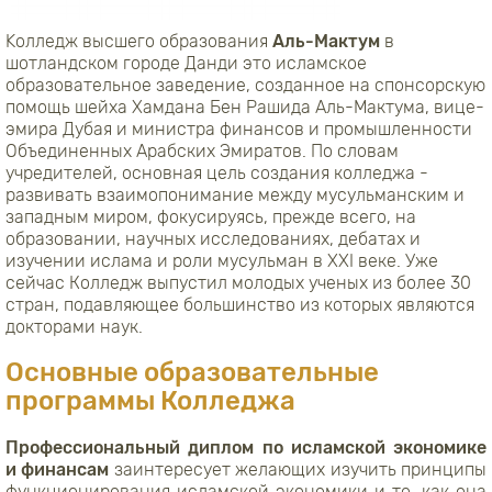
Kолледж высшего образования
Аль-Мактум
в
шотландском городе Данди это исламское
образовательное заведение, созданное на спонсорскую
помощь шейха Хамдана Бен Рашида Аль-Мактума, вице-
эмира Дубая и министра финансов и промышленности
Объединенных Арабских Эмиратов. По словам
учредителей, основная цель создания колледжа -
развивать взаимопонимание между мусульманским и
западным миром, фокусируясь, прежде всего, на
образовании, научных исследованиях, дебатах и
изучении ислама и роли мусульман в XXI веке. Уже
сейчас Колледж выпустил молодых ученых из более
30
стран, подавляющее большинство из которых являются
докторами наук.
Основные образовательные
программы Колледжа
Профессиональный диплом по исламской экономике
и финансам
заинтересует желающих изучить принципы
функционирования исламской экономики и то, как она