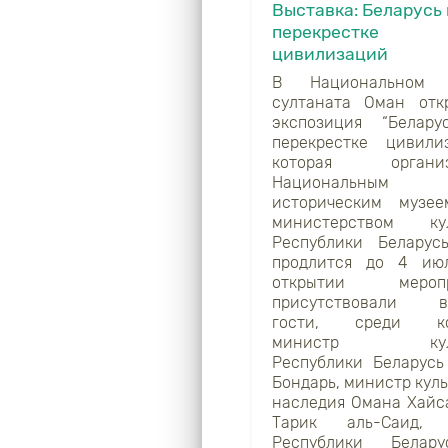
Выставка: Беларусь
перекрестке
цивилизаций
В Национальном 
султаната Оман отк
экспозиция “Белар
перекрестке цивилиз
которая организ
Национальным
историческим муз
министерством кул
Республики Беларус
продлится до 4 ию
открытии меропр
присутствовали в
гости, среди ко
министр куль
Республики Беларус
Бондарь, министр кул
наследия Омана Хайс
Тарик аль-Саид, 
Республики Белар