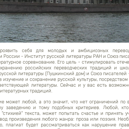
роявить себя для молодых и амбициозных перево
 России - Институт русской литературы РАН и Союз пис
ратурное соревнование. Его цель - стимулировать отеч
охранению российских переводческих традиций и шко
 русской литературы (Пушкинский дом) и Союз писателей 
в изучение и сохранение русской культуры, посредством
ветствующей литературы. Сейчас и у вас есть возможн
литературных традиций.
ие может любой, а это значит, что нет ограничений по 
му заведению и тому подобных критериев. Любой, кто
 "стихией" текста, может попытать счастье и принять у
вод произведения любого жанра: проза или поэзия. Нео
о, плагиат будет рассматриваться как нарушение прав