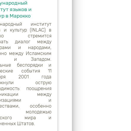
ународный
тут языков и
ур в Марокко
ународный институт
в и культур (INLAC) в
окко стремится
ивать диалог между
турами и народами,
нно между Исламским
ом и Западом.
льные беспорядки и
ические события 11
ября 2001 года
еркнули острую
одимость поощрения
уникации между
илизациями и
ществами, особенно
ду молодежью
амского мира и
ненных Штатов.