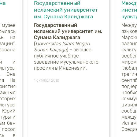
 на
Государственный
Межд
исламский университет
инсти
им. Сунана Калиджага
культ
музее
Государственный
Межд
рылась
исламский университет им.
языко
усь на
Сунана Калиджага
Мар
аций”,
(
Universitas
Islam
Negeri
разв
ована
Sunan
Kalijaga
) – высшее
куль
публичное учебное
особе
еем и
заведение мусульманского
мир
ьтуры
профиля в Индонезии.
Глоба
ь. Она
траг
ля. На
сент
1 октября 2018
иятия
подч
ажные
необх
торых
комм
туры
цив
ь Юрий
сооб
ьтуры и
меж
ам бен
Исл
посол
Соеди
усь в