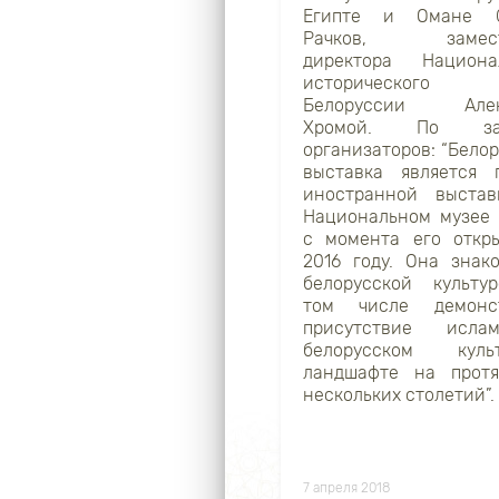
Египте и Омане С
Рачков, замест
директора Национа
исторического 
Белоруссии Алек
Хромой. По за
организаторов: “Бело
выставка является 
иностранной выста
Национальном музее
с момента его откр
2016 году. Она знак
белорусской культу
том числе демонст
присутствие исл
белорусском культ
ландшафте на прот
нескольких столетий”.
7 апреля 2018