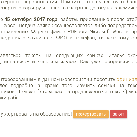
ратурного соревнования. Помните, что существуют баз
спортило карьеру и навсегда закрыло дорогу в академиче
до
15 октября 2017 года
, работы, присланные после это
нкурсе. Подача заявок осуществляется либо посредство
отправление. Формат файла PDF или Microsoft Word в ш
сведения о заявителе: ФИО и телефон, по которому о
авляться тексты на следующих языках: итальянском
м, испанском и чешском языках. Как уже говорилось о
нтересованным в данном мероприятии посетить
официал
лее подробно, а, кроме того, изучить ссылки на тек
тников. Там же (в ссылках на предложенные тексты) ука
ки работ.
у жертвовать на образование!
пожертвовать
закят