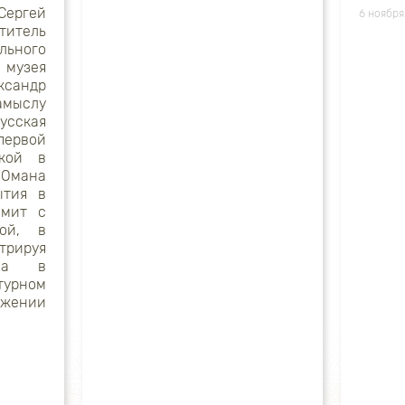
ергей
6 ноября
итель
льного
музея
сандр
мыслу
русская
первой
вкой в
 Омана
ытия в
омит с
рой, в
рируя
ама в
урном
яжении