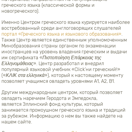
греческого языка (классической формы и
новогреческого).
Именно Центром греческого языка курируется наиболее
востребованный среди англоговорящих слушателей
портал «Греческого языка и языкового образования»
.
Также Центр является единственным уполномоченным
Минобразования страны органом по экзаменации
иностранцев на уровень владения греческим и выдачи
им сертификата «
Πιστοποίηση Επάρκειας της
Ελληνομάθειας
». Центр разработал и внедрил
популярный языковой учебник «Click’ни греческий!»
(«
ΚΛΙΚ στα ελληνικά
»), который к настоящему моменту
позволяет учащимся овладеть уровнями А1, А2, В1.
Другим международным центром, который позволяет
овладеть наречием Геродота и Эмпедокла,
является Эллинский фонд культуры, который
занимается промоушном греческого языка и традиций
за рубежом. Информацию о нем вы также найдете на
нашем сайте.