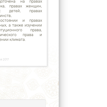
доточена на правах
ека, правах женщин,
ах детей, правах
инств,
состоянии и правах
ных, а также изучении
итуционного права,
огического права и
ении климата.
ря 2017