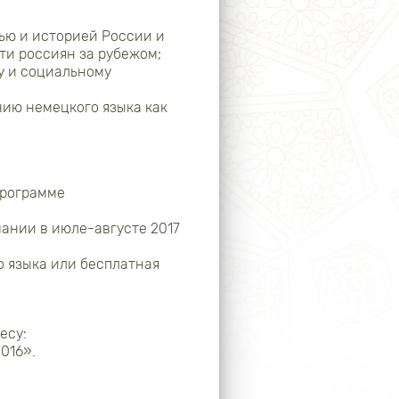
ью и историей России и
ти россиян за рубежом;
у и социальному
нию немецкого языка как
программе
мании в июле-августе 2017
о языка или бесплатная
есу:
2016».