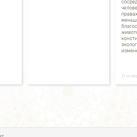
сосре
челов
прав
меньш
благо
живот
конст
экол
измен
31 октяб
т.