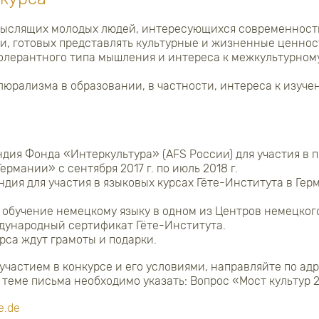
мыслящих молодых людей, интересующихся современност
ми, готовых представлять культурные и жизненные ценнос
олерантного типа мышления и интереса к межкультурном
люрализма в образовании, в частности, интереса к изуче
ндия Фонда «Интеркультура» (AFS России) для участия в 
ермании» с сентября 2017 г. по июль 2018 г.
ндия для участия в языковых курсах Гёте-Института в Гер
а обучение немецкому языку в одном из Центров немецког
дународный сертификат Гёте-Института.
рса ждут грамоты и подарки.
участием в конкурсе и его условиями, направляйте по адр
 В теме письма необходимо указать: Вопрос «Мост культур 
e.de