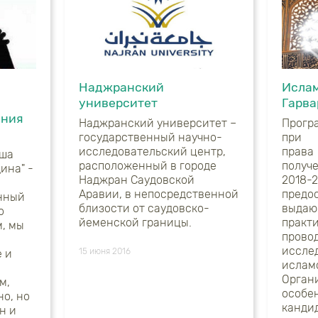
Наджранский
Ислам
университет
Гарва
ения
Наджранский университет –
Прогр
государственный научно-
при 
исследовательский центр,
права
аша
расположенный в городе
полу
ина" -
Наджран Саудовской
2018-
Аравии, в непосредственной
предо
нный
близости от саудовско-
выда
о
йеменской границы.
прак
, мы
про
иссл
15 июня 2016
 и
исл
Орга
м,
особе
но, но
канд
н и