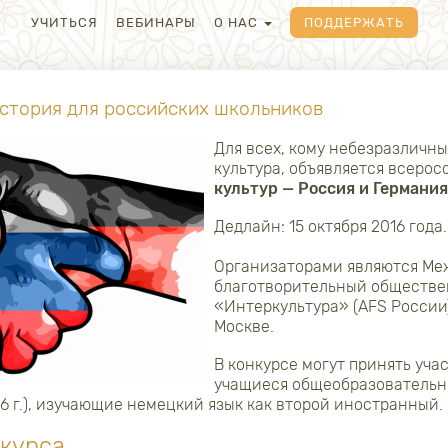
УЧИТЬСЯ
ВЕБИНАРЫ
О НАС
ПОДДЕРЖАТЬ
история для российских школьников
Для всех, кому небезразличн
культура, объявляется всеро
культур — Россия и Германия
Дедлайн: 15 октября 2016 года.
Организаторами являются М
благотворительный обществ
«Интеркультура» (AFS России)
Москве.
В конкурсе могут принять уча
учащиеся общеобразовательн
016 г.), изучающие немецкий язык как второй иностранный.
нкурса