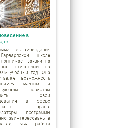
оведение в
рде
амма исламоведения
Гарвардской школе
 принимает заявки на
чение стипендии на
2019 учебный год. Она
ставляет возможность
ющимся ученым и
тикующим юристам
водить свои
едования в сфере
амского права.
низаторы программы
нно заинтересованы в
идатах, чья работа