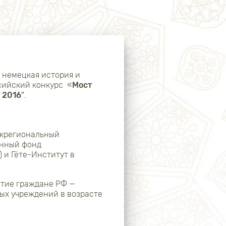
ы немецкая история и
ссийский конкурс «
Мост
 2016
″.
ежрегиональный
енный фонд
 и Гёте-Институт в
стие граждане РФ —
ых учреждений в возрасте