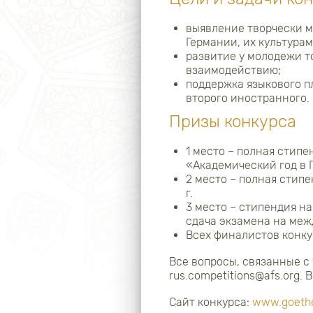
выявление творчески 
Германии, их культура
развитие у молодежи т
взаимодействию;
поддержка языкового п
второго иностранного.
Призы конкурса
1 место – полная стипе
«Академический год в Г
2 место – полная стипе
г.
3 место – стипендия н
сдача экзамена на меж
Всех финалистов конку
Все вопросы, связанные с 
rus.competitions@afs.org.
Сайт конкурса:
www.goeth