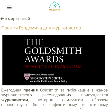
в мир знаний
Премия Голдсмита для журналистов
Ежегодная
премия
Goldsmith за публикации в жанре
журналистского расследования присуждается
журналистам
, которые наилучшим образом
способствуют более эффективному и этичному