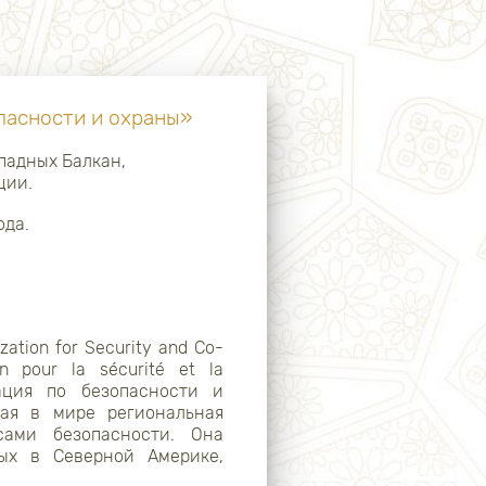
пасности и охраны»
падных Балкан,
ции.
ода.
ation for Security and Co-
on pour la sécurité et la
зация по безопасности и
шая в мире региональная
сами безопасности. Она
ных в Северной Америке,