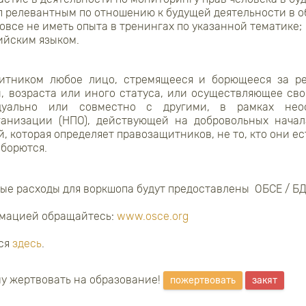
 релевантным по отношению к будущей деятельности в об
овсе не иметь опыта в тренингах по указанной тематике;
ийским языком.
итником любое лицо, стремящееся и борющееся за ре
, возраста или иного статуса, или осуществляющее сво
идуально или совместно с другими, в рамках нео
ганизации (НПО), действующей на добровольных начал
 которая определяет правозащитников, не то, кто они есть
 борются.
ые расходы для воркшопа будут предоставлены ОБСЕ / Б
рмацией обращайтесь:
www.osce.org
тся
здесь
.
у жертвовать на образование!
пожертвовать
закят