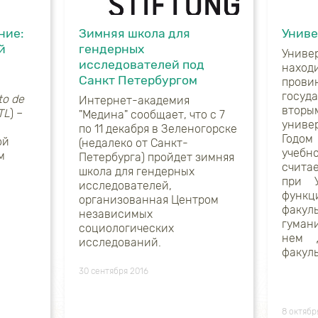
ние:
Зимняя школа для
Униве
й
гендерных
Унив
исследователей под
наход
Санкт Петербургом
пров
госу
to
de
Интернет-академия
вторы
TL
) –
"Медина" сообщает, что с 7
унив
по 11 декабря в Зеленогорске
Годо
ой
(недалеко от Санкт-
учеб
м
Петербурга) пройдет зимняя
счита
школа для гендерных
при У
исследователей,
функц
организованная Центром
факул
независимых
гумани
социологических
нем 
исследований.
факуль
30 сентября 2016
8 октябр