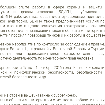
большом опыте работы в сфере охраны и защиты 
итутам и правам человека (БДИПЧ) опубликовало 
 БДИПЧ работает над созданием руководящих принципов
зкой аудитории. БДИПЧ также предпринимает усилия п
 и властью в целях вовлечения гражданских организ
ния потенциала правозащитников в области мониторинга
днятия профиля правозащитников и их работы в обществе
евное мероприятие по контролю за соблюдением прав чел
дных Балкан, Центральной / Восточной Европы и Турции.
жности для правозащитников самостоятельно осущ
стную деятельность по мониторингу прав человека.
рногории с 17 по 21 октября 2016 года. Ее цель - охва
кой и психологической безопасности, безопасности
еской безопасности и др.
й из стран в вышеуказанных субрегионах;
ыт в области мониторинга и отчетности в области прав ч
астие в деятельности по мониторингу прав человека в бу