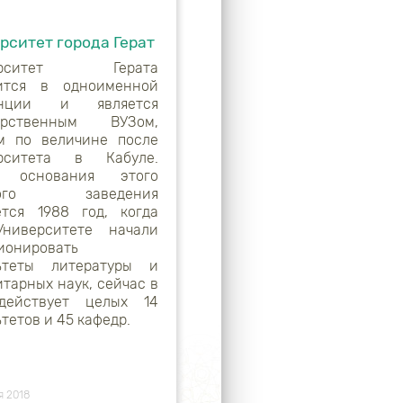
рситет города Герат
ерситет Герата
ится в одноименной
инции и является
дарственным ВУЗом,
м по величине после
ерситета в Кабуле.
м основания этого
ного заведения
ется 1988 год, когда
ниверситете начали
ионировать
ьтеты литературы и
тарных наук, сейчас в
действует целых 14
тетов и 45 кафедр.
я 2018