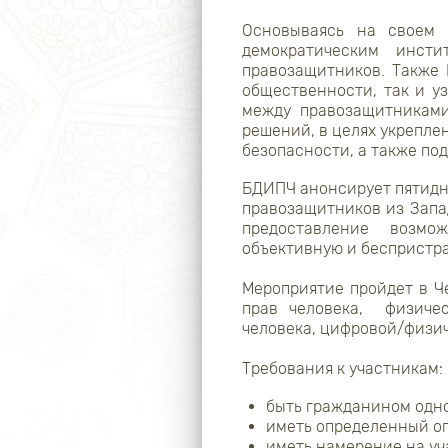
Основываясь на своем 
демократическим инст
правозащитников. Также
общественности, так и у
между правозащитниками
решений, в целях укрепле
безопасности, а также по
БДИПЧ анонсирует пятидн
правозащитников из Запа
предоставление возмо
объективную и беспристра
Мероприятие пройдет в Че
прав человека, физичес
человека, цифровой/физич
Требования к участникам:
быть гражданином одно
иметь определенный оп
иметь намерение на уч