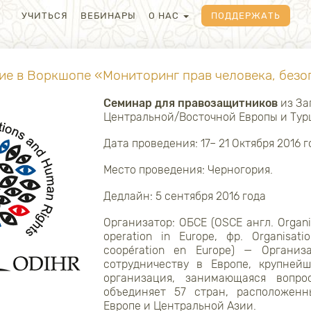
УЧИТЬСЯ
ВЕБИНАРЫ
О НАС
ПОДДЕРЖАТЬ
тие в Воркшопе «Мониторинг прав человека, безо
Семинар для правозащитников
из За
Центральной/Восточной Европы и Тур
Дата проведения: 17– 21 Октября 2016 г
Место проведения: Черногория.
Дедлайн: 5 сентября 2016 года
Организатор: ОБСЕ (OSCE англ. Organiz
operation in Europe, фр. Organisati
coopération en Europe) — Органи
сотрудничеству в Европе, крупней
организация, занимающаяся вопро
объединяет 57 стран, расположен
Европе и Центральной Азии.