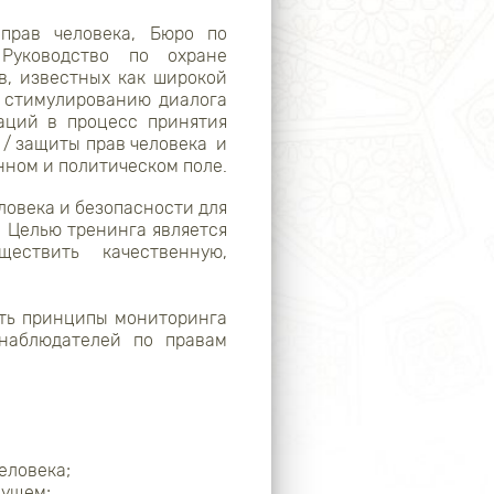
прав человека, Бюро по
Руководство по охране
, известных как широкой
о стимулированию диалога
аций в процесс принятия
 / защиты прав человека и
нном и политическом поле.
овека и безопасности для
 Целью тренинга является
ествить качественную,
тить принципы мониторинга
 наблюдателей по правам
еловека;
дущем;