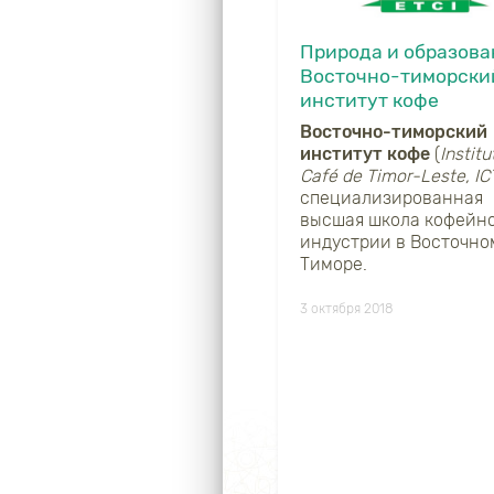
Природа и образова
Восточно-тиморски
институт кофе
Восточно-тиморский
институт кофе
(
Institu
Caf
é
de
Timor
-
Leste
,
IC
специализированная
высшая школа кофейн
индустрии в Восточно
Тиморе.
3 октября 2018