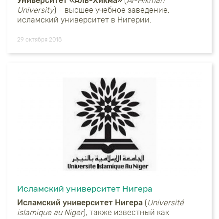
Университет «Аль-Хикма»
(
Al-Hikmah
University
) – высшее учебное заведение,
исламский университет в Нигерии.
29 октября 2018
Исламский университет Нигера
Исламский университет Нигера
(
U
niversité
islamique
au
Niger
), также известный как