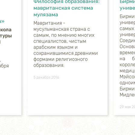
Философия образования:
Бирм
мавританская система
униве
мулязама
Бирми
а»
унив
Мавритания -
сам
мусульманская страна с
школа
униве
самым, по мнению многих
ьтуры
Соеди
специалистов, чистым
)
Осно
арабским языком и
време
сохранившимися древними
на б
формами религиозного
,
коро
образования.
ября
меди
Мэйсо
5 декабря 2016
одно
Бирми
Мидле
29 мая 2