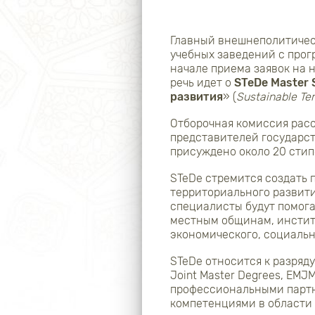
Главный внешнеполитичес
учебных заведений с прог
начале приема заявок на 
речь идет о
STeDe Master 
развития
» (
Sustainable Te
Отборочная комиссия расс
представителей государств
присуждено около 20 стип
STeDe стремится создать 
территориального развити
специалисты будут помога
местным общинам, институ
экономического, социальн
STeDe относится к разряд
Joint Master Degrees, EM
профессиональными партн
компетенциями в области 