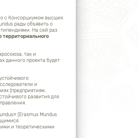
но с Консорциумом высших
undus рады объявить о
типендиями. На сей раз
о территориального
росоюза, так и
ках данного проекта будет
 устойчивого
исследователи и
иях (предприятиям,
стойчивого развития для
управления.
Mundus» (Erasmus Mundus
ающимися
ими и теоретическими