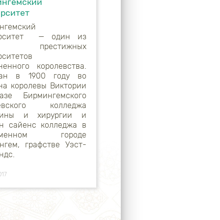
ингемский
рситет
нгемский
ерситет — один из
ых престижных
рситетов
ненного королевства.
ван в 1900 году во
на королевы Виктории
азе Бирмингемского
левского колледжа
цины и хирургии и
н сайенс колледжа в
именном городе
нгем, графстве Уэст-
ндс.
017