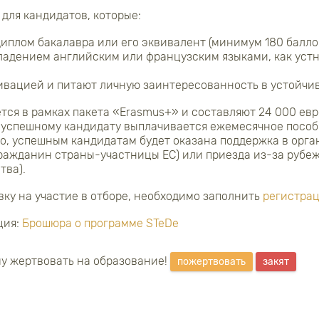
 для кандидатов, которые:
иплом бакалавра или его эквивалент (минимум 180 баллов
адением английским или французским языками, как устн
ивацией и питают личную заинтересованность в устойчи
тся в рамках пакета «Erasmus+» и составляют 24 000 евр
 успешному кандидату выплачивается ежемесячное пособ
ого, успешным кандидатам будет оказана поддержка в орг
ражданин страны-участницы ЕС) или приезда из-за рубежа
тва).
явку на участие в отборе, необходимо заполнить
регистра
ция:
Брошюра о программе STeDe
у жертвовать на образование!
пожертвовать
закят