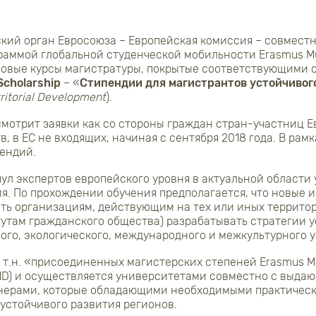
кий орган Евросоюза – Европейская комиссия – совмест
раммой глобальной студенческой мобильности Erasmus M
новые курсы магистратуры, покрытые соответствующими с
Scholarship
– «
Стипендии для магистрантов устойчивог
rritorial Development
).
мотрит заявки как со стороны граждан стран-участниц Ев
, в ЕС не входящих, начиная с сентября 2018 года. В рам
ендий.
пул экспертов европейского уровня в актуальной области
я. По прохождении обучения предполагается, что новые 
ть организациям, действующим на тех или иных территор
там гражданского общества) разрабатывать стратегии у
ого, экологического, международного и межкультурного 
у т.н. «присоединенных магистерских степеней Erasmus 
JMD) и осуществляется университетами совместно с выд
ерами, которые обладающими необходимыми практическ
устойчивого развития регионов.