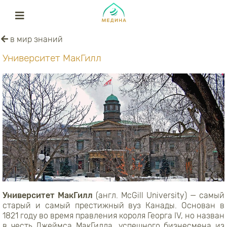
в мир знаний
Университет МакГилл
Университет МакГилл
(англ. McGill University) — самый
старый и самый престижный вуз Канады. Основан в
1821 году во время правления короля Георга IV, но назван
в честь Джеймса МакГилла, успешного бизнесмена из