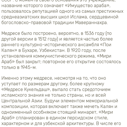
название которого означает «Имущество араба»,
пользовалось репутацией одного из самых престижных
среднеазиатских высших школ Ислама, сердцевиной
богословско-правовой традиции Мавераннахра.
Медресе было построено, вероятно, в 1536 году (по
другой версии в 1512 году) и является частью более
раннего культурно-исторического ансамбля «Пои
Калян» в Бухаре, Узбекистан. В 1920 году, после
установления коммунистического режима, «Мири
Араб» был закрыт; повторное его открытие состоялось
только в 1945-м.
Именно этому медресе, несмотря на то, что оно
уступает по размерам другому, более крупному
«Медресе Кукельдаш», выпало стать средоточием
исламского знания не только страны, но и всей
Центральной Азии. Будучи элементом мемориальной
композиции, которая включает также мечеть Калян и
одноименный особняком стоящий минарет, «Мири
Араб» спланирован в едином персидском стиле,
характерном и для узбекской архитектуры. В числе его