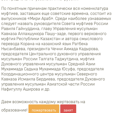
По понятным причинам практически вся номенклатура
муфтиев, заставших еще советские времена, состоит из
выпускников «Мири Араб». Среди наиболее узнаваемых
следует назвать руководителя Совета муфтиев России
Равиля Гайнуддина, главу Управления мусульман
Кавказа Аллахшукюра Пашу-заде, первого верховного
муфтия Республики Казахстан и автора смыслового
перевода Корана на казахский язык Ратбека
Нысанбаева, президента Чечни Ахмада Кадырова,
председателя Центрального духовного управления
мусульман России Талгата Таджутдина, муфтия
Духовного управления мусульман Средней Азии
Мухаммада Садыка Мухаммада Юсуфа, председателя
Координационного центра мусульман Северного
Кавказа Исмаила Бердиева, председателя Духовного
управления мусульман Азиатской части России
Нафигуллу Аширова и др.
Даем возможность каждому жертвовать на
образование!
пожертвовать
закят