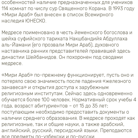
особенностей наличие предназначенных для учеников
114 комнат по числу сур Священного Корана. В 1993 году
«Мири Араб» был внесен в список Всемирного
наследия ЮНЕСКО.
Медресе поименовано в честь йеменского богослова и
шейха суфийского тариката Накшбандийя Абдуллаха
аль-Йамани (его прозвали Мири Араб), духовного
наставника ранних представителей правившей здесь
династии Шейбанидов. Он похоронен под сводами
медресе.
«Мири Араб» по-прежнему функционирует, пусть оно и
потеряло свою значимость после падения «железного
занавеса» и открытия доступа к зарубежным
религиозным институтам. Сейчас здесь одновременно
обучается более 100 человек. Нормативный срок учебы 4
года, возраст абитуриентов – от 15 до 35 лет;
поступающим необходимо предоставить документы о
наличии среднего образования. В медресе проходят как
религиозные, так и общие науки, а также арабский,
английский, русский, персидский языки. Преподаются
все предметы по-узбекски и по-русски.