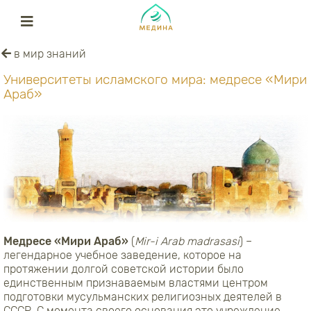
в мир знаний
Университеты исламского мира: медресе «Мири
Араб»
Медресе «Мири Араб»
(
Mir-i Arab mаdrаsasi
) –
легендарное учебное заведение, которое на
протяжении долгой советской истории было
единственным признаваемым властями центром
подготовки мусульманских религиозных деятелей в
СССР. С момента своего основания это учреждение,