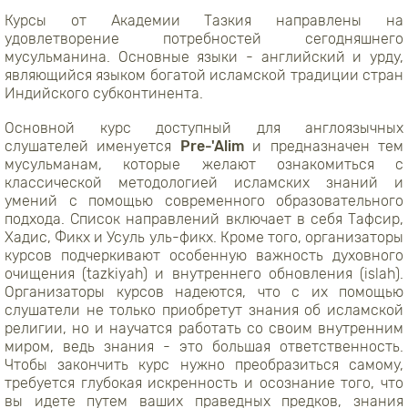
Курсы от Академии Тазкия направлены на
удовлетворение потребностей сегодняшнего
мусульманина. Основные языки - английский и урду,
являющийся языком богатой исламской традиции стран
Индийского субконтинента.
Основной курс доступный для англоязычных
слушателей именуется
Pre-'Alim
и предназначен тем
мусульманам, которые желают ознакомиться с
классической методологией исламских знаний и
умений с помощью современного образовательного
подхода. Список направлений включает в себя Тафсир,
Хадис, Фикх и Усуль уль-фикх. Кроме того, организаторы
курсов подчеркивают особенную важность духовного
очищения (tazkiyah) и внутреннего обновления (islah).
Организаторы курсов надеются, что с их помощью
слушатели не только приобретут знания об исламской
религии, но и научатся работать со своим внутренним
миром, ведь знания - это большая ответственность.
Чтобы закончить курс нужно преобразиться самому,
требуется глубокая искренность и осознание того, что
вы идете путем ваших праведных предков, знания