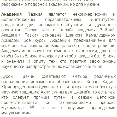
расскажем о подобной академии, но для мужчин.
Академия Тазкия
является некоммерческим и
неполитическим образовательным институтом,
созданном для исламского обучения и духовного
развития. Также, как и онлайн-академия Зейнаб,
Академия Тазкия основана Шейхом Камалуддином
Ахмедом.
Все курсы Академии предназначены для
мужчин, желающих больше узнать о своей религии.
Академия использует современные технологии, для того
чтобы быть ближе к каждому и чтобы каждый был ближе
к знаниям и опыту тех, кто повятил свою жизнь
изучению и распространению исламского знания.
Курсы Тазкии охватывают четыре различных
направления исламского образования: Коран, Хадис,
Юриспруденция и Духовность - и опираются на богатую
научную традицию Ахли сунны вал-джама'а, то есть тех,
кто следует прямым путем и связан цепочкой
преемственности со сподвижниками пророка
Мухаммеда ﷺ, а также другими праведными
мусульманами.