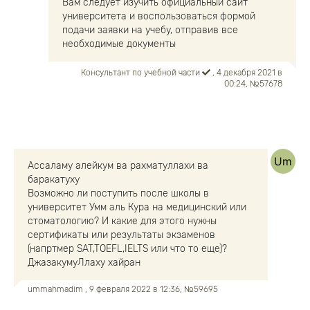
Вам следует изучить официальный сайт
университета и воспользоваться формой
подачи заявки на учебу, отправив все
необходимые документы
Консультант по учебной части
, 4 декабря 2021 в
00:24, №57678
Ассаламу алейкум ва рахматуллахи ва
баракатуху
Возможно ли поступить после школы в
университет Умм аль Кура на медицинский или
стоматологию? И какие для этого нужны
сертификаты или результаты экзаменов
(напртмер SAT,TOEFL,IELTS или что то еще)?
ДжазакумуЛлаху хайран
ummahmadim
, 9 февраля 2022 в 12:36, №59695