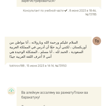
зарегистрироваться?
Консультант по учебной части
, 8 июня 2023 в 18:46,
№73785
السلام عليكم ورحمة الله وبارولاته ، أنا مواطن من
أوزبكستان ، لكنني أريد حقًا أن أدرس في المملكة العربية
السعودية ، الحمد لله ، أنا مسلم ، المشكلة الوحيدة هي
أنني لا أعرف اللغة العربية جيدًا
tokhirov188
, 15 июня 2023 в 14:14, №73950
Ва алейкум ассаляму ва рахматуЛлахи ва
баракатуху!