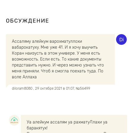
ОБСУЖДЕНИЕ
Ассаляму алейкум варохматуллохи
вабарокатуху. Мне уже 41. И я хочу выучить
Коран наизусть в этом универе. У меня есть
возможность. Если есть. То какие документы
представить нужно. И через можно узнать что
меня приняли. Чтоб я смогла поехать туда. По
воле Аллаха
diloram8080
, 29 октября 2021 в 01:07, №56499
Уа алейкум ассалям уа рахматуЛлахи уа
баракятух!