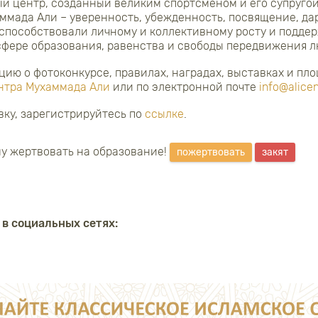
 центр, созданный великим спортсменом и его супругой
мада Али – уверенность, убежденность, посвящение, дар
 способствовали личному и коллективному росту и подде
сфере образования, равенства и свободы передвижения 
ю о фотоконкурсе, правилах, наградах, выставках и пл
нтра Мухаммада Али
или по электронной почте
info@alicen
явку, зарегистрируйтесь по
ссылке
.
у жертвовать на образование!
пожертвовать
закят
 в социальных сетях: