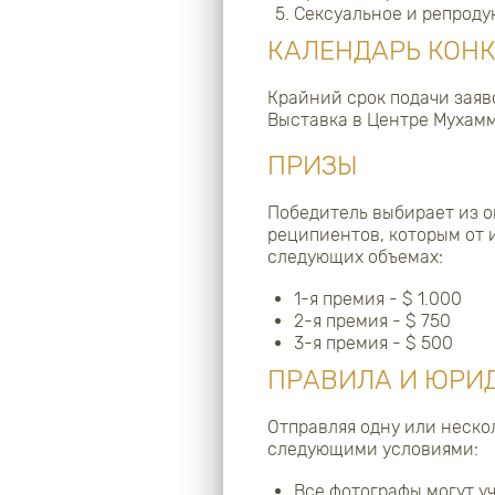
Сексуальное и репроду
КАЛЕНДАРЬ КОН
Крайний срок подачи заяво
Выставка в Центре Мухамме
ПРИЗЫ
Победитель выбирает из 
реципиентов, которым от 
следующих объемах:
1-я премия - $ 1.000
2-я премия - $ 750
3-я премия - $ 500
ПРАВИЛА И ЮРИ
Отправляя одну или неско
следующими условиями:
Все фотографы могут уч