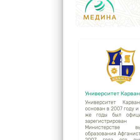
Университет Карван
Университет Карва
основан в 2007 году и
же годы был офици
зарегистриров
Министерстве вы
образования Афганист
2007 года его око