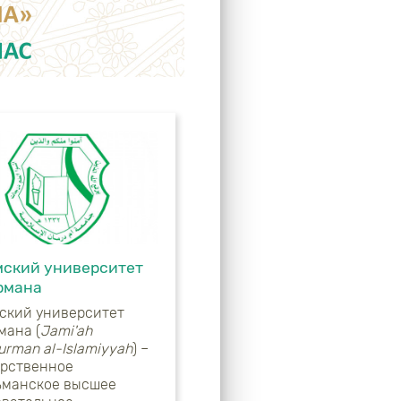
ский университет
рмана
ский университет
мана (
Jami'ah
rman al-Islamiyyah
) –
арственное
ьманское высшее