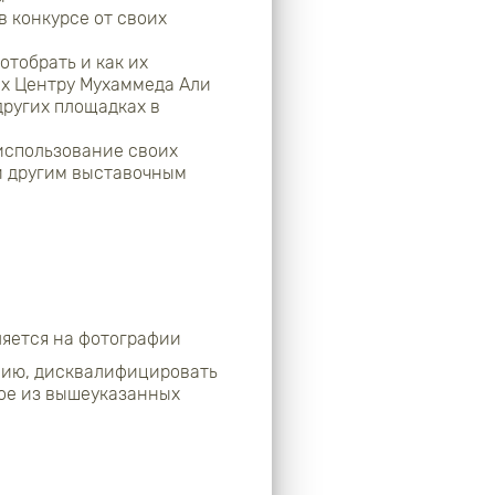
в конкурсе от своих
отобрать и как их
их Центру Мухаммеда Али
других площадках в
использование своих
и другим выставочным
ляется на фотографии
ению, дисквалифицировать
бое из вышеуказанных