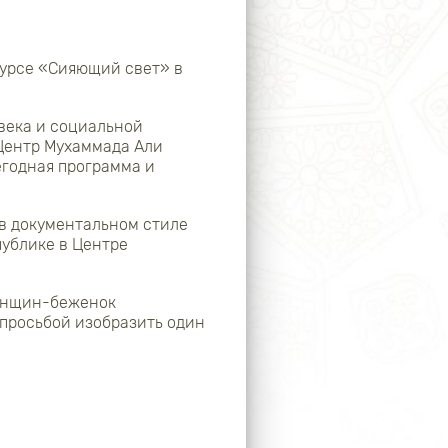
урсе «Сияющий свет» в
века и социальной
 Центр Мухаммада Али
годная программа и
 в документальном стиле
публике в Центре
женщин-беженок
 просьбой изобразить один