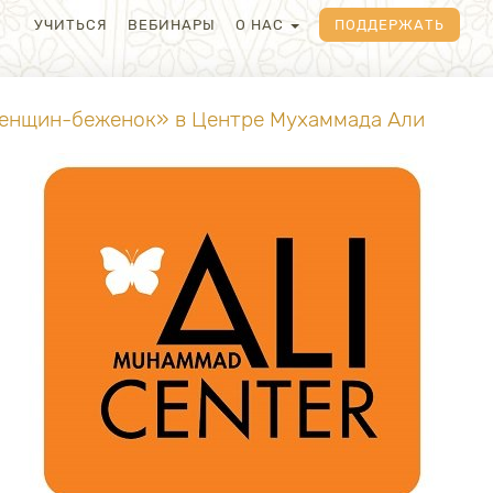
УЧИТЬСЯ
ВЕБИНАРЫ
О НАС
ПОДДЕРЖАТЬ
енщин-беженок» в Центре Мухаммада Али