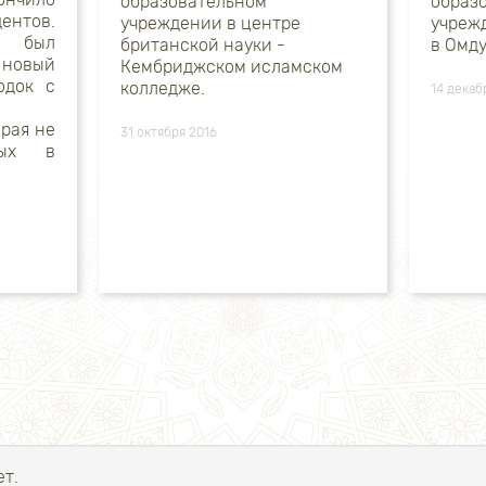
образовательном
образ
нтов.
учреждении в центре
учреж
о был
британской науки -
в Омду
овый
Кембриджском исламском
одок с
колледже.
14 декаб
орая не
31 октября 2016
ных в
т.