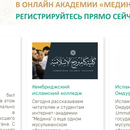
Кембриджский
Ислам
исламский колледж
Омду
н был
 в этом
Сегодня рассказываем
Ислам
ально
читателям и студентам
Омдур
ан в
интернет-академии
Ummdu
сшего
"Медина" о еще одном
госуд
ана. С
мусульманском
мусул
нчило