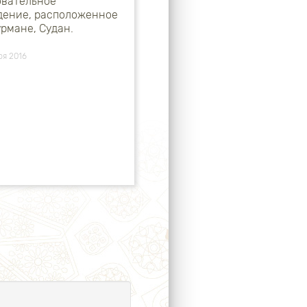
овательное
дение, расположенное
рмане, Судан.
ря 2016