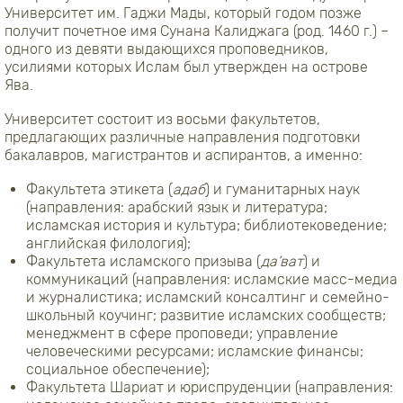
Университет им. Гаджи Мады, который годом позже
получит почетное имя Сунана Калиджага (род. 1460 г.) –
одного из девяти выдающихся проповедников,
усилиями которых Ислам был утвержден на острове
Ява.
Университет состоит из восьми факультетов,
предлагающих различные направления подготовки
бакалавров, магистрантов и аспирантов, а именно:
Факультета этикета (
адаб
) и гуманитарных наук
(направления: арабский язык и литература;
исламская история и культура; библиотековедение;
английская филология);
Факультета исламского призыва (
да’ват
) и
коммуникаций (направления: исламские масс-медиа
и журналистика; исламский консалтинг и семейно-
школьный коучинг; развитие исламских сообществ;
менеджмент в сфере проповеди; управление
человеческими ресурсами; исламские финансы;
социальное обеспечение);
Факультета Шариат и юриспруденции (направления: