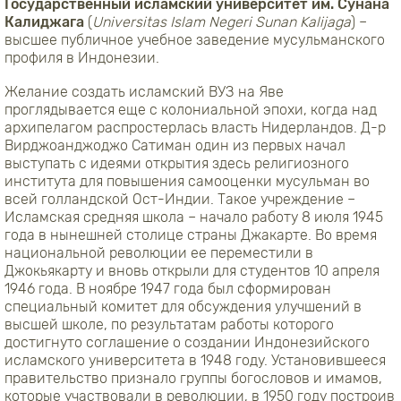
Государственный исламский университет им. Сунана
Калиджага
(
Universitas
Islam
Negeri
Sunan
Kalijaga
) –
высшее публичное учебное заведение мусульманского
профиля в Индонезии.
Желание создать исламский ВУЗ на Яве
проглядывается еще с колониальной эпохи, когда над
архипелагом распростерлась власть Нидерландов. Д-р
Вирджоанджоджо Сатиман один из первых начал
выступать с идеями открытия здесь религиозного
института для повышения самооценки мусульман во
всей голландской Ост-Индии. Такое учреждение –
Исламская средняя школа – начало работу 8 июля 1945
года в нынешней столице страны Джакарте. Во время
национальной революции ее переместили в
Джокьякарту и вновь открыли для студентов 10 апреля
1946 года. В ноябре 1947 года был сформирован
специальный комитет для обсуждения улучшений в
высшей школе, по результатам работы которого
достигнуто соглашение о создании Индонезийского
исламского университета в 1948 году. Установившееся
правительство признало группы богословов и имамов,
которые участвовали в революции, в 1950 году построив