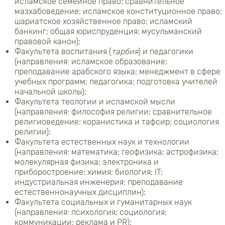
исламское семейное право; сравнительное
мазхабоведение; исламское конституционное право;
шариатское хозяйственное право; исламский
банкинг; общая юриспруденция; мусульманский
правовой канон);
Факультета воспитания (
тарбия
) и педагогики
(направления: исламское образование;
преподавание арабского языка; менеджмент в сфере
учебных программ; педагогика; подготовка учителей
начальной школы);
Факультета теологии и исламской мысли
(направления: философия религии; сравнительное
религиоведение; коранистика и тафсир; социология
религии);
Факультета естественных наук и технологии
(направления: математика; геофизика; астрофизика;
молекулярная физика; электроника и
приборостроение; химия; биология; IT;
индустриальная инженерия; преподавание
естественнонаучных дисциплин);
Факультета социальных и гуманитарных наук
(направления: психология; социология;
коммуникации; реклама и PR);