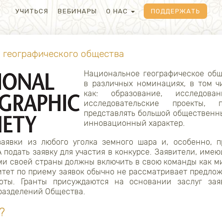
УЧИТЬСЯ
ВЕБИНАРЫ
О НАС
ПОДДЕРЖАТЬ
 географического общества
Национальное географическое общ
в различных номинациях, в том ч
как: образование, исследова
исследовательские проекты,
представлять большой общественны
инновационный характер.
заявки из любого уголка земного шара и, особенно, п
 подать заявку для участия в конкурсе. Заявители, име
ми своей страны должны включить в свою команды как м
итет по приему заявок обычно не рассматривает предлож
оты. Гранты присуждаются на основании заслуг за
дразделений Общества.
?