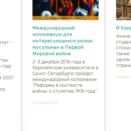
Международный
В Каи
коллоквиум для
Уника
интересующихся ролью
студе
тет -
мусульман в Первой
столиц
Мировой войне
также
одном
тан.
2-3 декабря 2016 года в
стран
 году
Европейском университете в
к
Санкт-Петербурге пройдет
в 2007
19 марта
международный коллоквиум
“Реформы в контексте
 по
войны: к столетию 1916 года”
24 ноября 2016