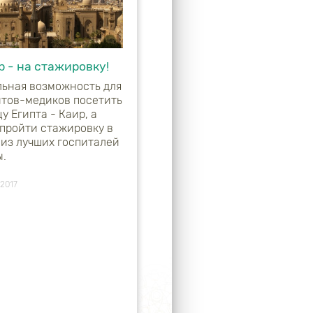
р - на стажировку!
льная возможность для
нтов-медиков посетить
у Египта - Каир, а
 пройти стажировку в
 из лучших госпиталей
ы.
 2017