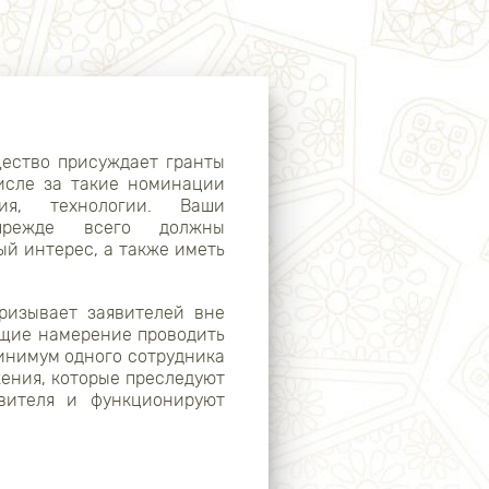
ество присуждает гранты
исле за такие номинации
ния, технологии. Ваши
 прежде всего должны
й интерес, а также иметь
ризывает заявителей вне
ющие намерение проводить
инимум одного сотрудника
ения, которые преследуют
явителя и функционируют