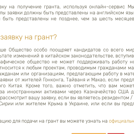
явку на получение гранта, используя онлайн-сервис М
лы заявки должны быть представлены на английском язы
 быть представлены не позднее, чем за шесть месяце
заявку на грант?
ше Общество особо поощряет кандидатов со всего мир
ьтате изменений в китайском законодательстве, вступивш
рафическое общество не может поддерживать работу н
относится к любым проектам, проводимым гражданами ма
гражданам или организациям, предлагающим работу в мат
явки от жителей Гонконга, Тайваня и Макао, если пред
го Китая. Кроме того, важно отметить, что вам може
 за иностранными активами через Казначейство США до
рассмотрит вашу заявку, если вы являетесь резидентом /
 Сирии или жителем Крыма в Украине, или если вы предл
цию для подачи на грант вы можете узнать на
официальн