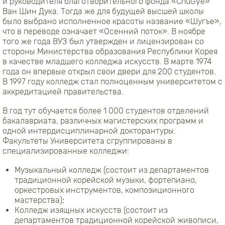
и руководителя благотворительного фонда «ChuGye»
Ван Шин Дука. Тогда же для будущей высшей школы
было выбрано исполненное красоты название «Шугъе»,
что в переводе означает «Осенний поток». В ноябре
того же года ВУЗ был утвержден и лицензирован со
стороны Министерства образования Республики Корея
в качестве младшего колледжа искусств. В марте 1974
года он впервые открыл свои двери для 200 студентов.
В 1997 году колледж стал полноценным университетом с
аккредитацией правительства.
В год тут обучается более 1 000 студентов отделений
бакалавриата, различных магистерских программ и
одной интердисциплинарной докторантуры.
Факультеты Университета сгруппированы в
специализированные колледжи:
Музыкальный колледж (состоит из департаментов
традиционной корейской музыки, фортепиано,
оркестровых инструментов, композиционного
мастерства);
Колледж изящных искусств (состоит из
департаментов традиционной корейской живописи,