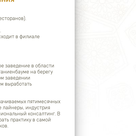
есторанов).
.
ходит в филиале
е заведение в области
станиенбауме на берегу
ом заведении
ям выработать
плачиваемых пятимесячных
е лайнеры, индустрия
иональный консалтинг. В
рать практику в самой
ков.