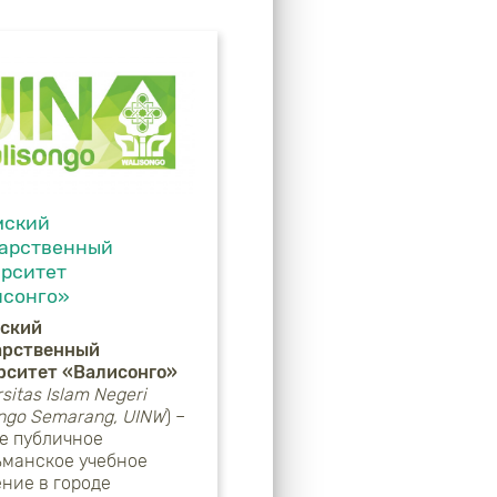
мский
дарственный
рситет
исонго»
ский
арственный
рситет «Валисонго»
sitas Islam Negeri
ngo Semarang, UINW
) –
е публичное
ьманское учебное
ние в городе