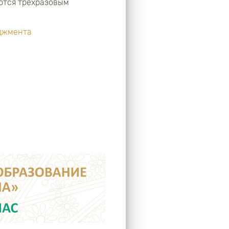
ются трехразовым
джмента