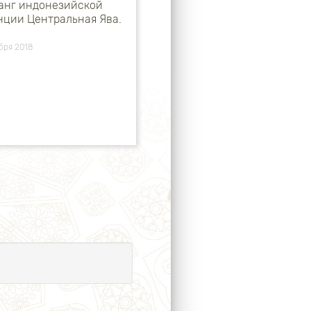
анг индонезийской
нции Центральная Ява.
бря 2018