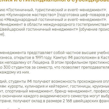
ию «Гостиничный, туристический и event-менеджмент».
ию «Кулинарное мастерство» (подготовка шеф-поваров р
ию «Международный гостиничный и event-менеджмент».
Менеджмент в области международного гостеприимства»
Швейцарский гостиничный менеджмент» (обучение проис
е).
менеджмента представляет собой частное высшее учебно
знеса, открытое в 1991 году. Кампус IMI расположен в Ка
ах неподалеку от Люцерна. В этом профильном престижн
о 300 студентов за семестр, что позволяет преподавател
каждому из них.
дий, студенты IMI получают возможность прохождения о
ям: курорты, кулинария и кейтеринг, гостиницы, круизны
нт, спортивный менеджмент, бренд-менеджмент, професс
о окончании каждого академического семестра могут выб
тране, получают оклад в размере 2 168 швейцарских фран