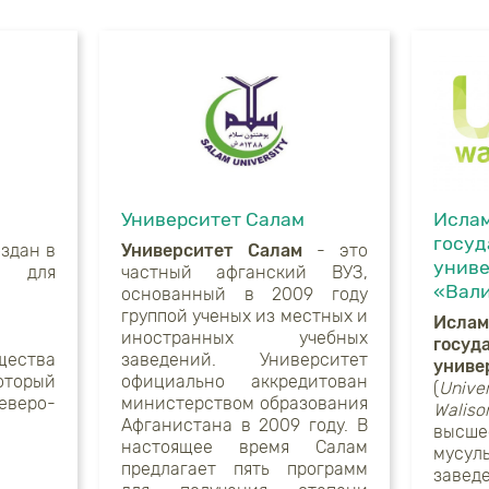
Университет Салам
Исла
госу
оздан в
Университет Салам
- это
униве
а для
частный афганский ВУЗ,
«Вал
основанный в 2009 году
группой ученых из местных и
Ислам
иностранных учебных
госуд
щества
заведений. Университет
униве
оторый
официально аккредитован
(
Univer
веро-
министерством образования
Waliso
Афганистана в 2009 году. В
высше
настоящее время Салам
мусул
предлагает пять программ
заведе