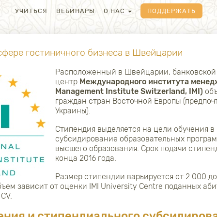
УЧИТЬСЯ
ВЕБИНАРЫ
О НАС
ПОДДЕРЖАТЬ
 сфере гостиничного бизнеса в Швейцарии
Расположенный в Швейцарии, банковской 
центр
Международного института менеджм
Management Institute Switzerland, IMI)
объ
граждан стран Восточной Европы (предпоч
Украины).
Стипендия выделяется на цели обучения в
субсидирование образовательных программ
высшего образования. Срок подачи стипен
конца 2016 года.
Размер стипендии варьируется от 2 000 д
ъем зависит от оценки IMI University Centre поданных аб
CV.
ения и стипендиального субсидиров