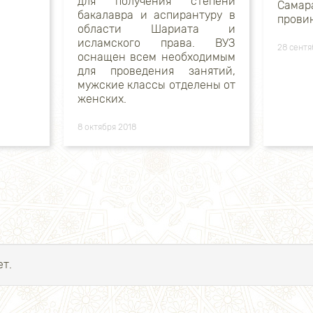
для получения степени
Самар
бакалавра и аспирантуру в
прови
области Шариата и
исламского права. ВУЗ
28 сентя
оснащен всем необходимым
для проведения занятий,
мужские классы отделены от
женских.
8 октября 2018
т.