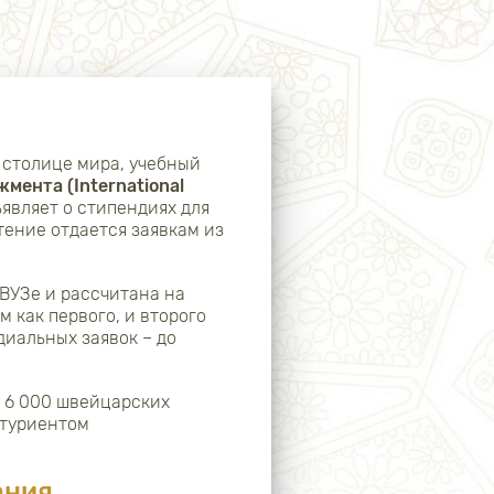
столице мира, учебный
ента (International
являет о стипендиях для
тение отдается заявкам из
 ВУЗе и рассчитана на
 как первого, и второго
диальных заявок – до
о 6 000 швейцарских
итуриентом
ания