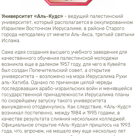
Университет «Аль-Кудс»
- ведущий палестинский
университет, который располагается в оккупированном
Израилем Восточном Иерусалиме, в районе Старого
города неподалеку от мечети Аль-Акса, третьей святыни
Ислама.
Сама идея создания высшего учебного заведения для
качественного обучения палестинской молодежи
возникла еще в далеком 1957 году, для чего в Кувейте
был создан Попечительский совет, а открытие
университета – возложено на мэра Иерусалима Рухи
аль-Хатиба. Однако по причинам целой череды
последовавших арабо-израильских войн и менявшейся
государственной принадлежности Иерусалима планы
по скорейшему запуску такого университета
вынужденно отодвинулись. Как следствие, «Аль-Кудс»
возникал постепенно, между 1984 и 1995 годами, в
качестве результата слияния нескольких колледжей.
Официальное открытие «Аль-Кудса» пришлось на 1993
года, что, впрочем, не мешало ему еще несколько лет