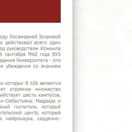
году Хосемарией Эскривой
За действовал всего один
од руководством Исмаила
8 сентября 1962 года ВУЗ
здания Университета - это
ие убеждения со знанием
из которых 8 636 являются
ает огромное множество
ействует шесть кампусов,
н-Себастьяна, Мадрида и
ный госпиталь, который
тельский центр, который
, нейронаука, сердечно-