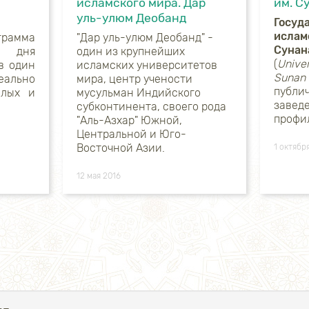
исламского мира. Дар
им. С
уль-улюм Деобанд
Госуд
ислам
грамма
"Дар уль-улюм Деобанд" -
Сунан
о дня
один из крупнейших
(
Univer
в один
исламских университетов
Sunan
ально
мира, центр учености
публи
слых и
мусульман Индийского
завед
субконтинента, своего рода
профи
"Аль-Азхар" Южной,
Центральной и Юго-
Восточной Азии.
1 октябр
12 мая 2016