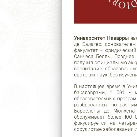
Университет Наварры
явл
де Балагер, основателем
факультет - юридически
Санчеса Беллы. Позднее 
получил официальную аккр
воспитание образованны
светских наук, без изучен
В настоящее время в Унив
бакалаврами, 1 581 - 
образовательных програм
разбросанных, по разны
Барселоны до Мюнхена 
обслуживает более 100 
фокусируется на четыре
сосудистые заболевания и 