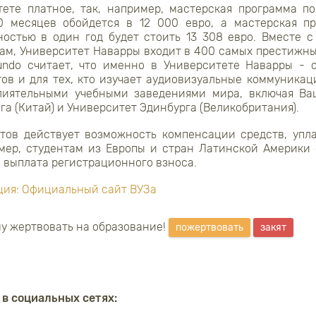
ете платное, так, например, мастерская программа п
0 месяцев обойдется в 12 000 евро, а мастерская п
остью в один год будет стоить 13 308 евро.
Вместе с
ам, Университет Наварры входит в 400 самых престижны
Mundo считает, что именно в Университете Наварры - 
ов и для тех, кто изучает аудиовизуальные коммуникаци
лиятельными учебными заведениями мира, включая Ва
га (Китай) и Университет Эдинбурга (Великобритания).
тов действует возможность компенсации средств, упл
имер, студентам из Европы и стран Латинской Америки
 выплата регистрационного взноса.
ия: Официальный сайт ВУЗа
у жертвовать на образование!
пожертвовать
закят
 в социальных сетях: