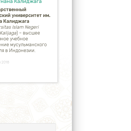
унана Калиджага
арственный
ский университет им.
а Калиджага
sitas
Islam
Negeri
Kalijaga
) – высшее
чное учебное
ение мусульманского
ля в Индонезии.
я 2018