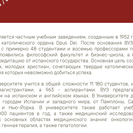
яется частным учебным заведением, созданным в 1952 
 католического ордена Opus Dei. После основания ВУ
й с примерно 48 студентами и восемью профессорами п
появились философский факультет и бизнес-школа, а 
едитацию от испанского государства. Основная цель со
х, молодых христиан, сочетающих твердые католическ
ия которых невозможно добиться успеха.
ерситете учится в общей сложности 11 180 студентов, 
магистрантами, а 963 - аспирантами. ВУЗ предлаг
м на испанском и английском языках. В Университете д
м городам Испании и западного мира, от Памплоны, Са
и Нью-Йорка. В университете также работает учеб
000 пациентов в год, а также медицинский исследова
х основных областях медицинского знания: онкология
генная терапия, а также гепатологии.