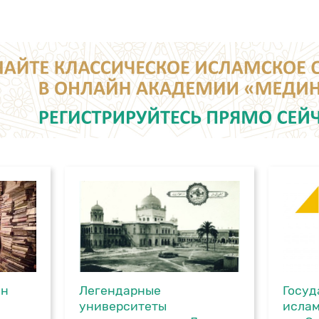
ин
Легендарные
Госуд
университеты
ислам