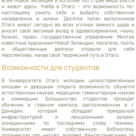
всей Новой Зеландии и из более 100 стран мира учатся
и живут здесь. Учёба в Отаго – это возможность по-
настоящему узнать себя и выбрать собственное
направление в жизни. Десятки тысяч выпускников
Отаго живут сегодня во всех уголках земного шара и
вносят свой весомый вклад в здравоохранение, науку,
бизнес, право, государственное управление. Многие
известные художники Новой Зеландии, писатели, поэты
и общественные деятели открыли для себя
перспективы, начав свой творческий путь в Отаго.
Возможности для студентов
В Университете Отаго молодым целеустремлённым
юношам и девушкам открыта возможность обучатся
естественным наукам, медицине, гуманитарным наукам
и коммерции. Большинство студентов проходят
обучение в главном кампусе, расположенном в г.
Данидин, который обладает прекрасной
инфраструктурой и лекционными залами,
оснащенными по последнему слову техники.
Университет имеет собственную библиотеку,
получившую ряд наград, владеет фантастическими по