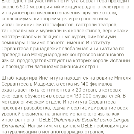
Ежегодно при участии Института Сервантеса проходит
около 6 500 мероприятий международного культурного
и научно-практического значения: круглые столы,
коллоквиумы, кинопремьеры и ретроспективы
испанских кинематографистов, гастроли театров,
танцевальных и музыкальных коллективов, вернисажи,
мастер-классы и лекционные курсы, симпозиумы,
семинары. Помимо прочего, именно Институту
Сервантеса принадлежит глобальная инициатива по
проведению Международных конгрессов испанского
языка, председательствуют на которых король Испании
и президенты латиноамериканских стран.
Штаб-квартира Института находится на родине Мигеля
Сервантеса в Мадриде, а сетка из 140 филиалов
охватывает пять континентов и 20 стран, в которых
ежегодно обучается в среднем 130 000 слушателей. В
методологическом отделе Института Сервантеса
проходит разработка, сдача и сертифицирование всех
уровней экзамена на знание испанского языка как
иностранного – DELE (
Diplomas de Español como Lengua
Extranjera
). Напомним, что диплом DELE необходим для
натурализации в испаноговорящих странах,