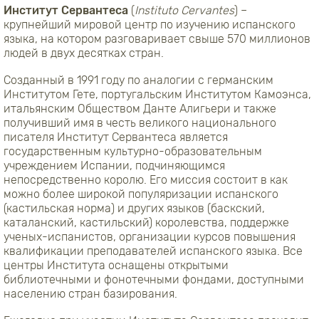
Институт Сервантеса
(
Instituto Cervantes
) –
крупнейший мировой центр по изучению испанского
языка, на котором разговаривает свыше 570 миллионов
людей в двух десятках стран.
Созданный в 1991 году по аналогии с германским
Институтом Гете, португальским Институтом Камоэнса,
итальянским Обществом Данте Алигьери и также
получивший имя в честь великого национального
писателя Институт Сервантеса является
государственным культурно-образовательным
учреждением Испании, подчиняющимся
непосредственно королю. Его миссия состоит в как
можно более широкой популяризации испанского
(кастильская норма) и других языков (баскский,
каталанский, кастильский) королевства, поддержке
ученых-испанистов, организации курсов повышения
квалификации преподавателей испанского языка. Все
центры Института оснащены открытыми
библиотечными и фонотечными фондами, доступными
населению стран базирования.