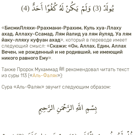
يُولَدْ (3) وَلَمْ يَكُنْ لَهُ كُفُوًا أَحَدٌ (4)
«
БисмиЛляхи-Ррахмани-Ррахим. Куль хуа-Ллаху
ахад. Аллаху-Ссамад. Лям йалид уа лям йуляд. Уа лям
йаку-лляху куфуан ахад
», который в переводе имеет
следующий смысл: «
Скажи: «Он, Аллах, Един, Аллах
Вечен, не рожденный и не родивший, не имеющий
никого равного Ему
».
Также Пророк Мухаммад ﷺ рекомендовал читать текст
из суры 113 («
Аль-Фаляк
»):
Сура «Аль-Фаляк» звучит следующим образом:
بِسْمِ اللَّهِ الرَّحْمَنِ الرَّحِيمِ