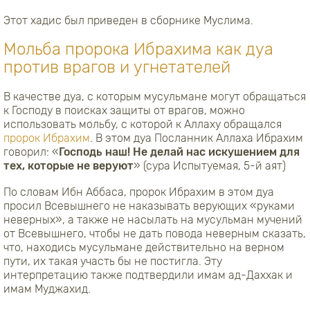
Этот хадис был приведен в сборнике Муслима.
Мольба пророка Ибрахима как дуа
против врагов и угнетателей
В качестве дуа, с которым мусульмане могут обращаться
к Господу в поисках защиты от врагов, можно
использовать мольбу, с которой к Аллаху обращался
пророк Ибрахим
. В этом дуа Посланник Аллаха Ибрахим
говорил: «
Господь наш! Не делай нас искушением для
тех, которые не веруют
» (сура Испытуемая, 5-й аят)
По словам Ибн Аббаса, пророк Ибрахим в этом дуа
просил Всевышнего не наказывать верующих «руками
неверных», а также не насылать на мусульман мучений
от Всевышнего, чтобы не дать повода неверным сказать,
что, находись мусульмане действительно на верном
пути, их такая участь бы не постигла. Эту
интерпретацию также подтвердили имам ад-Даххак и
имам Муджахид.