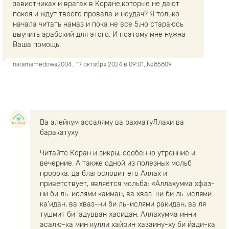
завистниках и врагах в Коране,которые не дают
покоя и ждут твоего провала и неудач? Я только
начала читать намаз и пока не все 5,но стараюсь
выучить арабский для этого. И поэтому мне нужна
Ваша помощь.
naramamedowa2004
, 17 октября 2024 в 09:01, №85809
Ва алейкум ассаляму ва рахматуЛлахи ва
баракатуху!
Читайте Коран и зикры, особенно утренние и
вечерние. А также одной из полезных мольб
пророка, да благословит его Аллах и
приветствует, является мольба: «Аллахумма хфаз-
ни би ль-ислями каиман, ва хваз-ни би ль-ислями
ка’идан, ва хваз-ни би ль-ислями ракидан, ва ля
тушмит би ‘адувван хасидан. Аллахумма инни
асалю-ка мин кулли хайрин хазаину-ху би йади-ка