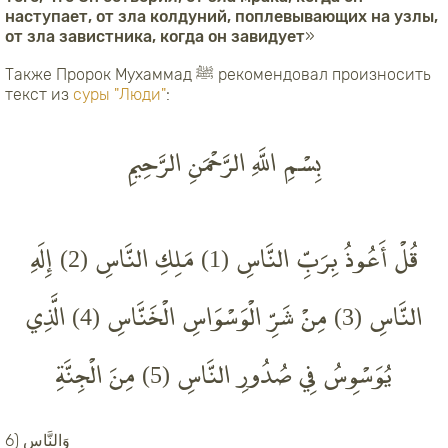
наступает, от зла колдуний, поплевывающих на узлы,
от зла завистника, когда он завидует
»
Также Пророк Мухаммад ﷺ рекомендовал произносить
текст из
суры "Люди"
:
بِسْمِ اللَّهِ الرَّحْمَنِ الرَّحِيمِ
قُلْ أَعُوذُ بِرَبِّ النَّاسِ (1) مَلِكِ النَّاسِ (2) إِلَهِ
النَّاسِ (3) مِنْ شَرِّ الْوَسْوَاسِ الْخَنَّاسِ (4) الَّذِي
يُوَسْوِسُ فِي صُدُورِ النَّاسِ (5) مِنَ الْجِنَّةِ
وَالنَّاسِ (6