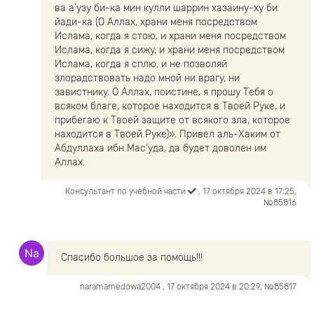
ва а’узу би-ка мин кулли шаррин хазаину-ху би
йади-ка (О Аллах, храни меня посредством
Ислама, когда я стою, и храни меня посредством
Ислама, когда я сижу, и храни меня посредством
Ислама, когда я сплю, и не позволяй
злорадствовать надо мной ни врагу, ни
завистнику. О Аллах, поистине, я прошу Тебя о
всяком благе, которое находится в Твоей Руке, и
прибегаю к Твоей защите от всякого зла, которое
находится в Твоей Руке)». Привел аль-Хаким от
Абдуллаха ибн Мас’уда, да будет доволен им
Аллах.
Консультант по учебной части
, 17 октября 2024 в 17:25,
№85816
Спасибо большое за помощь!!!
naramamedowa2004
, 17 октября 2024 в 20:29, №85817