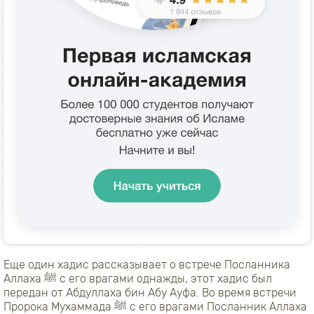
Еще один хадис рассказывает о встрече Посланника
Аллаха ﷺ с его врагами однажды, этот хадис был
передан от Абдуллаха бин Абу Ауфа. Во время встречи
Пророка Мухаммада ﷺ с его врагами Посланник Аллаха