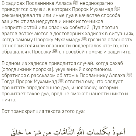
В хадисах Посланника Аллаха ﷺ неоднократно
приводятся случаи, в которых Пророк Мухаммад ﷺ
рекомендовал те или иные дуа в качестве способа
защиты от зла недругов и иных источников
неприятностей или опасных событий. Дуа против
врагов встречаются в достоверных хадисах в ситуациях,
когда самому Пророку Мухаммаду ﷺ грозила опасность
от неприятеля или опасности подвергался кто-то, кто
обращался к Пророку ﷺ с просьбой помочь и защитить.
В одном из хадисов приводится случай, когда сахаб
(сподвижник пророка), укушенный скорпионом,
обратился с рассказом об этом к Посланнику Аллаха ﷺ.
Тогда Пророк Мухаммад ﷺ ответил ему, что следует
прочитать определенное дуа, и человеку, который
прочитает такое дуа, вред не сможет нанести никто и
ничто.
Вот транскрипция текста этого дуа:
أعوذُ بِكَلماتِ اللَّهِ التَّامَّاتِ مِن شرِّ ما خلقَ