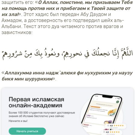
защитить его: «
О Аллах, поистине, мы призываем Тебя
на помощь против них и прибегаем к Твоей защите от
их зла!
». Этот хадис был передан Абу Даудом и
Ахмадом, а достоверность его подтвердил шейх аль-
Альбани. Текст этого дуа читаемого против врагов и
завистников:
اللَّهُمَّ إِنَّا نجعلُكَ في نحورِهِمْ، ونعُوذُ بِكَ مِنْ شرُورِهمْ
«
Аллахумма инна надж`алюкя фи нухурихим уа наузу
бикя мин шурурихим
».