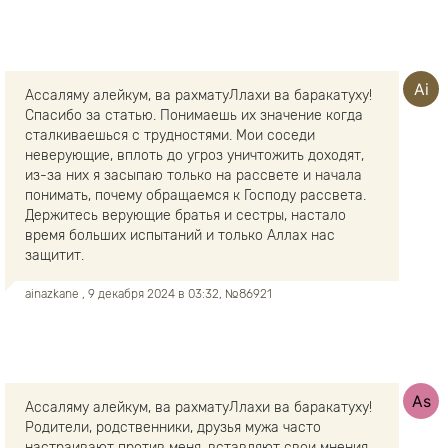
Ассаляму алейкум, ва рахматуЛлахи ва баракатуху!
Спасибо за статью. Понимаешь их значение когда
сталкиваешься с трудностями. Мои соседи
неверующие, вплоть до угроз уничтожить доходят,
из-за них я засыпаю только на рассвете и начала
понимать, почему обращаемся к Господу рассвета.
Держитесь верующие братья и сестры, настало
время больших испытаний и только Аллах нас
защитит.
ainazkane
, 9 декабря 2024 в 03:32, №86921
Ассаляму алейкум, ва рахматуЛлахи ва баракатуху!
Родители, родственники, друзья мужа часто
настраивают против меня, вставляют свои мнения,