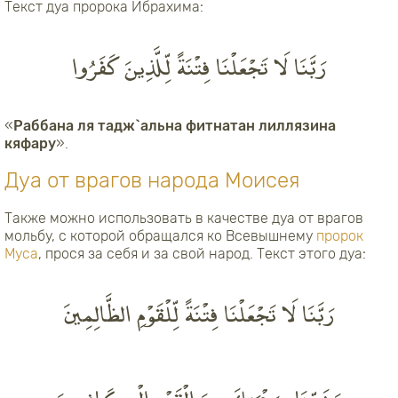
Текст дуа пророка Ибрахима:
رَبَّنَا لَا تَجْعَلْنَا فِتْنَةً لِّلَّذِينَ كَفَرُوا
«
Раббана ля тадж`альна фитнатан лиллязина
кяфару
».
Дуа от врагов народа Моисея
Также можно использовать в качестве дуа от врагов
мольбу, с которой обращался ко Всевышнему
пророк
Муса
, прося за себя и за свой народ. Текст этого дуа:
رَبَّنَا لَا تَجْعَلْنَا فِتْنَةً لِّلْقَوْمِ الظَّالِمِينَ