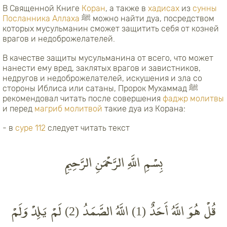
В Священной Книге
Коран
, а также в
хадисах
из
сунны
Посланника Аллаха
ﷺ можно найти дуа, посредством
которых мусульманин сможет защитить себя от козней
врагов и недоброжелателей.
В качестве защиты мусульманина от всего, что может
нанести ему вред, заклятых врагов и завистников,
недругов и недоброжелателей, искушения и зла со
стороны Иблиса или сатаны, Пророк Мухаммад ﷺ
рекомендовал читать после совершения
фаджр молитвы
и перед
магриб молитвой
такие дуа из Корана:
- в
суре 112
следует читать текст
بِسْمِ اللَّهِ الرَّحْمَنِ الرَّحِيمِ
قُلْ هُوَ اللَّهُ أَحَدٌ (1) اللَّهُ الصَّمَدُ (2) لَمْ يَلِدْ وَلَمْ