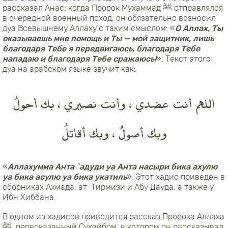
рассказал Анас: когда Пророк Мухаммад ﷺ отправлялся
в очередной военный поход, он обязательно возносил
дуа Всевышнему Аллаху с таким смыслом: «
О Аллах, Ты
оказываешь мне помощь и Ты — мой защитник, лишь
благодаря Тебе я передвигаюсь, благодаря Тебе
нападаю и благодаря Тебе сражаюсь!
». Текст этого
дуа на арабском языке звучит как:
اللهم أنت عضدي ، وأنت نصيري ، بك أحولُ
وبك أصولُ ، وبك أقاتلُ
«
Аллахумма Анта `адуди уа Анта насыри бика ахулю
уа бика асулю уа бика укатиль
». Этот хадис приведен в
сборниках Ахмада, ат-Тирмизи и Абу Дауда, а также у
Ибн Хиббана.
В одном из хадисов приводится рассказ Пророка Аллаха
ﷺ, пересказанный Сухайбом, в котором он рассказывал