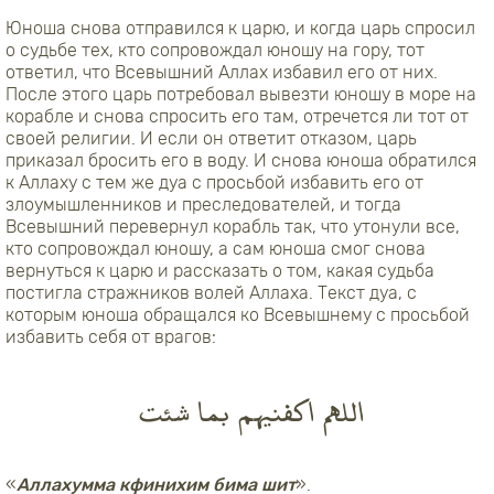
Юноша снова отправился к царю, и когда царь спросил
о судьбе тех, кто сопровождал юношу на гору, тот
ответил, что Всевышний Аллах избавил его от них.
После этого царь потребовал вывезти юношу в море на
корабле и снова спросить его там, отречется ли тот от
своей религии. И если он ответит отказом, царь
приказал бросить его в воду. И снова юноша обратился
к Аллаху с тем же дуа с просьбой избавить его от
злоумышленников и преследователей, и тогда
Всевышний перевернул корабль так, что утонули все,
кто сопровождал юношу, а сам юноша смог снова
вернуться к царю и рассказать о том, какая судьба
постигла стражников волей Аллаха. Текст дуа, с
которым юноша обращался ко Всевышнему с просьбой
избавить себя от врагов:
اللهم اكفنيهم بما شئت
«
Аллахумма кфинихим бима шит
».