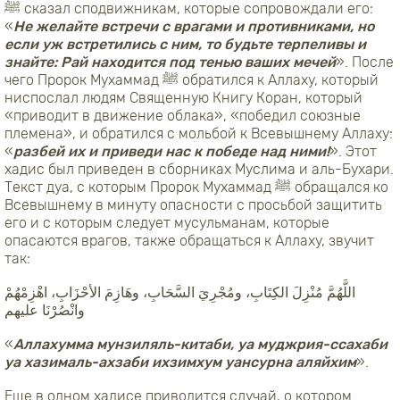
ﷺ сказал сподвижникам, которые сопровождали его:
«
Не желайте встречи с врагами и противниками, но
если уж встретились с ним, то будьте терпеливы и
знайте: Рай находится под тенью ваших мечей
». После
чего Пророк Мухаммад ﷺ обратился к Аллаху, который
ниспослал людям Священную Книгу Коран, который
«приводит в движение облака», «победил союзные
племена», и обратился с мольбой к Всевышнему Аллаху:
«
разбей их и приведи нас к победе над ними!
». Этот
хадис был приведен в сборниках Муслима и аль-Бухари.
Текст дуа, с которым Пророк Мухаммад ﷺ обращался ко
Всевышнему в минуту опасности с просьбой защитить
его и с которым следует мусульманам, которые
опасаются врагов, также обращаться к Аллаху, звучит
так:
اللَّهُمَّ مُنْزِلَ الكِتَابِ، ومُجْرِيَ السَّحَابِ، وهَازِمَ الأحْزَابِ، اهْزِمْهُمْ
وانْصُرْنَا عليهم
«
Аллахумма мунзиляль-китаби, уа муджрия-ссахаби
уа хазималь-ахзаби ихзимхум уансурна аляйхим
».
Еще в одном хадисе приводится случай, о котором