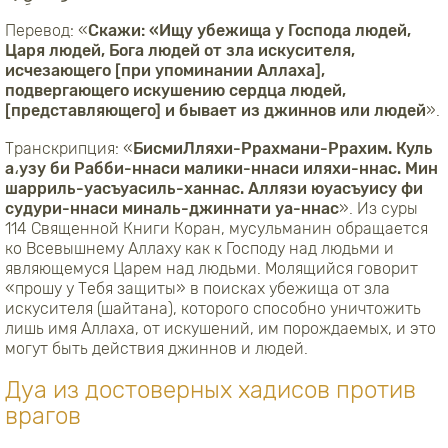
Перевод: «
Скажи: «Ищу убежища у Господа людей,
Царя людей, Бога людей от зла искусителя,
исчезающего [при упоминании Аллаха],
подвергающего искушению сердца людей,
[представляющего] и бывает из джиннов или людей
».
Транскрипция: «
БисмиЛляхи-Ррахмани-Ррахим. Куль
а،узу би Рабби-ннаси малики-ннаси иляхи-ннас. Мин
шарриль-уасъуасиль-ханнас. Аллязи юуасъуису фи
судури-ннаси миналь-джиннати уа-ннас
». Из суры
114 Священной Книги Коран, мусульманин обращается
ко Всевышнему Аллаху как к Господу над людьми и
являющемуся Царем над людьми. Молящийся говорит
«прошу у Тебя защиты» в поисках убежища от зла
искусителя (шайтана), которого способно уничтожить
лишь имя Аллаха, от искушений, им порождаемых, и это
могут быть действия джиннов и людей.
Дуа из достоверных хадисов против
врагов