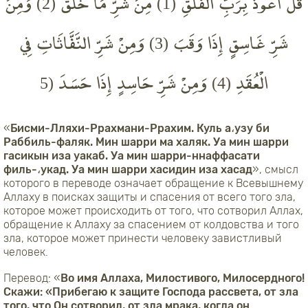
قُلْ أَعُوذُ بِرَبِّ الْفَلَقِ (1) مِنْ شَرِّ مَا خَلَقَ (2) وَمِنْ
شَرِّ غَاسِقٍ إِذَا وَقَبَ (3) وَمِنْ شَرِّ النَّفَّاثَاتِ فِي
الْعُقَدِ (4) وَمِنْ شَرِّ حَاسِدٍ إِذَا حَسَدَ (5
«
Бисми-Лляхи-Ррахмани-Ррахим. Куль а،узу би
Раббиль-фаляк. Мин шарри ма халяк. Уа мин шарри
гасикын иза уакаб. Уа мин шарри-ннаффасати
филь-،укад. Уа мин шарри хасидин иза хасад
», смысл
которого в переводе означает обращение к Всевышнему
Аллаху в поисках защиты и спасения от всего того зла,
которое может происходить от того, что сотворил Аллах,
обращение к Аллаху за спасением от колдовства и того
зла, которое может принести человеку завистливый
человек.
Перевод:
«
Во имя Аллаха, Милостивого, Милосердного!
Скажи: «Прибегаю к защите Господа рассвета, от зла
того, что Он сотворил, от зла мрака, когда он