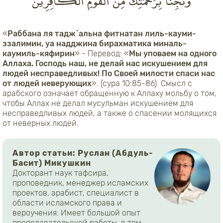
وَنَجِّنَا بِرَحْمَتِكَ مِنَ الْقَوْمِ الْكَافِرِينَ
«
Раббана ля тадж`альна фитнатан лиль-кауми-
ззалимин, уа надджина бирахматика миналь-
каумиль-кяфирин
» - Перевод:
«
Мы уповаем на одного
Аллаха. Господь наш, не делай нас искушением для
людей несправедливых! По Своей милости спаси нас
от людей неверующих
». (сура 10:85-86)
. Смысл с
арабского означает обращенную к Аллаху мольбу о том,
чтобы Аллах не делал мусульман искушением для
несправедливых людей, а также о спасении молящихся
от неверных людей.
Автор статьи: Руслан (Абдуль-
Басит) Микушкин
Докторант наук тафсира,
проповедник, менеджер исламских
проектов, арабист, специалист в
области исламского права и
вероучения. Имеет большой опыт
преподавательской работы, в том