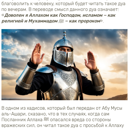
благоволить к человеку, который будет читать такое дуа
по вечерам. В переводе смысл данного дуа означает:
«
Доволен я Аллахом как Господом, исламом − как
религией и Мухаммадом ﷺ − как пророком
».
В одном из хадисов, который был передан от Абу Мусы
аль-Ашари, сказано, что в тех случаях, когда сам
Посланник Аллаха ﷺ опасался вреда со стороны
вражеских сил, он читал такое дуа с просьбой к Аллаху