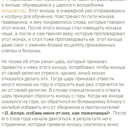
о юноше, обучавшемся у царского волшебника
колдовству
. Этот юноша, в очередной раз отправившись
к колдуну для обучения, повстречал по пути монаха
праведника, и ему понравились слова, которые говорил
этот монах. После этого юноша стал навещать монаха
чаще, а после и сам принял веру, которую проповедовал
этот монах, и стал тоже проповедовать ее. этот юноша
даже смог с именем Аллаха исцелять прокаженных,
слепых и больных.
Но позже об этом узнал царь, который приказал
привести к нему этого юношу, потребовал, чтобы юноша
от своей религии отрекся, однако, юный монах
отказался делать это. Тогда царь приказал отвести
юного монаха на гору и спросить еще раз, отречется ли
он от своей религии. В случае отрицательного ответа
царь приказал сбросить юношу с горы. Когда же юноша
оказался на горе, он обратился ко Всевышнему Аллаху с
мольбой избавить его от обидчиков и притеснителей:
«
О, Аллах, избавь меня от них, как пожелаешь!
». После
его слов гора начала двигаться, в результате чего
стражники, которые привели юношу, скатились вниз.