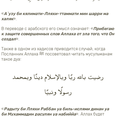
«
А`узу би кялимати-Лляхи-ттаммати мин шарри ма
халяк
».
В переводе с арабского его смысл означает: «
Прибегаю
к защите совершенных слов Аллаха от зла того, что Он
создал
».
Также в одном из хадисов приводится случай, когда
Посланник Аллаха ﷺ посоветовал читать мусульманам
такое дуа:
رضيت بالله ربًا وبالإسلام دينًا وبمحمد
رسولًا ونبيًا
«
Радыту би Лляхи Раббан уа биль-ислями динан уа
би Мухаммадин расулян уа набиййа
». Аллах будет