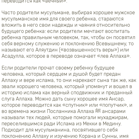
переводится как «вечный».
Часто родители мусульмане, выбирая хорошее мужское
мусульманское имя для своего ребенка, стараются
вложить в него свои надежды и чаяния относительно
будущего ребенка: если родители мечтают воспитать
ребенка правильным человеком, так, чтобы он посвятил
себя верному служению и поклонению Всевышнему, то
называют его Аляутдин («возвышенность веры») или
Асадулла, которое в переводе означает «лев Аллаха».
Если родители прочат своему ребенку будущее
человека, который сердцем и душой будет предан
Аллаху и вере ислама, то они нарекают сына так же, как
звали хорошего человека, который упомянут и вошел в
историю ислама как верный сподвижник и преданный
слуга Аллаха. Можно дать сыну хорошее имя Ансар,
которое переводится как «спутник» или «попутчик», и
во времена жизни Посланника Аллаха ﷺ ансарами
называли тех людей, которые помогали мухаджирам,
переселившимся ради Ислама из Мекки в Медину.
Подходит для мусульманина, посвятившего себя
поклонению Аллаху и изучению Корана и Сунны, имя