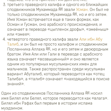
третьего праведного халифа и одного из ближайших
сподвижников Мухаммада ﷺ звали
Усман
. Он был не
только сподвижником Мухаммада ﷺ, но и его зятем.
Имя Усман встречается еще в таких формах, как
Осман и Гусман, оно арабского происхождения, и
означает в переводе «цыпленок дрофы», «змеёныш»
или «змея»;
четвертого праведного халифа звали
Али ибн Абу
Талиб
, и он был не просто халифом и сподвижником
Посланника Аллаха ﷺ, но и его зятем и двоюродным
братом. Имя Али или Гали в переводе с арабского
языка означает «возвышенный» и оно является
одним из популярных мусульманских имен для
мальчиков. Также распространен среди мусульман
вариант Абуталиб, который переводится как «отец
Талиба», а «талиб» означает «находящийся в поиске
знаний».
Один из сподвижников Посланника Аллаха ﷺ носил
имя Билял или Белял, которое переводится как «влага».
Билял ибн Рафах был первым в истории ислама
муэдзином.