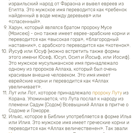
израильский народ от Фараона и вывел евреев из
Египта. Это мужское имя переводится как «ребенок
найденный в воде между деревьев» или
«спасенный».
Харун, который являлся братом пророку Мусе
(Моисею) - оно также имеет еврее-арабские корни и
переводится как «высокая гора», «благородный
наставник», с арабского переводится как «котенок».
Йусуф или Юсуф (можно встретить также формы
этого имени Юсеф, Юсуп, Осип и Йосыф, или Иосиф).
Это мужское мусульманское имя принадлежало
одному из пророков Аллаха, который был очень
красивым внешне человеком. Это имя имеет
еврейские корни и переводится как «Аллах
увеличивает».
Лут или Лот, которое принадлежало
пророку Луту
из
Корана. Упоминается, что Лута послал к народу из
племени Садум (Содом) Всевышний Аллах в притче о
Содоме и Гоморре.
Ильяс, которое в Библии употребляется в форме Илья
или Илия. Это мужское имя имеет греческие корни и
переводится как «Аллах величественен». Так звали