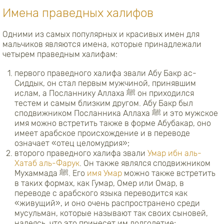
Имена праведных халифов
Одними из самых популярных и красивых имен для
мальчиков являются имена, которые принадлежали
четырем праведным халифам:
первого праведного халифа звали Абу Бакр ас-
Сиддык, он стал первым мужчиной, принявшим
ислам, а Посланнику Аллаха ﷺ он приходился
тестем и самым близким другом. Абу Бакр был
сподвижником Посланника Аллаха ﷺ и это мужское
имя можно встретить также в форме Абубакар, оно
имеет арабское происхождение и в переводе
означает «отец целомудрия»;
второго праведного халифа звали
Умар ибн аль-
Хатаб аль-Фарук
. Он также являлся сподвижником
Мухаммада ﷺ. Его
имя Умар
можно также встретить
в таких формах, как Гумар, Омер или Омар, в
переводе с арабского языка переводится как
«живущий», и оно очень распространено среди
мусульман, которые называют так своих сыновей,
надеясь, что это принесет им долголетие;