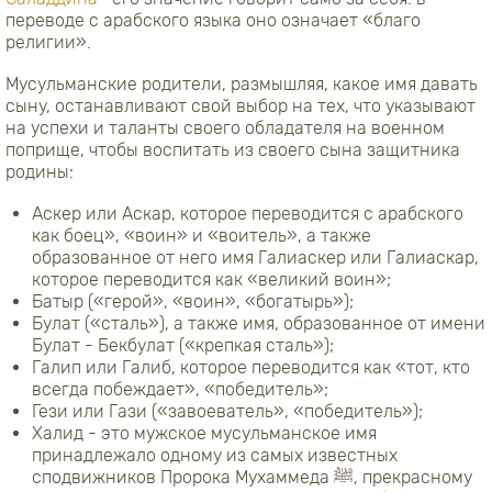
переводе с арабского языка оно означает «благо
религии».
Мусульманские родители, размышляя, какое имя давать
сыну, останавливают свой выбор на тех, что указывают
на успехи и таланты своего обладателя на военном
поприще, чтобы воспитать из своего сына защитника
родины:
Аскер или Аскар, которое переводится с арабского
как боец», «воин» и «воитель», а также
образованное от него имя Галиаскер или Галиаскар,
которое переводится как «великий воин»;
Батыр («герой», «воин», «богатырь»);
Булат («сталь»), а также имя, образованное от имени
Булат - Бекбулат («крепкая сталь»);
Галип или Галиб, которое переводится как «тот, кто
всегда побеждает», «победитель»;
Гези или Гази («завоеватель», «победитель»);
Халид - это мужское мусульманское имя
принадлежало одному из самых известных
сподвижников Пророка Мухаммеда ﷺ, прекрасному