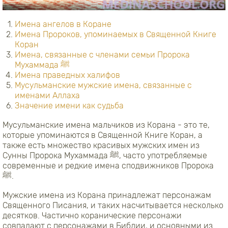
Имена ангелов в Коране
Имена Пророков, упоминаемых в Священной Книге
Коран
Имена, связанные с членами семьи Пророка
Мухаммада ﷺ
Имена праведных халифов
Мусульманские мужские имена, связанные с
именами Аллаха
Значение имени как судьба
Мусульманские имена мальчиков из Корана - это те,
которые упоминаются в Священной Книге Коран, а
также есть множество красивых мужских имен из
Сунны Пророка Мухаммада ﷺ, часто употребляемые
современные и редкие имена сподвижников Пророка
ﷺ.
Мужские имена из Корана принадлежат персонажам
Священного Писания, и таких насчитывается несколько
десятков. Частично коранические персонажи
совпадают с персонажами в Библии, и основными из