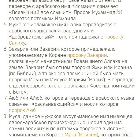
верованиям арабы берут свое начало от него. В
переводе с арабского имя «Исмаил» означает
«Всевышний всё слышит». Пророк Мухаммад ﷺ
является потомком Исмаила.
Мужское исламское имя Салих переводится с
арабского языка как «праведный» и
«добродетельный» - оно принадлежало
пророку
Салиху
.
Закария или Захария, которое принадлежало
упоминаемому в Коране
пророку Закарии
,
являвшемуся наместником Всевышнего Аллаха на
земле. Закария был отцом пророка Яхьи или Иоанна
(по Библии), а также его племянницей была мать
пророка Исы или Иисуса Марьям (Мария). В переводе
с древнееврейского оно означает «всегда помнящий
о Боге».
Аюб или Айюб, которое в переводе с арабского языка
означает «раскаивающийся» и носил которое
пророк Аюб
.
Муса, данное мужское мусульманское имя имеющее
еврее-арабское происхождение, носил один из
самый великих и почитаемых пророков в Исламе,
упоминаемых в Коране
Муса (Моисей)
, который спас