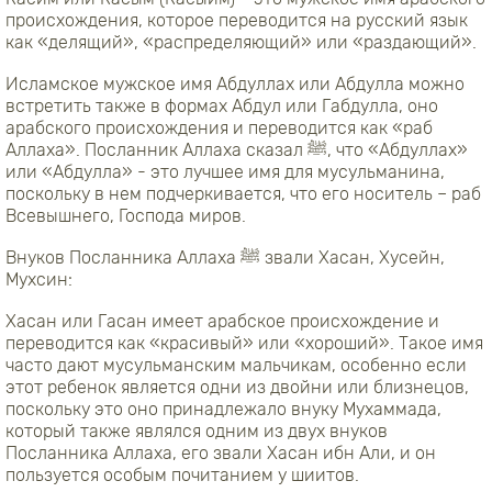
происхождения, которое переводится на русский язык
как «делящий», «распределяющий» или «раздающий».
Исламское мужское имя
Абдуллах или Абдулла можно
встретить также в формах Абдул или Габдулла, оно
арабского происхождения и переводится как «раб
Аллаха». Посланник Аллаха сказал ﷺ, что «Абдуллах»
или «Абдулла» - это лучшее имя для мусульманина,
поскольку в нем подчеркивается, что его носитель – раб
Всевышнего, Господа миров.
Внуков Посланника Аллаха ﷺ звали Хасан, Хусейн,
Мухсин:
Хасан или Гасан имеет арабское происхождение и
переводится как «красивый» или «хороший». Такое имя
часто дают мусульманским мальчикам, особенно если
этот ребенок является одни из двойни или близнецов,
поскольку это оно принадлежало внуку Мухаммада,
который также являлся одним из двух внуков
Посланника Аллаха, его звали Хасан ибн Али, и он
пользуется особым почитанием у шиитов.