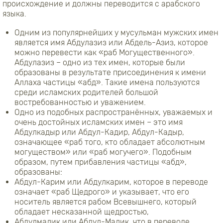
происхождение и должны переводится с арабского
языка.
Одним из популярнейших у мусульман мужских имен
является имя Абдулазиз или Абдель-Азиз, которое
можно перевести как «раб Могущественного».
Абдулазиз – одно из тех имен, которые были
образованы в результате присоединения к имени
Аллаха частицы «абд». Такие имена пользуются
среди исламских родителей большой
востребованностью и уважением.
Одно из подобных распространённых, уважаемых и
очень достойных исламских имен – это имя
Абдулкадыр или Абдул-Кадир, Абдул-Кадыр,
означающее «раб того, кто обладает абсолютным
могуществом» или «раб могучего». Подобным
образом, путем прибавления частицы «абд»,
образованы:
Абдул-Карим или Абдулкарим, которое в переводе
означает «раб Щедрого» и указывает, что его
носитель является рабом Всевышнего, который
обладает несказанной щедростью,
Абдулмалик или Абдул-Малик, что в переводе