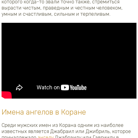
которого когда-то звали точно также, стремиться
вырасти чистым, праведным и честным человеком,
умным и счастливым, сильным и терпеливым.
Имена ангелов в Коране
Среди мужских имен из Корана одним из наиболее
известных является Джабраил или Джибриль, которое
принадлежало
ангелу
Джабраилу или Гавриилу в