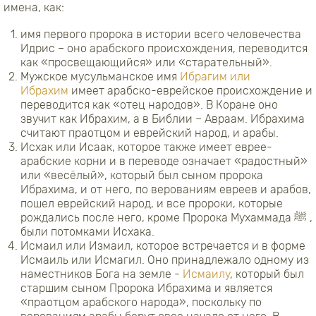
имена, как:
имя первого пророка в истории всего человечества
Идрис – оно арабского происхождения, переводится
как «просвещающийся» или «старательный».
Мужское мусульманское имя
Ибрагим или
Ибрахим
имеет арабско-еврейское происхождение и
переводится как «отец народов». В Коране оно
звучит как Ибрахим, а в Библии – Авраам. Ибрахима
считают праотцом и еврейский народ, и арабы.
Исхак или Исаак, которое также имеет еврее-
арабские корни и в переводе означает «радостный»
или «весёлый», который был сыном пророка
Ибрахима, и от него, по верованиям евреев и арабов,
пошел еврейский народ, и все пророки, которые
рождались после него, кроме Пророка Мухаммада ﷺ
,
были потомками Исхака.
Исмаил или Измаил, которое встречается и в форме
Исмаиль или Исмагил. Оно принадлежало одному из
наместников Бога на земле -
Исмаилу
, который был
старшим сыном Пророка Ибрахима и является
«праотцом арабского народа», поскольку по