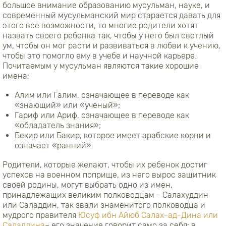
большое внимание образованию мусульман, науке, и
современный мусульманский мир старается давать для
этого все возможности, то многие родители хотят
назвать своего ребенка так, чтобы у него был светлый
ум, чтобы он мог расти и развиваться в любви к учению,
чтобы это помогло ему в учебе и научной карьере.
Почитаемым у мусульман являются такие хорошие
имена:
Алим или Галим, означающее в переводе как
«знающий» или «ученый»;
Гариф или Ариф, означающее в переводе как
«обладатель знания»;
Бекир или Бакир, которое имеет арабские корни и
означает «ранний».
Родители, которые желают, чтобы их ребенок достиг
успехов на военном поприще, из него вырос защитник
своей родины, могут выбрать одно из имен,
принадлежащих великим полководцам - Салахуддин
или Саладдин, так звали знаменитого полководца и
мудрого правителя
Юсуф ибн Айюб Салах-ад-Дина или
Саладдина
– его значение говорит само за себя: в