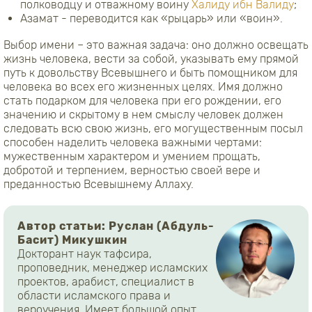
полководцу и отважному воину
Халиду ибн Валиду
;
Азамат - переводится как «рыцарь» или «воин».
Выбор имени – это важная задача: оно должно освещать
жизнь человека, вести за собой, указывать ему прямой
путь к довольству Всевышнего и быть помощником для
человека во всех его жизненных целях. Имя должно
стать подарком для человека при его рождении, его
значению и скрытому в нем смыслу человек должен
следовать всю свою жизнь, его могущественным посыл
способен наделить человека важными чертами:
мужественным характером и умением прощать,
добротой и терпением, верностью своей вере и
преданностью Всевышнему Аллаху.
Автор статьи: Руслан (Абдуль-
Басит) Микушкин
Докторант наук тафсира,
проповедник, менеджер исламских
проектов, арабист, специалист в
области исламского права и
вероучения. Имеет большой опыт