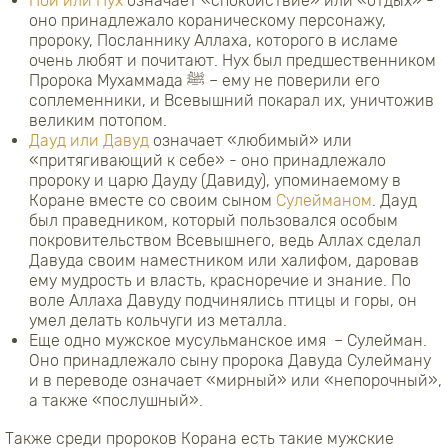
Ной или Нух
означает «спокойствие» или «отдых» -
оно принадлежало кораническому персонажу,
пророку, Посланнику Аллаха, которого в исламе
очень любят и почитают. Нух был предшественником
Пророка Мухаммада ﷺ – ему не поверили его
соплеменники, и Всевышний покарал их, уничтожив
великим потопом.
Дауд или Давуд
означает «любимый» или
«притягивающий к себе» - оно принадлежало
пророку и царю Дауду (Давиду), упоминаемому в
Коране вместе со своим сыном
Сулейманом
. Дауд
был праведником, который пользовался особым
покровительством Всевышнего, ведь Аллах сделал
Давуда своим наместником или халифом, даровав
ему мудрость и власть, красноречие и знание. По
воле Аллаха Давуду подчинялись птицы и горы, он
умел делать кольчуги из металла.
Еще одно мужское мусульманское имя – Сулейман.
Оно принадлежало сыну пророка Давуда Сулейману
и в переводе означает «мирный» или «непорочный»,
а также «послушный».
Также среди пророков Корана есть такие мужские