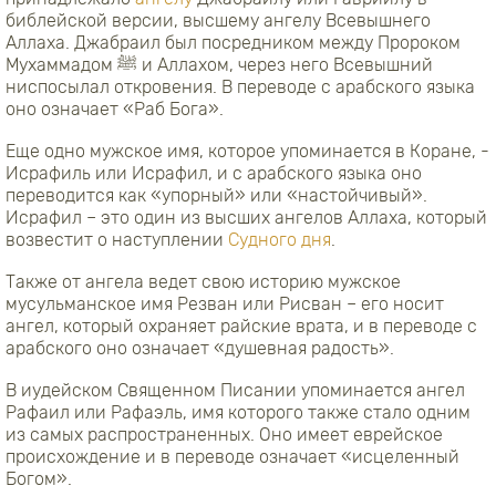
библейской версии, высшему ангелу Всевышнего
Аллаха. Джабраил был посредником между Пророком
Мухаммадом ﷺ и Аллахом, через него Всевышний
ниспосылал откровения. В переводе с арабского языка
оно означает «Раб Бога».
Еще одно мужское имя, которое упоминается в Коране, -
Исрафиль или Исрафил, и с арабского языка оно
переводится как «упорный» или «настойчивый».
Исрафил – это один из высших ангелов Аллаха, который
возвестит о наступлении
Судного дня
.
Также от ангела ведет свою историю мужское
мусульманское имя Резван или Рисван – его носит
ангел, который охраняет райские врата, и в переводе с
арабского оно означает «душевная радость».
В иудейском Священном Писании упоминается ангел
Рафаил или Рафаэль, имя которого также стало одним
из самых распространенных. Оно имеет еврейское
происхождение и в переводе означает «исцеленный
Богом».