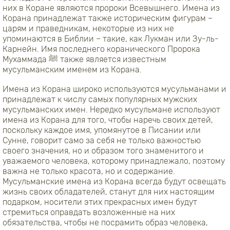
них в Коране являются пророки Всевышнего. Имена из
Корана принадлежат также историческим фигурам –
царям и праведникам, некоторые из них не
упоминаются в Библии – такие, как Лукман или Зу-ль-
Карнейн. Имя последнего коранического Пророка
Мухаммада ﷺ также является известным
мусульманским именем из Корана.
Имена из Корана широко используются мусульманами и
принадлежат к числу самых популярных мужских
мусульманских имен. Нередко мусульмане используют
имена из Корана для того, чтобы наречь своих детей,
поскольку каждое имя, упомянутое в Писании или
Сунне, говорит само за себя не только важностью
своего значения, но и образом того знаменитого и
уважаемого человека, которому принадлежало, поэтому
важна не только красота, но и содержание.
Мусульманские имена из Корана всегда будут освещать
жизнь своих обладателей, станут для них настоящим
подарком, носители этих прекрасных имен будут
стремиться оправдать возложенные на них
обязательства, чтобы не посрамить образ человека,