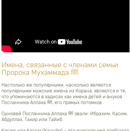
Имена, связанные с членами семьи
Пророка Мухаммада ﷺ
Настолько же популярными, насколько являются
популярными мужские имена из Корана, являются и те,
что упоминаются в хадисах как имена детей и внуков
Посланника Аллаха ﷺ, его прямых потомков.
Сыновей Посланника Аллаха ﷺ звали: Ибрахим, Касим,
Абдуллах, Тахир или Тайиб.
Касим или Касым (Касыйм) – это мужское имя арабского