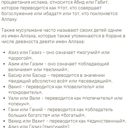
процветания ислама, относится Абид или Габит,
которое переводится как «тот, кто совершает
богослужение или ибадат» или тот, кто поклоняется
Аллаху.
Также мусульмане часто называют своих детей одним
из имен Аллаха, которые также упоминаются в Коране в
числе девяноста девяти имен Аллаха:
Азиз или Газиз – оно означает «могучий» или
«дорогой»,
Азим или Газим - оно означает «обладающий
величием» или «великий»,
Басир или Басыр – переводится в значении
«видящий абсолютно всё» или «всевидящий»,
Вакил - переводится как «повелитель» или
«покровитель»,
Уали или Вали - переводится как «попечитель» или
«опекун»,
Гани или Ганий - переводится как «обладатель
больших богатств» или «богатый»,
Вахид или Вахит - переводится как «единственный»,
Азиз или Газиз («могучий»),