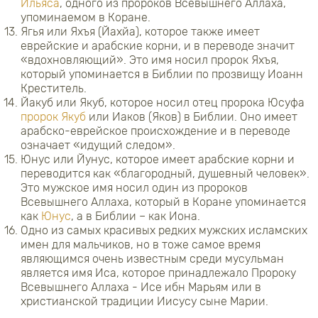
Ильяса
, одного из пророков Всевышнего Аллаха,
упоминаемом в Коране.
Ягья или Яхъя (Йахйа), которое также имеет
еврейские и арабские корни, и в переводе значит
«вдохновляющий». Это имя носил пророк Яхъя,
который упоминается в Библии по прозвищу Иоанн
Креститель.
Йакуб или Якуб, которое носил отец пророка Юсуфа
пророк Якуб
или Иаков (Яков) в Библии. Оно имеет
арабско-еврейское происхождение и в переводе
означает «идущий следом».
Юнус или Йунус, которое имеет арабские корни и
переводится как «благородный, душевный человек».
Это мужское имя носил один из пророков
Всевышнего Аллаха, который в Коране упоминается
как
Юнус
, а в Библии – как Иона.
Одно из самых красивых редких мужских исламских
имен для мальчиков, но в тоже самое время
являющимся очень известным среди мусульман
является имя Иса, которое принадлежало Пророку
Всевышнего Аллаха - Исе ибн Марьям или в
христианской традиции Иисусу сыне Марии.