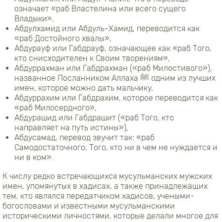
означает «раб Властелина или всего сущего
Владыки»,
Абдулхамид или Абдуль-Хамид, переводится как
«раб Достойного хвалы»,
Абдурауф или Габдрауф, означающее как «раб Того,
кто снисходителен к Своим творениям»,
Абдуррахман или Габдрахман («раб Милостивого»),
названное Посланником Аллаха ﷺ одним из лучших
имен, которое можно дать мальчику,
Абдуррахим или Габдрахим, которое переводится как
«раб Милосердного»,
Абдурашид или Габдрашит («раб Того, кто
направляет на путь истины»),
Абдусамад, перевод звучит так: «раб
Самодостаточного, Того, кто ни в чем не нуждается и
ни в ком».
К числу редко встречающихся мусульманских мужских
имен, упомянутых в хадисах, а также принадлежащих
тем, кто являлся передатчиком хадисов, учеными-
богословами и известными мусульманскими
историческими личностями, которые делали многое для